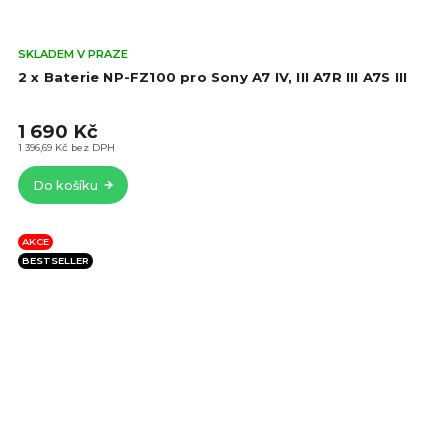
Prů
SKLADEM V PRAZE
hod
2 x Baterie NP-FZ100 pro Sony A7 IV, III A7R III A7S III
pro
je
1 690 Kč
4,5
z
1 396,69 Kč bez DPH
5
Do košíku
hvě
AKCE
BESTSELLER