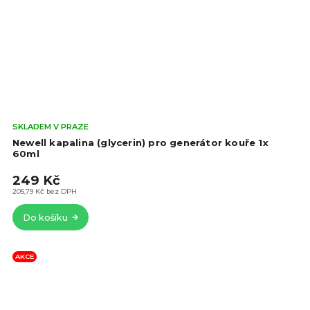
Prů
SKLADEM V PRAZE
hod
Newell kapalina (glycerin) pro generátor kouře 1x
pro
60ml
je
249 Kč
4,3
z
205,79 Kč bez DPH
5
Do košíku
hvě
AKCE