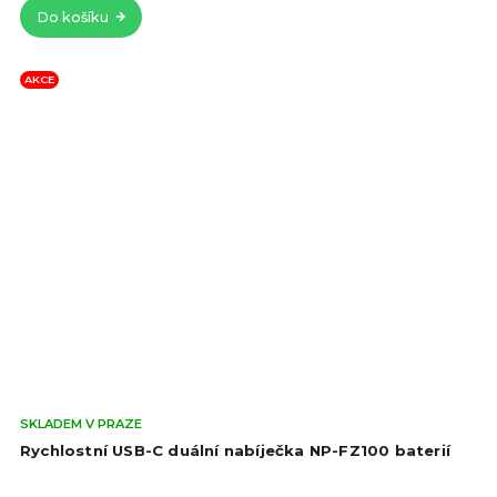
Do košíku
AKCE
Prů
SKLADEM V PRAZE
hod
Rychlostní USB-C duální nabíječka NP-FZ100 baterií
pro
je