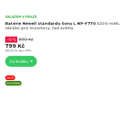
Prů
SKLADEM V PRAZE
hod
Baterie Newell standardu Sony L NP-F770
5200 mAh,
pro
ideální pro monitory, led světla
je
4,8
890 Kč
–10 %
z
799 Kč
5
660,33 Kč bez DPH
hvě
Do košíku
AKCE
NOVINKA