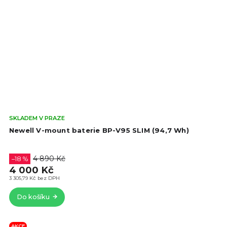
Prů
SKLADEM V PRAZE
hod
Newell V-mount baterie BP-V95 SLIM (94,7 Wh)
pro
je
5,0
4 890 Kč
–18 %
z
4 000 Kč
5
3 305,79 Kč bez DPH
hvě
Do košíku
AKCE