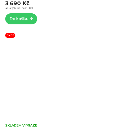
3 690 Kč
4,7
z
3 049,59 Kč bez DPH
5
Do košíku
hvě
AKCE
Prů
SKLADEM V PRAZE