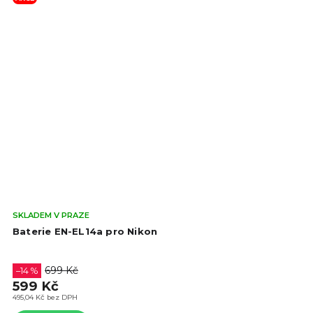
Prů
SKLADEM V PRAZE
hod
Baterie EN-EL14a pro Nikon
pro
je
4,5
699 Kč
–14 %
z
599 Kč
5
495,04 Kč bez DPH
hvě