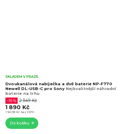
Prů
SKLADEM V PRAZE
hod
Dvoukanálová nabíječka a dvě baterie NP-F770
pro
Newell DL-USB-C pro Sony
Nejkvalitnější náhradní
baterie na trhu
je
5,0
2 349 Kč
–19 %
z
1 890 Kč
5
1 561,98 Kč bez DPH
hvě
Do košíku