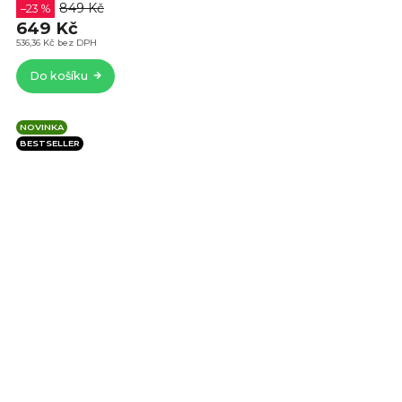
4,9
849 Kč
–23 %
z
649 Kč
5
536,36 Kč bez DPH
hvě
Do košíku
NOVINKA
BESTSELLER