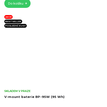
Do košíku
hvě
AKCE
BESTSELLER
POSLEDNÍ KUSY
Prů
SKLADEM V PRAZE
hod
V-mount baterie BP-95W (95 Wh)
pro
je