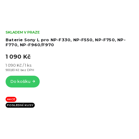
Prů
SKLADEM V PRAZE
hod
Baterie Sony L pro NP-F330, NP-F550, NP-F750, NP-
pro
F770, NP-F960/F970
je
1 090 Kč
4,6
z
Měrná
1 090 Kč / 1 ks
5
cena:
900,83 Kč bez DPH
hvě
Do košíku
AKCE
POSLEDNÍ KUSY