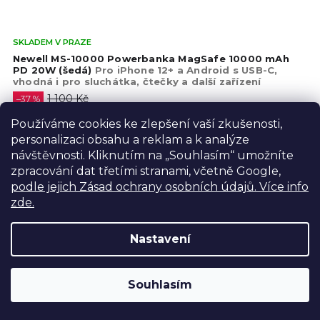
Prů
SKLADEM V PRAZE
hod
Newell MS-10000 Powerbanka MagSafe 10000 mAh
pro
PD 20W (šedá)
Pro iPhone 12+ a Android s USB-C,
vhodná i pro sluchátka, čtečky a další zařízení
je
5,0
1 100 Kč
–37 %
z
690 Kč
Používáme cookies ke zlepšení vaší zkušenosti,
5
570,25 Kč bez DPH
hvě
personalizaci obsahu a reklam a k analýze
Do košíku
návštěvnosti. Kliknutím na „Souhlasím“ umožníte
zpracování dat třetími stranami, včetně Google,
podle jejich Zásad ochrany osobních údajů. Více info
AKCE
zde.
POSLEDNÍ KUSY
Nastavení
Výdejní sklad Praha: PO–PÁ 8:00–16:00. Při objednání a
Souhlasím
úhradě lze zboží vyzvednout ještě tentýž den.