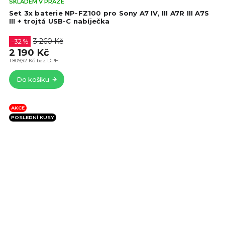
Prů
SKLADEM V PRAZE
hod
Set 3x baterie NP-FZ100 pro Sony A7 IV, III A7R III A7S
pro
III + trojtá USB-C nabíječka
je
4,6
3 260 Kč
–32 %
z
2 190 Kč
5
1 809,92 Kč bez DPH
hvě
Do košíku
AKCE
POSLEDNÍ KUSY