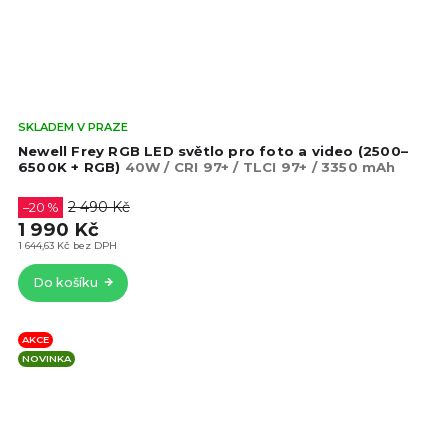
Prů
SKLADEM V PRAZE
hod
Newell Frey RGB LED světlo pro foto a video (2500–
pro
6500K + RGB)
40W / CRI 97+ / TLCI 97+ / 3350 mAh
je
3,8
2 490 Kč
–20 %
z
1 990 Kč
5
1 644,63 Kč bez DPH
hvě
Do košíku
AKCE
NOVINKA