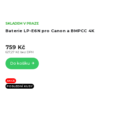
Prů
SKLADEM V PRAZE
hod
Baterie LP-E6N pro Canon a BMPCC 4K
pro
je
759 Kč
4,6
z
627,27 Kč bez DPH
5
Do košíku
hvě
AKCE
POSLEDNÍ KUSY