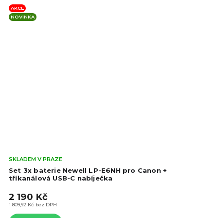
AKCE
NOVINKA
Prů
SKLADEM V PRAZE
hod
Set 3x baterie Newell LP-E6NH pro Canon +
pro
tříkanálová USB-C nabíječka
je
2 190 Kč
4,4
z
1 809,92 Kč bez DPH
5