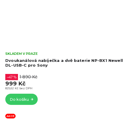
Prů
SKLADEM V PRAZE
hod
Dvoukanálová nabíječka a dvě baterie NP-BX1 Newell
pro
DL-USB-C pro Sony
je
4,5
1 890 Kč
–47 %
z
999 Kč
5
825,62 Kč bez DPH
hvě
Do košíku
AKCE