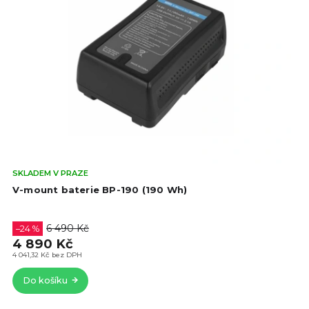
Prů
SKLADEM V PRAZE
hod
V-mount baterie BP-190 (190 Wh)
pro
je
4,8
6 490 Kč
–24 %
z
4 890 Kč
5
4 041,32 Kč bez DPH
hvě
Do košíku