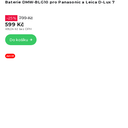
hod
Baterie DMW-BLG10 pro Panasonic a Leica D-Lux 7
pro
je
4,4
799 Kč
–25 %
z
599 Kč
5
495,04 Kč bez DPH
hvě
Do košíku
AKCE