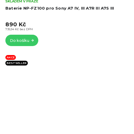
Prů
SKLADEM V PRAZE
hod
Baterie NP-FZ100 pro Sony A7 IV, III A7R III A7S III
pro
je
890 Kč
4,5
z
735,54 Kč bez DPH
5
Do košíku
hvě
AKCE
BESTSELLER