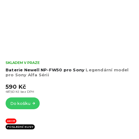
Prů
SKLADEM V PRAZE
hod
Baterie Newell NP-FW50 pro Sony
Legendární model
pro
pro Sony Alfa Sérii
je
590 Kč
4,3
z
487,60 Kč bez DPH
5
Do košíku
hvě
AKCE
POSLEDNÍ KUSY