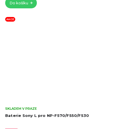
Do košíku
hvě
AKCE
Prů
SKLADEM V PRAZE
hod
Baterie Sony L pro NP-F570/F550/F530
pro
je