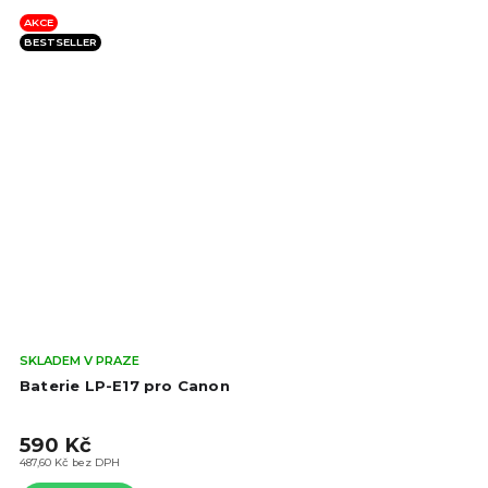
AKCE
BESTSELLER
Prů
SKLADEM V PRAZE
hod
Baterie LP-E17 pro Canon
pro
je
590 Kč
4,5
z
487,60 Kč bez DPH
5