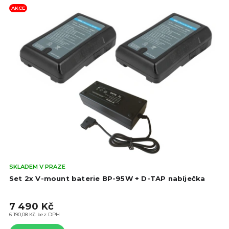
AKCE
Prů
SKLADEM V PRAZE
hod
Set 2x V-mount baterie BP-95W + D-TAP nabíječka
pro
je
7 490 Kč
5,0
z
6 190,08 Kč bez DPH
5