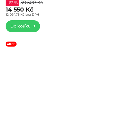
4,9
30 500 Kč
–52 %
z
14 550 Kč
5
12 024,79 Kč bez DPH
hvě
Do košíku
AKCE