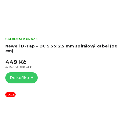
Prů
SKLADEM V PRAZE
hod
Newell D-Tap – DC 5.5 x 2.5 mm spirálový kabel (90
pro
cm)
je
449 Kč
4,5
z
371,07 Kč bez DPH
5
Do košíku
hvě
AKCE