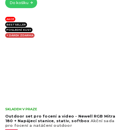
Do košíku
hvě
AKCE
BESTSELLER
POSLEDNÍ KUSY
+ DÁREK ZDARMA
Prů
SKLADEM V PRAZE
hod
Outdoor set pro focení a video - Newell RGB Mitra
pro
180 + Napájecí stanice, stativ, softbox
Akční sada
pro focení a natáčení outdoor
je