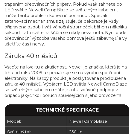
trápením předvánočních příprav. Pokud však sáhnete po
LED světle Newell CampBlaze se světelným kabelem,
může tento problém konečně pominout. Speciální
zatahovací mechanismus zajišťuje, že dekorace je vždy
připravena ozdobit váš vánoční stromeček během několika
sekund. Tato světelná šňůra se nikdy nezamotá. Nyní bude
předvánoční výzdoba vašeho domova ještě zábavnější a vy
ušetříte čas i nervy.
Záruka 40 měsíců
Vsaďte na kvalitu a zkušenost. Newell je značka, která je na
trhu od roku 2009 a specializuje se na výrobu spotřební
elektroniky. Na každý produkt je poskytována prodloužená
záruka 40 měsíců. Výběrem LED světla Newell CampBlaze
se světelným kabelem máte jistotu správné podpory v
případě jakýchkoli poruch souvisejících s jeho provozem!
TECHNICKÉ SPECIFIKACE
Model:
Newell CampBlaze
Světelný tok:
250 lm