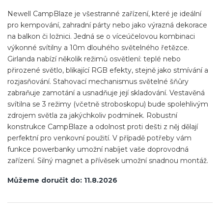
Newell CampBlaze je všestranné zařízení, které je ideální
pro kempování, zahradní párty nebo jako výrazná dekorace
na balkon či ložnici. Jedná se o víceúčelovou kombinaci
výkonné svítilny a 10m dlouhého světelného řetězce.
Girlanda nabízí několik režimů osvětlení: teplé nebo
přirozené světlo, blikající RGB efekty, stejně jako stmívání a
rozjasňování. Stahovací mechanismus světelné šňůry
zabraňuje zamotání a usnadňuje její skladování. Vestavěná
svítilna se 3 režimy (včetně stroboskopu) bude spolehlivým
zdrojem světla za jakýchkoliv podmínek. Robustní
konstrukce CampBlaze a odolnost proti dešti z něj dělají
perfektní pro venkovní použití. V případě potřeby vám
funkce powerbanky umožní nabíjet vaše doprovodná
zařízení. Silný magnet a přívěsek umožní snadnou montáž.
Můžeme doručit do:
11.8.2026