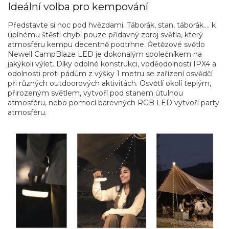
Ideální volba pro kempování
Představte si noc pod hvězdami. Táborák, stan, táborák…. k
úplnému štěstí chybí pouze přídavný zdroj světla, který
atmosféru kempu decentně podtrhne. Řetězové světlo
Newell CampBlaze LED je dokonalým společníkem na
jakýkoli výlet. Díky odolné konstrukci, voděodolnosti IPX4 a
odolnosti proti pádům z výšky 1 metru se zařízení osvědčí
při různých outdoorových aktivitách. Osvětlí okolí teplým,
přirozeným světlem, vytvoří pod stanem útulnou
atmosféru, nebo pomocí barevných RGB LED vytvoří party
atmosféru.