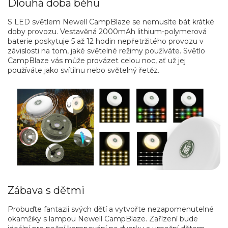
Dlouhá doba běhu
S LED světlem Newell CampBlaze se nemusíte bát krátké
doby provozu. Vestavěná 2000mAh lithium-polymerová
baterie poskytuje 5 až 12 hodin nepřetržitého provozu v
závislosti na tom, jaké světelné režimy používáte. Světlo
CampBlaze vás může provázet celou noc, ať už jej
používáte jako svítilnu nebo světelný řetěz.
Zábava s dětmi
Probuďte fantazii svých dětí a vytvořte nezapomenutelné
okamžiky s lampou Newell CampBlaze. Zařízení bude