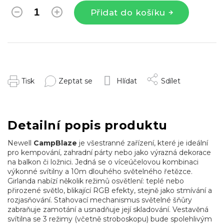
Přidat do košíku
Tisk
Zeptat se
Hlídat
Sdílet
Detailní popis produktu
Newell
CampBlaze
je všestranné zařízení, které je ideální
pro kempování, zahradní párty nebo jako výrazná dekorace
na balkon či ložnici. Jedná se o víceúčelovou kombinaci
výkonné svítilny a 10m dlouhého světelného řetězce.
Girlanda nabízí několik režimů osvětlení: teplé nebo
přirozené světlo, blikající RGB efekty, stejně jako stmívání a
rozjasňování. Stahovací mechanismus světelné šňůry
zabraňuje zamotání a usnadňuje její skladování. Vestavěná
svítilna se 3 režimy (včetně stroboskopu) bude spolehlivým