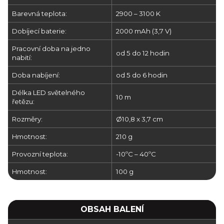
Barevná teplota:
2900 – 3100 K
Dobíjecí baterie:
2000 mAh (3,7 V)
Pracovní doba na jedno
od 5 do 12 hodin
nabití:
Doba nabíjení:
od 5 do 6 hodin
Délka LED světelného
10 m
řetězu:
Rozměry:
Ø10,8 x 3,7 cm
Hmotnost:
210 g
Provozní teplota:
-10ºC – 40ºC
Hmotnost:
100 g
OBSAH BALENÍ