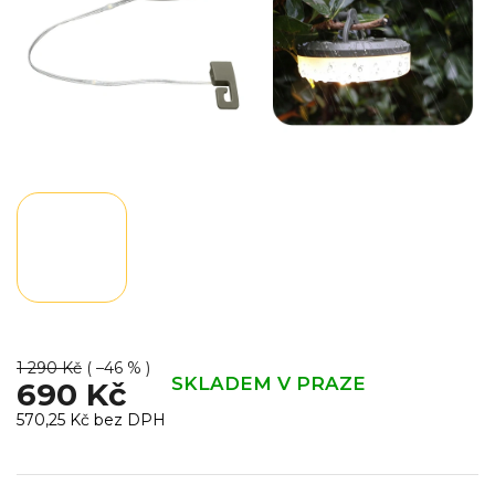
1 290 Kč
( –46 % )
SKLADEM V PRAZE
690 Kč
570,25 Kč bez DPH
Měrná
cena: