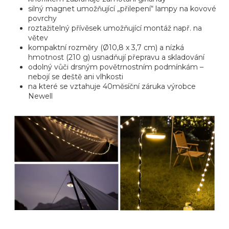
silný magnet umožňující „přilepení“ lampy na kovové
povrchy
roztažitelný přívěsek umožňující montáž např. na
větev
kompaktní rozměry (Ø10,8 x 3,7 cm) a nízká
hmotnost (210 g) usnadňují přepravu a skladování
odolný vůči drsným povětrnostním podmínkám –
nebojí se deště ani vlhkosti
na které se vztahuje 40měsíční záruka výrobce
Newell