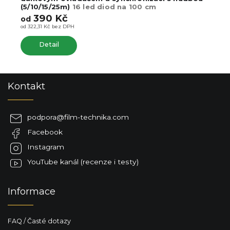
(5/10/15/25m)
16 led diod na 100 cm
390 Kč
od
od 322,31 Kč bez DPH
Detail
Z
Kontakt
á
p
a
podpora
@
film-technika.com
t
Facebook
í
Instagram
YouTube kanál (recenze i testy)
Informace
FAQ / Časté dotazy