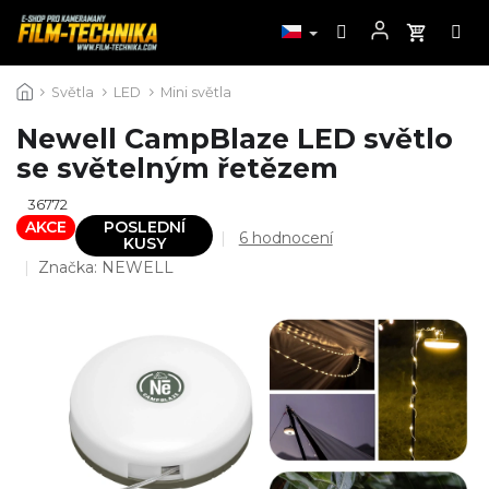
Přejít
Světla
LED
Mini světla
na
obsah
Newell CampBlaze LED světlo
se světelným řetězem
36772
AKCE
POSLEDNÍ
Průměrné
6 hodnocení
KUSY
hodnocení
Značka:
NEWELL
produktu
je
4,5
z
5
hvězdiček.