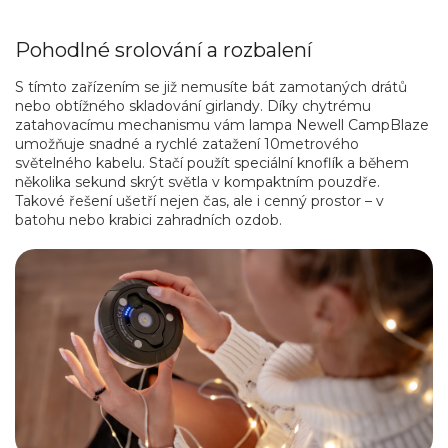
Pohodlné srolování a rozbalení
S tímto zařízením se již nemusíte bát zamotaných drátů
nebo obtížného skladování girlandy. Díky chytrému
zatahovacímu mechanismu vám lampa Newell CampBlaze
umožňuje snadné a rychlé zatažení 10metrového
světelného kabelu. Stačí použít speciální knoflík a během
několika sekund skrýt světla v kompaktním pouzdře.
Takové řešení ušetří nejen čas, ale i cenný prostor – v
batohu nebo krabici zahradních ozdob.