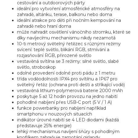
cestování a outdoorových párty
ideální pro vytvoření atmosférické atmosféry na
zahradě, altánku, terase, balkonu nebo doma
ideální atrakce pro děti při nočním kempování na
zahradě nebo hraní doma
může nahradit osvětlení vánočního stromku, které se
díky navíjecímu mechanismu nikdy nezamotá
10-ti metrový světelný řetězec s různými režimy
svícení: teplé světlo, blikání RGB, stmívání a
rozjasňování RGB, přirozené světlo
vestavěná svítilna se 3 režimy: silné světlo, slabé
světlo, stroboskop
odolné provedení odolné proti pádu z 1 metru
třída voděodolnosti IPX4 pro svítilnu a IP67 pro
světelný řetěz (ochrana proti dešti a stříkající vodě)
vestavěná lithium-polymerová baterie 2000 mAh
poskytuje 5 až 12 hodin provozu na jedno nabití
pohodlné nabíjení přes USB-C port (5 V / 1 A)
funkce powerbanky pro nabíjení například
smartphonu v nouzových situacích
indikátor úrovně nabití se 4 LED diodami (každá
představuje 25% energie)
lehký mechanismus navíjení šňůry s pohodlným
knoflíkem zabraňuje zamotání girlandy