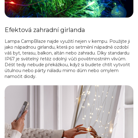
Efektová zahradní girlanda
Lampa CampBlaze najde využití nejen v kempu. Použijte ji
jako nápadnou girlandu, která po setmění nápadně ozdobí
váš byt, terasu, balkon, altán nebo zahradu. Díky standardu
IP67 je světelný řetěz odolný vůči povětrnostním vlivům.
Déšť tedy nebude překážkou, když si budete chtít vytvořit
útulnou nebo párty náladu mimo dům nebo omylem
namočit diody.