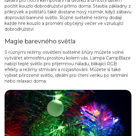
ideální pro noční kempování na dvorku a umožní dětem
pocítit kouzlo dobrodružství přímo doma. Stavba základny z
přikrývek a polštářů také dostane nový rozměr, když zábavu
doprovází barevné světlo. Různé světelné režimy dodají
každé hře kouzlo a promění obyčejný večer ve vzrušující
dobrodružství.
Magie barevného světla
S různými režimy osvětlení světelné šňůry můžete volně
vytvářet atmosféru prostoru kolem vás. Lampa CampBlaze
nabízí teplé světlo pro příjemnou náladu, blikající RGB
efekty a režimy stmívání a rozjasňování. Můžete si také
vybrat přirozené světlo, ideální pro čtení venku po setmění
nebo relaxaci doma.