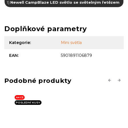
1)
Newell CampBlaze LED světlo se světelným řetězem
Doplňkové parametry
Kategorie
:
Mini světla
EAN
:
5901891106879
Previous
Next
AKCE
POSLEDNÍ KUSY