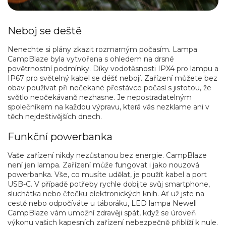
Neboj se deště
Nenechte si plány zkazit rozmarným počasím. Lampa
CampBlaze byla vytvořena s ohledem na drsné
povětrnostní podmínky. Díky vodotěsnosti IPX4 pro lampu a
IP67 pro světelný kabel se déšť nebojí. Zařízení můžete bez
obav používat při nečekané přestávce počasí s jistotou, že
světlo neočekávaně nezhasne. Je nepostradatelným
společníkem na každou výpravu, která vás nezklame ani v
těch nejdeštivějších dnech.
Funkční powerbanka
Vaše zařízení nikdy nezůstanou bez energie. CampBlaze
není jen lampa. Zařízení může fungovat i jako nouzová
powerbanka. Vše, co musíte udělat, je použít kabel a port
USB-C. V případě potřeby rychle dobijte svůj smartphone,
sluchátka nebo čtečku elektronických knih. Ať už jste na
cestě nebo odpočíváte u táboráku, LED lampa Newell
CampBlaze vám umožní zdravěji spát, když se úroveň
výkonu vašich kapesních zařízení nebezpečně přiblíží k nule.