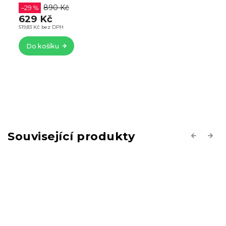
890 Kč
–29 %
629 Kč
519,83 Kč bez DPH
Do košíku
Související produkty
Previous
Next