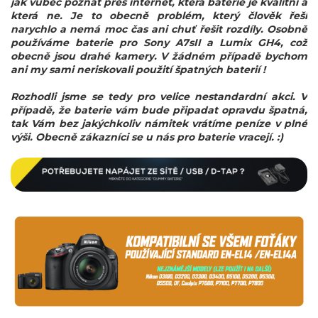
jak vůbec poznat přes internet, která baterie je kvalitní a
která ne. Je to obecně problém, který člověk řeší
narychlo a nemá moc čas ani chuť řešit rozdíly. Osobně
používáme baterie pro Sony A7sII a Lumix GH4, což
obecně jsou drahé kamery. V žádném případě bychom
ani my sami neriskovali použití špatných baterií !
Rozhodli jsme se tedy pro velice nestandardní akci. V
případě, že baterie vám bude připadat opravdu špatná,
tak Vám bez jakýchkoliv námitek vrátíme peníze v plné
výši. Obecně zákazníci se u nás pro baterie vracejí. :)