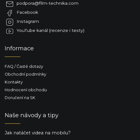
a
podpora
@
film-technika.com
t
Facebook
í
Instagram
YouTube kanál (recenze i testy)
Informace
FAQ / Časté dotazy
Obchodní podmínky
Kontakty
Hodnocení obchodu
Doručení na SK
Naše návody a tipy
Jak natáčet videa na mobilu?