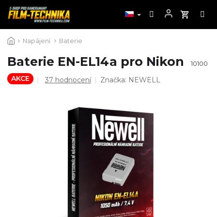
Přejít
Napájení
Baterie
na
obsah
Baterie EN-EL14a pro Nikon
10100
AKCE
Průměrné
37 hodnocení
Značka:
NEWELL
hodnocení
produktu
je
4,5
z
5
hvězdiček.