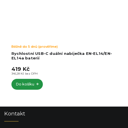
Běžně do 5 dnů (prověříme)
Rychlostní USB-C duální nabíječka EN-EL14/EN-
EL14a baterií
419 Kč
346,28 Kč bez DPH
Do košíku
Z
Kontakt
á
p