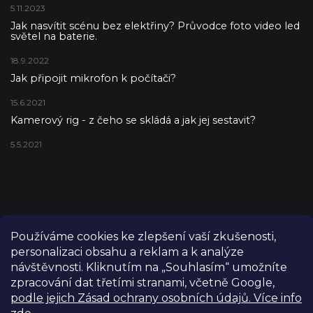
5.11.2023
Jak nasvítit scénu bez elektřiny? Průvodce foto video led
světel na baterie.
18.9.2022
Jak připojit mikrofon k počítači?
15.6.2021
Kamerový rig - z čeho se skládá a jak jej sestavit?
5.5.2021
Používáme cookies ke zlepšení vaší zkušenosti,
personalizaci obsahu a reklam a k analýze
návštěvnosti. Kliknutím na „Souhlasím“ umožníte
zpracování dat třetími stranami, včetně Google,
podle jejich Zásad ochrany osobních údajů. Více info