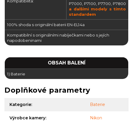
Kompatibilita:
P7000, P7100, P7700, P7800
a dalšími modely s tímto
standardem
100% shoda s originální baterii EN-EL14a
Kompatibilní s originálními nabíječkami nebo s jejích
napodobeninami
OBSAH BALENÍ
1) Baterie
Doplňkové parametry
Kategorie
:
Baterie
Výrobce kamery
:
Nikon