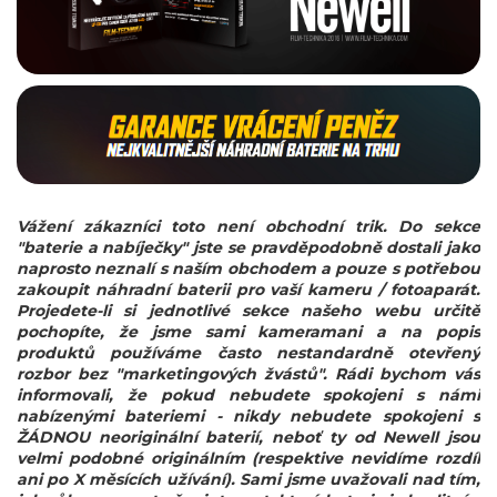
Vážení zákazníci toto není obchodní trik. Do sekce
"baterie a nabíječky" jste se pravděpodobně dostali jako
naprosto neznalí s naším obchodem a pouze s potřebou
zakoupit náhradní baterii pro vaší kameru / fotoaparát.
Projedete-li si jednotlivé sekce našeho webu určitě
pochopíte, že jsme sami kameramani a na popis
produktů používáme často nestandardně otevřený
rozbor bez "marketingových žvástů". Rádi bychom vás
informovali, že pokud nebudete spokojeni s námi
nabízenými bateriemi - nikdy nebudete spokojeni s
ŽÁDNOU neoriginální baterií, neboť ty od Newell jsou
velmi podobné originálním (respektive nevidíme rozdíl
ani po X měsících užívání). Sami jsme uvažovali nad tím,