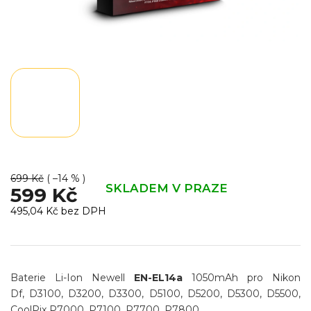
699 Kč
( –14 % )
SKLADEM V PRAZE
599 Kč
495,04 Kč bez DPH
Měrná
cena:
Baterie Li-Ion Newell
EN-EL14a
1050mAh pro Nikon
Df,
D3100, D3200, D3300, D5100, D5200, D5300, D5500,
CoolPix P7000, P7100, P7700, P7800.