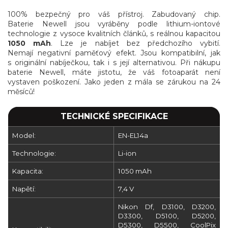
100% bezpečný pro váš přístroj. Zabudovaný chip.
Baterie Newell jsou vyráběny podle lithium-iontové
technologie z vysoce kvalitních článků, s reálnou kapacitou
1050 mAh
. Lze je nabíjet bez předchozího vybití.
Nemají negativní paměťový efekt. Jsou kompatibilní, jak
s originální nabíječkou, tak i s její alternativou. Při nákupu
baterie Newell, máte jistotu, že váš fotoaparát není
vystaven poškození. Jako jeden z mála se zárukou na 24
měsíců!
TECHNICKÉ SPECIFIKACE
Model:
EN-EL14a
Technologie:
Li-ion
Kapacita:
1050 mAh
Napětí:
7,4 V
Nikon Df,
D3100, D3200,
D3300, D5100, D5200,
D5300, D5500, CoolPix