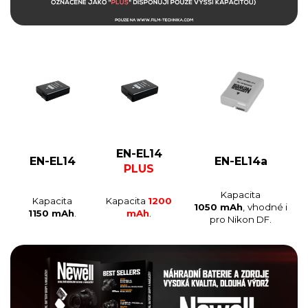
EN-EL14
EN-EL14
EN-EL14a
PLUS
Kapacita
Kapacita
Kapacita
1200
1050 mAh
,
vhodné i
1150 mAh
.
mAh
.
pro Nikon DF.