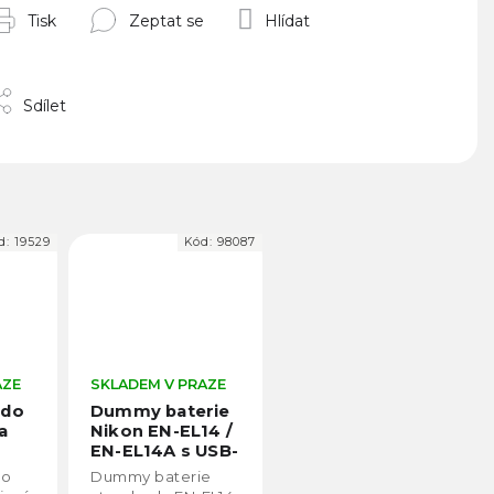
Tisk
Zeptat se
Hlídat
Sdílet
d:
19529
Kód:
98087
AZE
SKLADEM V PRAZE
 do
Dummy baterie
a
Nikon EN-EL14 /
EN-EL14A s USB-
C konektorem
ro
Dummy baterie