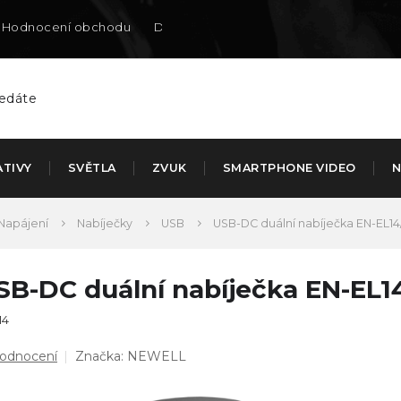
Hodnocení obchodu
Doručení na SK
ATIVY
SVĚTLA
ZVUK
SMARTPHONE VIDEO
N
Napájení
Nabíječky
USB
USB-DC duální nabíječka EN-EL14/
SB-DC duální nabíječka EN-EL14
14
ůměrné
hodnocení
Značka:
NEWELL
dnocení
duktu