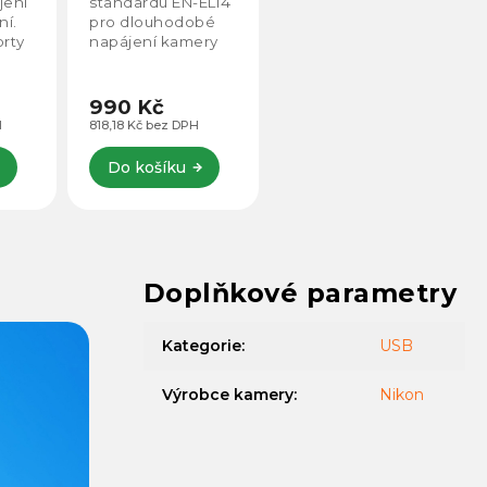
jení
standardu EN-EL14
ní.
pro dlouhodobé
orty
napájení kamery
pomocí USB-
vky.
C. Ideální
pro Nikon D3100,
990 Kč
D3200, D3300,
H
818,18 Kč bez DPH
D5100, D5200,
D5300, D5500,
Do košíku
CoolPix P7000,
P7100, P7700,...
Doplňkové parametry
Kategorie
:
USB
Výrobce kamery
:
Nikon