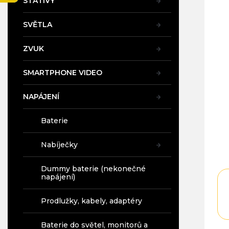
STATIVY
je
a
4,9
n
z
SVĚTLA
e
5
l
hvě
ZVUK
SMARTPHONE VIDEO
NAPÁJENÍ
Baterie
Nabíječky
Dummy baterie (nekonečné
napájení)
Prodlužky, kabely, adaptéry
Baterie do světel, monitorů a