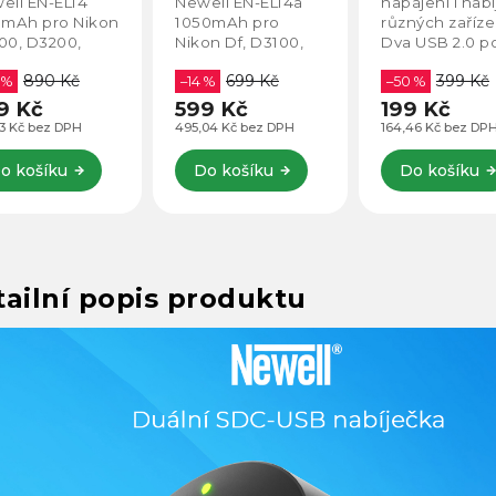
ell EN-EL14
Newell EN-EL14a
napájení i nabí
0mAh pro Nikon
1050mAh pro
různých zaříze
00, D3200,
Nikon Df, D3100,
Dva USB 2.0 p
00, D5100,
D3200, D3300,
a klasická EU
890 Kč
699 Kč
399 Kč
00, D5300,
 %
D5100, D5200,
–14 %
vidlice do zásu
–50 %
00, CoolPix
D5300, D5500,
9 Kč
599 Kč
199 Kč
00, P7100,
CoolPix P7000,
83 Kč bez DPH
495,04 Kč bez DPH
164,46 Kč bez DP
00, P7800.
P7100, P7700,
P7800.
o košíku
Do košíku
Do košíku
ailní popis produktu