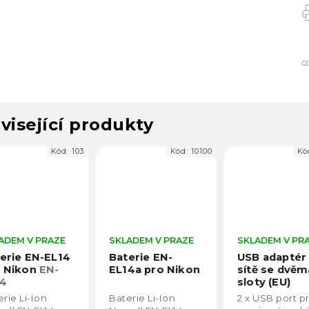
visející produkty
Kód:
103
Kód:
10100
Kó
ADEM V PRAZE
SKLADEM V PRAZE
SKLADEM V PR
erie EN-EL14
Baterie EN-
USB adaptér
o Nikon
EN-
EL14a pro Nikon
sítě se dvěm
14
sloty (EU)
rie Li-Ion
Baterie Li-Ion
2 x USB port p