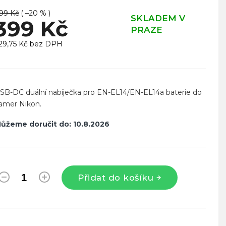
99 Kč
( –20 % )
SKLADEM V
399 Kč
PRAZE
29,75 Kč bez DPH
ěrná
ena:
SB-DC duální nabíječka pro EN-EL14/EN-EL14a baterie do
amer Nikon.
ůžeme doručit do:
10.8.2026
Přidat do košíku