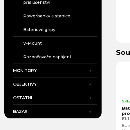
příslušenství
Powerbanky a stanice
Bateriové gripy
V-Mount
Sou
Rozbočovače napájení
MONITORY
OBJEKTIVY
OSTATNÍ
SKL
Bat
BAZAR
pr
EL
Bate