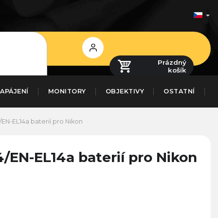
Přihlášení
Prázdný
košík
APÁJENÍ
MONITORY
OBJEKTIVY
OSTATNÍ
EN-EL14a baterií pro Nikon
/EN-EL14a baterií pro Nikon