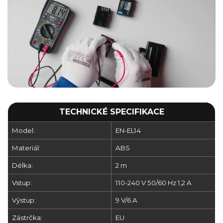
TECHNICKÉ SPECIFIKACE
Model:
EN-EL14
Materiál:
ABS
Délka:
2 m
Vstup:
110-240 V 50/60 Hz 1,2 A
Výstup:
9 V/6 A
Zástrčka:
EU