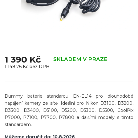
1 390 Kč
SKLADEM V PRAZE
1 148,76 Kč bez DPH
Měrná
cena:
Dummy baterie standardu EN-EL14 pro dlouhodobé
napájení kamery ze sítě. Ideální pro
Nikon D3100, D3200,
D3300, D3400, D5100, D5200, D5300, D5500, CoolPix
P7000, P7100, P7700, P7800
a dalšími modely s tímto
standardem.
Můžeme doručit do:
10.8.2026