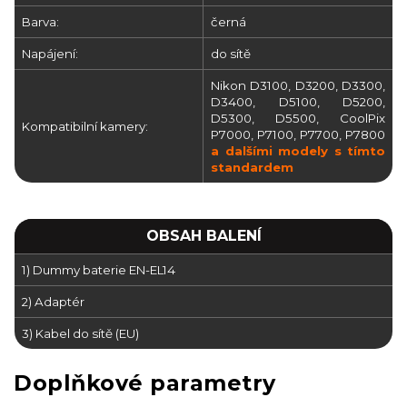
Barva:
černá
Napájení:
do sítě
Nikon D3100, D3200, D3300,
D3400, D5100, D5200,
D5300, D5500, CoolPix
Kompatibilní kamery:
P7000, P7100, P7700, P7800
a dalšími modely s tímto
standardem
OBSAH BALENÍ
1) Dummy baterie EN-EL14
2) Adaptér
3) Kabel do sítě (EU)
Doplňkové parametry