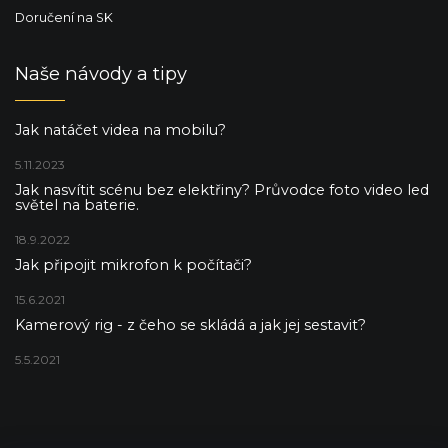
Doručení na SK
Naše návody a tipy
Jak natáčet videa na mobilu?
5.11.2023
Jak nasvítit scénu bez elektřiny? Průvodce foto video led
světel na baterie.
18.9.2022
Jak připojit mikrofon k počítači?
15.6.2021
Kamerový rig - z čeho se skládá a jak jej sestavit?
5.5.2021