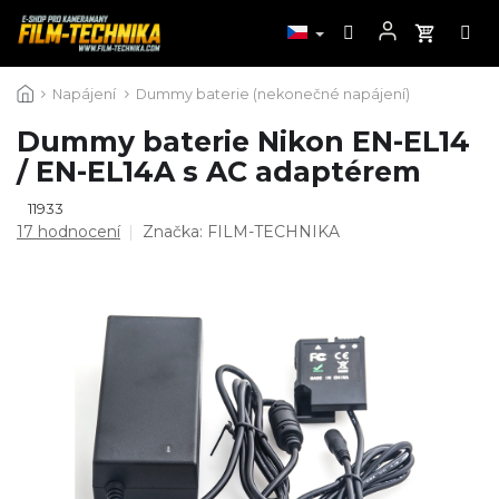
Přejít
Napájení
Dummy baterie (nekonečné napájení)
na
obsah
Dummy baterie Nikon EN-EL14
/ EN-EL14A s AC adaptérem
11933
Průměrné
17 hodnocení
Značka:
FILM-TECHNIKA
hodnocení
produktu
je
4,6
z
5
hvězdiček.