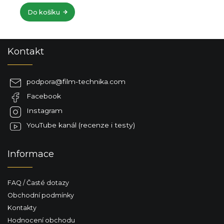
Do košíku
Z
Kontakt
á
p
a
podpora
@
film-technika.com
t
Facebook
í
Instagram
YouTube kanál (recenze i testy)
Informace
FAQ / Časté dotazy
Obchodní podmínky
Kontakty
Hodnocení obchodu