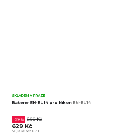
SKLADEM V PRAZE
Dummy baterie Nikon EN-EL14 / EN-EL14A s USB-
C konektorem
990 Kč
818,18 Kč bez DPH