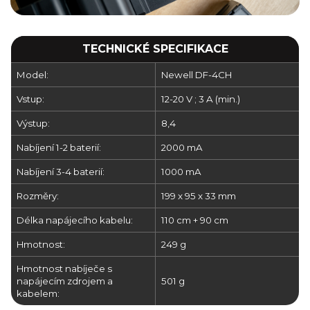
TECHNICKÉ SPECIFIKACE
Model:
Newell DF-4CH
Vstup:
12-20 V ; 3 A (min.)
Výstup:
8,4
Nabíjení 1-2 baterií:
2000 mA
Nabíjení 3-4 baterií:
1000 mA
Rozměry:
199 x 95 x 33 mm
Délka napájecího kabelu:
110 cm + 90 cm
Hmotnost:
249 g
Hmotnost nabíječe s
napájecím zdrojem a
501 g
kabelem: