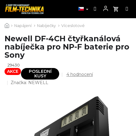
Přejít
Napájení
Nabíječky
Víceslotové
na
obsah
Newell DF-4CH čtyřkanálová
nabíječka pro NP-F baterie pro
Sony
29430
AKCE
POSLEDNÍ
Průměrné
4 hodnocení
KUSY
hodnocení
Značka:
NEWELL
produktu
je
4,8
z
5
hvězdiček.