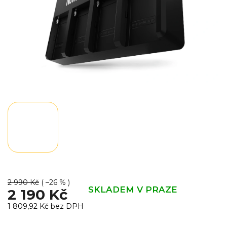
2 990 Kč
( –26 % )
SKLADEM V PRAZE
2 190 Kč
1 809,92 Kč bez DPH
Měrná