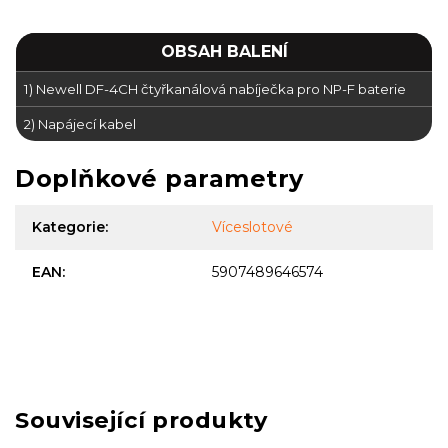
OBSAH BALENÍ
1) Newell DF-4CH čtyřkanálová nabíječka pro NP-F baterie
2) Napájecí kabel
Doplňkové parametry
Kategorie
:
Víceslotové
EAN
:
5907489646574
Související produkty