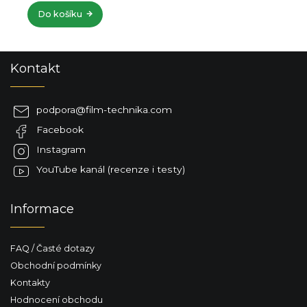
Do košíku
Z
Kontakt
á
p
a
podpora
@
film-technika.com
t
Facebook
í
Instagram
YouTube kanál (recenze i testy)
Informace
FAQ / Časté dotazy
Obchodní podmínky
Kontakty
Hodnocení obchodu