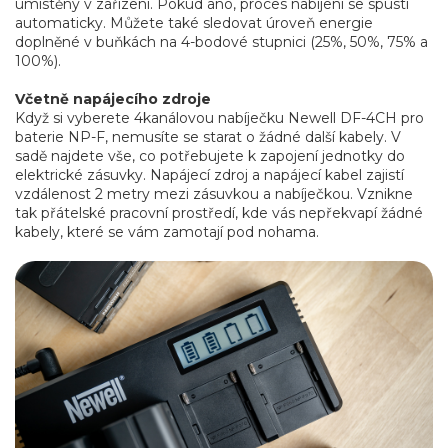
umístěny v zařízení. Pokud ano, proces nabíjení se spustí
automaticky. Můžete také sledovat úroveň energie
doplněné v buňkách na 4-bodové stupnici (25%, 50%, 75% a
100%).
Včetně napájecího zdroje
Když si vyberete 4kanálovou nabíječku Newell DF-4CH pro
baterie NP-F, nemusíte se starat o žádné další kabely. V
sadě najdete vše, co potřebujete k zapojení jednotky do
elektrické zásuvky. Napájecí zdroj a napájecí kabel zajistí
vzdálenost 2 metry mezi zásuvkou a nabíječkou. Vznikne
tak přátelské pracovní prostředí, kde vás nepřekvapí žádné
kabely, které se vám zamotají pod nohama.