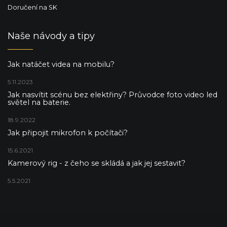
Doručení na SK
Naše návody a tipy
Jak natáčet videa na mobilu?
5.11.2023
Jak nasvítit scénu bez elektřiny? Průvodce foto video led
světel na baterie.
18.9.2022
Jak připojit mikrofon k počítači?
15.6.2021
Kamerový rig - z čeho se skládá a jak jej sestavit?
5.5.2021