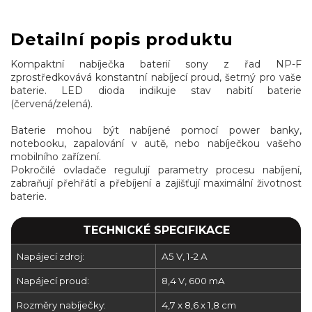
Detailní popis produktu
Kompaktní nabíječka baterií sony z řad NP-F
zprostředkovává konstantní nabíjecí proud, šetrný pro vaše
baterie. LED dioda indikuje stav nabití baterie
(červená/zelená).
Baterie mohou být nabíjené pomocí power banky,
notebooku, zapalování v autě, nebo nabíječkou vašeho
mobilního zařízení.
Pokročilé ovladače regulují parametry procesu nabíjení,
zabraňují přehřátí a přebíjení a zajišťují maximální životnost
baterie.
TECHNICKÉ SPECIFIKACE
Napájecí zdroj:
A5 V, 1-2 A
Napájecí proud:
8,4 V, 600 mA
Rozměry nabíječky:
4,7 x 8,6 x 1,8 cm