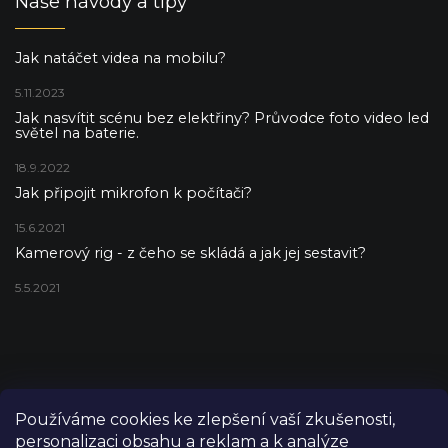
Naše návody a tipy
Jak natáčet videa na mobilu?
5.11.2023
Jak nasvítit scénu bez elektřiny? Průvodce foto video led
světel na baterie.
18.9.2022
Jak připojit mikrofon k počítači?
15.6.2021
Kamerový rig - z čeho se skládá a jak jej sestavit?
5.5.2021
Používáme cookies ke zlepšení vaší zkušenosti,
personalizaci obsahu a reklam a k analýze