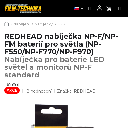
Přejít
Napájení
Nabíječky
USB
na
obsah
REDHEAD nabíječka NP-F/NP-
FM baterií pro světla (NP-
F550/NP-F770/NP-F970)
Nabíječka pro baterie LED
světel a monitorů NP-F
standard
97883
AKCE
Průměrné
8 hodnocení
Značka:
REDHEAD
hodnocení
produktu
je
4,6
z
5