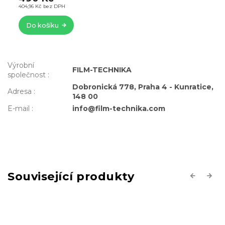
404,96 Kč bez DPH
Do košíku
Výrobní
FILM-TECHNIKA
společnost
:
Dobronická 778, Praha 4 - Kunratice,
Adresa
:
148 00
E-mail
:
info@film-technika.com
Související produkty
Previous
Next