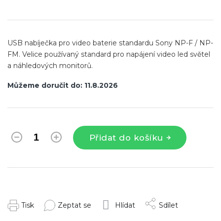
Měrná
cena:
USB nabíječka pro video baterie standardu Sony NP-F / NP-
FM. Velice používaný standard pro napájení video led světel
a náhledových monitorů.
Můžeme doručit do:
11.8.2026
Přidat do košíku
Tisk
Zeptat se
Hlídat
Sdílet