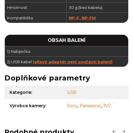
Hmotnost:
30 g (bez kabelu)
Kompatibilita:
NP-F, NP-FM
OBSAH BALENÍ
1) Nabíječka
2) USB kabel
(síťový adaptér není součástí balení)
Doplňkové parametry
Kategorie
:
USB
Výrobce kamery
:
Sony
,
Panasonic
,
JVC
Previous
Next