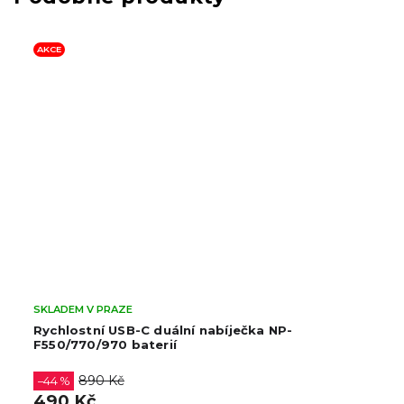
AKCE
SKLADEM V PRAZE
Rychlostní USB-C duální nabíječka NP-
F550/770/970 baterií
890 Kč
–44 %
490 Kč