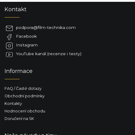
Z
Kontakt
á
p
a
podpora
@
film-technika.com
t
Facebook
í
Instagram
YouTube kanál (recenze i testy)
Informace
FAQ / Časté dotazy
Obchodní podmínky
Kontakty
Hodnocení obchodu
Doručení na SK