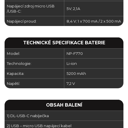
Napájecí zdroj micro USB
5V; 2,1A
/USB-C:
Napájecí proud:
8,4 V; 1 x 700 mA / 2 x 500 mA
TECHNICKÉ SPECIFIKACE BATERIE
Model:
NP-F770
Technologie:
Li-ion
Kapacita:
5200 mAh
Napětí:
7,2 V
OBSAH BALENÍ
1) DL-USB-C nabíječka
2) USB – micro USB napájecí kabel