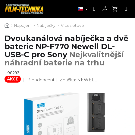
Přejít
Napájení
Nabíječky
Víceslotové
na
obsah
Dvoukanálová nabíječka a dvě
baterie NP-F770 Newell DL-
USB-C pro Sony
Nejkvalitnější
náhradní baterie na trhu
98293
AKCE
Průměrné
3 hodnocení
Značka:
NEWELL
hodnocení
produktu
je
5,0
z
5
hvězdiček.