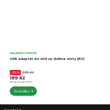
SKLADEM V PRAZE
USB adaptér do sítě se dvěma sloty (EU)
399 Kč
–50 %
199 Kč
164,46 Kč bez DPH
Do košíku
Z