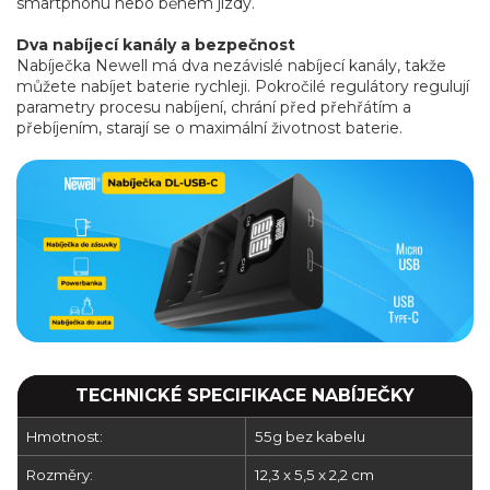
smartphonu nebo během jízdy.
Dva nabíjecí kanály a bezpečnost
Nabíječka Newell má dva nezávislé nabíjecí kanály, takže
můžete nabíjet baterie rychleji. Pokročilé regulátory regulují
parametry procesu nabíjení, chrání před přehřátím a
přebíjením, starají se o maximální životnost baterie.
TECHNICKÉ SPECIFIKACE NABÍJEČKY
Hmotnost:
55g bez kabelu
Rozměry:
12,3 x 5,5 x 2,2 cm