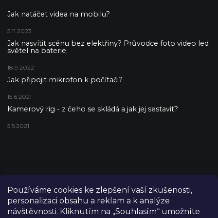
Jak natáčet videa na mobilu?
5.11.2023
Jak nasvítit scénu bez elektřiny? Průvodce foto video led
světel na baterie.
18.9.2022
Jak připojit mikrofon k počítači?
15.6.2021
Kamerový rig - z čeho se skládá a jak jej sestavit?
5.5.2021
Používáme cookies ke zlepšení vaší zkušenosti,
personalizaci obsahu a reklam a k analýze
návštěvnosti. Kliknutím na „Souhlasím“ umožníte