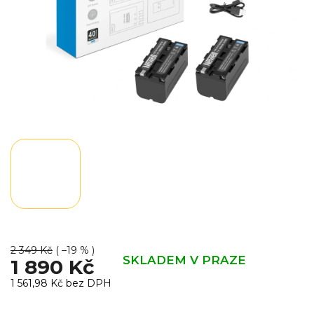
2 349 Kč
( –19 % )
SKLADEM V PRAZE
1 890 Kč
1 561,98 Kč bez DPH
Měrná