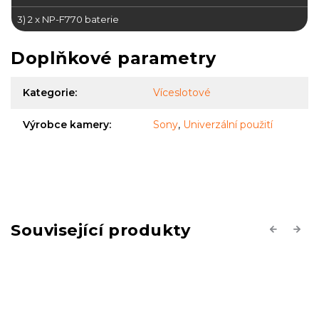
3) 2 x
NP-F770
baterie
Doplňkové parametry
Kategorie
:
Víceslotové
Výrobce kamery
:
Sony
,
Univerzální použití
Související produkty
Previous
Next