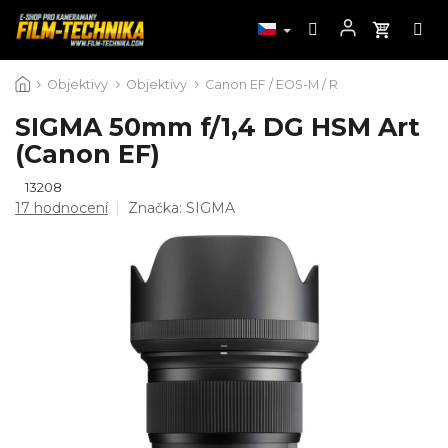
Přejít
Objektivy
Objektivy
Canon EF / EOS-M / R
na
obsah
SIGMA 50mm f/1,4 DG HSM Art
(Canon EF)
13208
Průměrné
17 hodnocení
Značka:
SIGMA
hodnocení
produktu
je
4,5
z
5
hvězdiček.