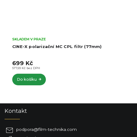
SKLADEM V PRAZE
CINE-X polarizační MC CPL filtr (77mm)
699 Kč
577,69 Kč bez DPH
Do košíku
Z
Kontakt
á
p
a
podpora
@
film-technika.com
t