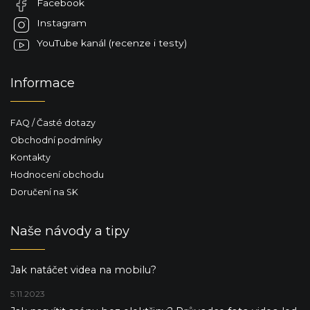
Facebook
í
Instagram
YouTube kanál (recenze i testy)
Informace
FAQ / Časté dotazy
Obchodní podmínky
Kontakty
Hodnocení obchodu
Doručení na SK
Naše návody a tipy
Jak natáčet videa na mobilu?
5.11.2023