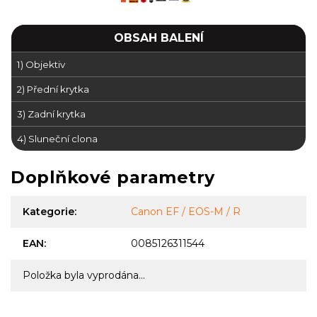
OBSAH BALENÍ
1) Objektiv
2) Přední krytka
3) Zadní krytka
4) Sluneční clona
Doplňkové parametry
Kategorie
:
Canon EF / EOS-M / R
EAN
:
0085126311544
Položka byla vyprodána…