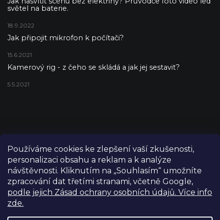
Jak nasvítit scénu bez elektřiny? Průvodce foto video led
světel na baterie.
18.9.2022
Jak připojit mikrofon k počítači?
15.6.2021
Kamerový rig - z čeho se skládá a jak jej sestavit?
5.5.2021
Používáme cookies ke zlepšení vaší zkušenosti,
personalizaci obsahu a reklam a k analýze
návštěvnosti. Kliknutím na „Souhlasím“ umožníte
zpracování dat třetími stranami, včetně Google,
podle jejich Zásad ochrany osobních údajů. Více info
zde.
Copyright 2026
FILM-TECHNIKA
. Všechna práva vyhrazena.