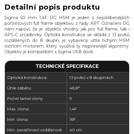
Detailní popis produktu
Sigma 50 mm 1,4F DG HSM je jeden z nejoblíbenějších
portrétových full frame objektivu z řady ART. Označení DG
nám napoví, že je objektiv vhodný jak pro full frame, tak i
APS-C zrcadlovky. Optická konstrukce se skládá z 13 prvků
rozdělených do 8 skupin, je vybavený ultra tichým HSM
ostřícím motorem, který využívá ty nejpřesnější algoritmy.
Objektiv je kompatibilní s Sigma USB dock.
TECHNICKÉ SPECIFIKACE
Optická konstrukce:
13 prvků v 8 skupinách
Úhle záběru:
46,8°
Počet lamel clony:
9
Max. clona:
1,4F
Min. clona:
16F
Min. zaostřovací vzdálenost:
40 cm