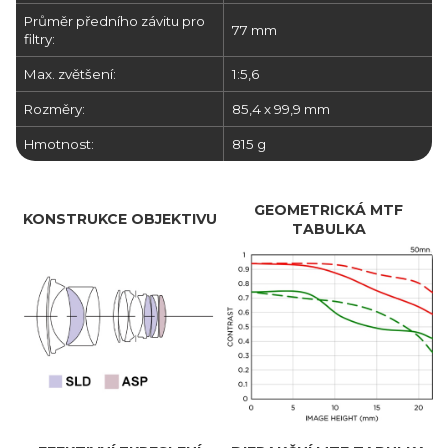
Průměr předního závitu pro
77 mm
filtry:
Max. zvětšení:
1:5,6
Rozměry:
85,4 x 99,9 mm
Hmotnost:
815 g
GEOMETRICKÁ MTF
KONSTRUKCE OBJEKTIVU
TABULKA