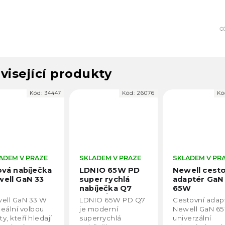
visející produkty
Kód:
34447
Kód:
26076
Kó
ADEM V PRAZE
SKLADEM V PRAZE
SKLADEM V PR
ová nabíječka
LDNIO 65W PD
Newell cesto
ell GaN 33
super rychlá
adaptér GaN
nabíječka Q7
65W
USB-C/65W,
ell GaN 33 W
LDNIO 65W PD Q7
Cestovní adap
USB-A/30W,
deální volbou
je moderní
Newell GaN 65
Lightning/65W
ty, kteří hledají
superrychlá
univerzální