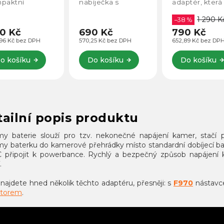
paktní
nabíječka s
adaptér, která
íječku
výkonem až 65 W,
připojí k zásu
1 290 K
patibilní se
která bez
po celém svět
–38 %
vkami
problémů zvládne i
Napájení neb
0 Kč
690 Kč
790 Kč
ktronických
rychlé nabíjení
nabíjení zaříze
96 Kč bez DPH
570,25 Kč bez DPH
652,89 Kč bez DP
trojů a zařízení,
notebooků. Nabízí
Austrálii, USA,
 jsou tablety,
2× USB-C, 1× USB-
Velké Británii 
o košíku
Do košíku
Do košíku
rtphony,...
A a Lightning port
desítkách...
s podporou...
ailní popis produktu
 baterie slouží pro tzv. nekonečné napájení kamer, stačí p
 baterku do kamerové přehrádky místo standardní dobíjecí bat
 připojit k powerbance. Rychlý a bezpečný způsob napájení
.
najdete hned několik těchto adaptéru, přesněji: s
F970
nástavc
ktorem
.