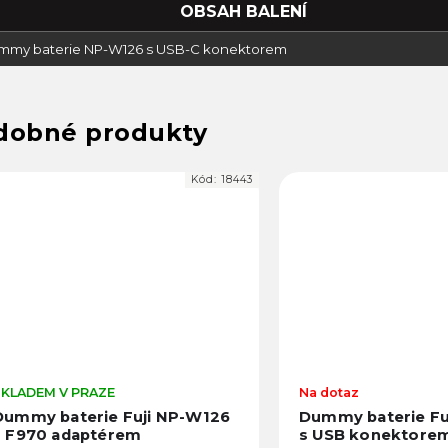
OBSAH BALENÍ
ummy baterie NP-W126 s USB-C konektorem
Kód:
18443
SKLADEM V PRAZE
Na dotaz
Dummy baterie Fuji NP-W126
Dummy baterie Fu
s F970 adaptérem
s USB konektore