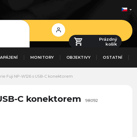
Přihlášení
Prázdný
košík
APÁJENÍ
MONITORY
OBJEKTIVY
OSTATNÍ
ie Fuji NP-W126 s USB-C konektorem
 USB-C konektorem
98092