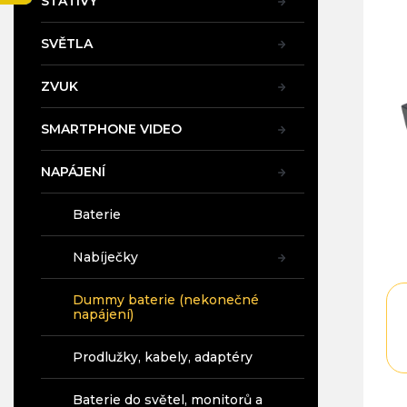
STATIVY
5,0
a
z
n
5
SVĚTLA
e
hvě
l
ZVUK
SMARTPHONE VIDEO
NAPÁJENÍ
Baterie
Nabíječky
Dummy baterie (nekonečné
napájení)
Prodlužky, kabely, adaptéry
Baterie do světel, monitorů a