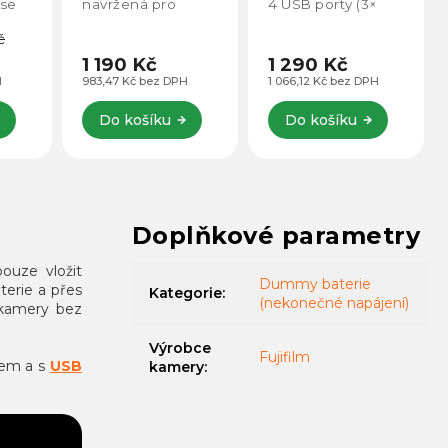
 se
navržená pro
4 USB porty (3×
vkám
super rychlé a
USB-C, 1× USB-A)
č
ě.
bezpečné nabíjení
pro současné
o
široké škály
nabíjení více
1 190 Kč
1 290 Kč
ní v
zařízení – od
zařízení. Podpora
H
983,47 Kč bez DPH
1 066,12 Kč bez DPH
chytrých telefonů
PD, QC, PPS a
a
až po notebooky.
dalších protokolů,
Do košíku
Do košíku
Disponuje
výkon až 100 W.
inteligentním
Kompaktní...
čipem...
Doplňkové parametry
ouze vložit
Dummy baterie
erie a přes
Kategorie
:
(nekonečné napájení)
 kamery bez
Výrobce
Fujifilm
em a s
USB
kamery
: