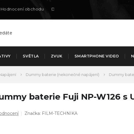
Hodnocení obchodu
Doručení na SK
ATIVY
SVĚTLA
ZVUK
SMARTPHONE VIDEO
N
Napájení
Dummy baterie (nekonečné napájení)
Dummy bater
ummy baterie Fuji NP-W126 s
ůměrné
hodnocení
Značka:
FILM-TECHNIKA
dnocení
duktu