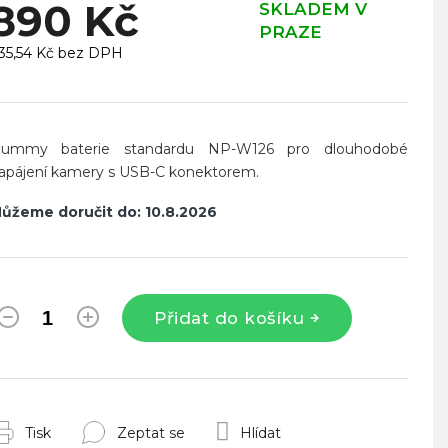
890 Kč
SKLADEM V
PRAZE
35,54 Kč bez DPH
ěrná
ena:
ummy baterie standardu NP-W126 pro dlouhodobé
apájení kamery s USB-C konektorem.
ůžeme doručit do:
10.8.2026
Přidat do košíku
Tisk
Zeptat se
Hlídat