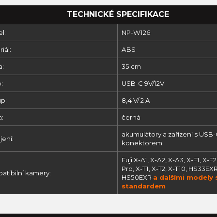
TECHNICKÉ SPECIFIKACE
l:
NP-W126
iál:
ABS
a:
35 cm
:
USB-C 9V/12V
up:
8,4 V/ 2 A
a:
černá
akumulátory a zařízení s USB
jení:
konektorem
Fuji
X-A1, X-A2, X-A3, X-E1, X-E2
Pro, X-T1, X-T2, X-T10, HS33EX
atibilní kamery:
HS50EXR
a dalšími modely 
standardem