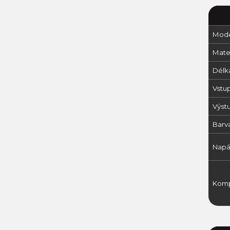
Mode
Mater
Délk
Vstup
Výst
Barv
Napá
Komp