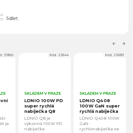
Sdílet
Previous
Next
d:
31860
Kód:
25644
Kód:
25683
AZE
SKLADEM V PRAZE
SKLADEM V PRAZE
vní
LDNIO 100W PD
LDNIO Q408
super rychlá
100W GaN super
nabíječka Q8
rychlá nabíječka
USB-C/100W,
Extra rychlá USB
tér
LDNIO Q8 je
LDNIO Q408 100W
USB-A/30W,
/ USB-C
W je
výkonná 100W PD
GaN
Lightning/30W
nabíječka
nabíječka
rychlonabíječka se