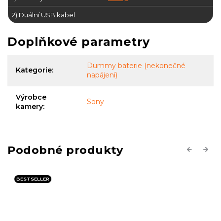
2) Duální USB kabel
Doplňkové parametry
Dummy baterie (nekonečné
Kategorie
:
napájení)
Výrobce
Sony
kamery
:
Previous
Next