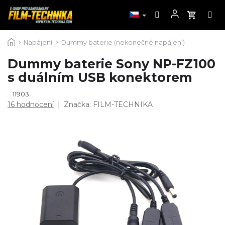
Přejít
Napájení
Dummy baterie (nekonečné napájení)
na
obsah
Dummy baterie Sony NP-FZ100
s duálním USB konektorem
11903
Průměrné
16 hodnocení
Značka:
FILM-TECHNIKA
hodnocení
produktu
je
4,8
z
5
hvězdiček.