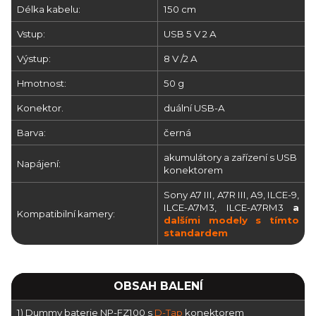
Délka kabelu:
150 cm
Vstup:
USB 5 V 2 A
Výstup:
8 V /2 A
Hmotnost:
50 g
Konektor.
duální USB-A
Barva:
černá
akumulátory a zařízení s USB
Napájení:
konektorem
Sony A7 III, A7R III, A9, ILCE-9,
ILCE-A7M3, ILCE-A7RM3
a
Kompatibilní kamery:
dalšími modely s tímto
standardem
OBSAH BALENÍ
1) Dummy baterie NP-FZ100 s
D-Tap
konektorem