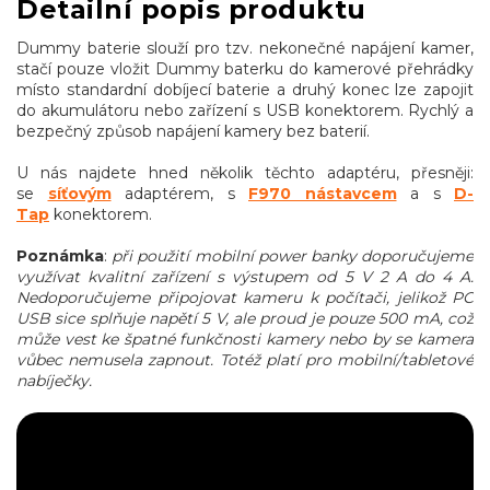
Detailní popis produktu
Dummy baterie slouží pro tzv. nekonečné napájení kamer,
stačí pouze vložit Dummy baterku do kamerové přehrádky
místo standardní dobíjecí baterie a druhý konec lze zapojit
do akumulátoru nebo zařízení s USB konektorem. Rychlý a
bezpečný způsob napájení kamery bez baterií.
U nás najdete hned několik těchto adaptéru, přesněji:
se
síťovým
adaptérem, s
F970 nástavcem
a s
D-
Tap
konektorem.
Poznámka
:
při použití mobilní power banky doporučujeme
využívat kvalitní zařízení s výstupem od 5 V 2 A do 4 A.
Nedoporučujeme připojovat kameru k počítači, jelikož PC
USB sice splňuje napětí 5 V, ale proud je pouze 500 mA, což
může vest ke špatné funkčnosti kamery nebo by se kamera
vůbec nemusela zapnout. Totéž platí pro mobilní/tabletové
nabíječky.