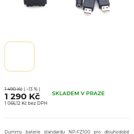
1 490 Kč
( –13 % )
SKLADEM V PRAZE
1 290 Kč
1 066,12 Kč bez DPH
Měrná
cena:
Dummy baterie standardu NP-FZ100 pro dlouhodobé