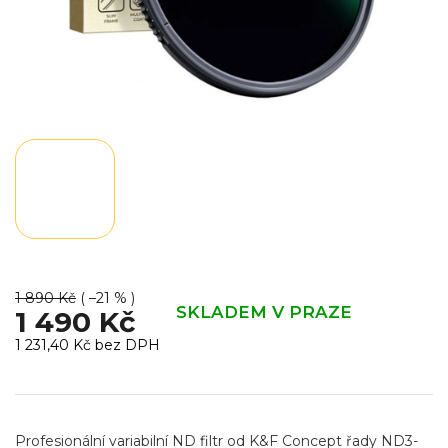
1 890 Kč
( –21 % )
SKLADEM V PRAZE
1 490 Kč
1 231,40 Kč bez DPH
Měrná
cena:
Profesionální variabilní ND filtr od K&F Concept řady ND3-