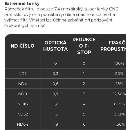
Extrémně tenký
Rámeček filtru je pouze 7,4 mm široký, super lehký CNC-
protiskluzový rám pomáhá rychle a snadno instalovat a
vyjímat filtr. Vinětaci lze účinně zabránit při pořizování
širokoúhlých snímků
REDUKCE
OPTICKÁ
FRAKČN
ND ČÍSLO
O F-
HUSTOTA
PROPUSTN
STOP
0
0
100%
ND2
0,3
1
50%
ND4
0,6
2
25%
ND8
0,9
3
12,50%
ND16
1,2
4
6,25%
ND32
1,5
5
3,13%
ND64
1,8
6
1,56%