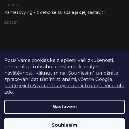
15.6.2021
Kamerový rig - z čeho se skládá a jak jej sestavit?
5.5.2021
Používáme cookies ke zlepšení vaší zkušenosti,
personalizaci obsahu a reklam a k analýze
návštěvnosti. Kliknutím na „Souhlasím“ umožníte
zpracování dat třetími stranami, včetně Google,
podle jejich Zásad ochrany osobních údajů. Více info
zde.
Copyright 2026
FILM-TECHNIKA
. Všechna práva vyhrazena.
Upravit nastavení cookies
Nastavení
Grafický návrh vytvořil a nakódoval
Shoptetak.cz
Výdejní sklad Praha: PO–PÁ 8:00–16:00. Při objednání a
Souhlasím
Vytvořil Shoptet