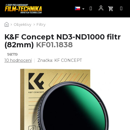
Přejít
Objektivy
Filtry
na
obsah
K&F Concept ND3-ND1000 filtr
(82mm)
KF01.1838
98719
Průměrné
10 hodnocení
Značka:
KF CONCEPT
hodnocení
produktu
je
4,5
z
5
hvězdiček.