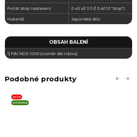
Počet stop nastavení:
0.45 až 3.0 (1.5 až 10 "stop")
Materiál:
Japonské sklo
OBSAH BALENÍ
1) Filtr ND3-1000 (rozměr dle názvu)
Previous
Next
AKCE
NOVINKA