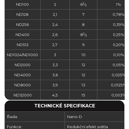
2
ND100
2
6
⁄
1%
3
ND128
2,1
7
0,78%
ND256
2,4
8
0,39%
2
ND400
2,6
8
⁄
0,25%
3
ND512
2,7
9
0,20%
ND1024/ND1000
3
10
0,10%
ND2000
3,3
12
0,05%
ND4000
3,6
12
0,025%
ND8000
3,9
13
0,0125%
ND32000
4,5
15
0,003%
TECHNICKÉ SPECIFIKACE
Řada:
Nano-D
Funkce:
Redukční efekt světla