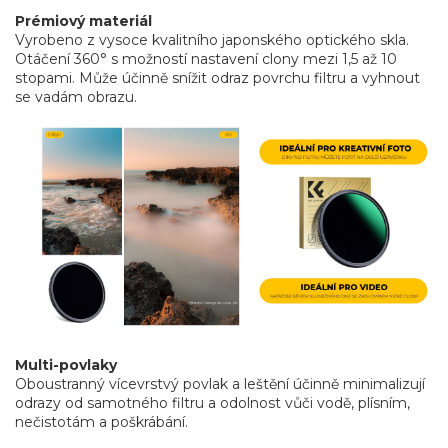
Prémiový materiál
Vyrobeno z vysoce kvalitního japonského optického skla.
Otáčení 360° s možností nastavení clony mezi 1,5 až 10
stopami. Může účinně snížit odraz povrchu filtru a vyhnout
se vadám obrazu.
Multi-povlaky
Oboustranný vícevrstvý povlak a leštění účinně minimalizují
odrazy od samotného filtru a odolnost vůči vodě, plísním,
nečistotám a poškrábání.