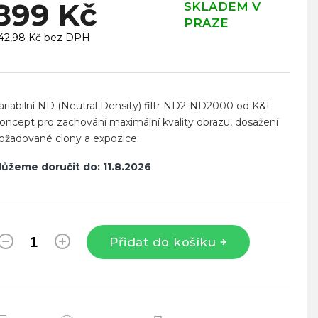
899 Kč
SKLADEM V
PRAZE
42,98 Kč bez DPH
ěrná
ena:
ariabilní
ND (Neutral Density) filtr ND2-ND2000 od K&F
oncept pro zachování maximální kvality obrazu, dosažení
ožadované clony a expozice.
ůžeme doručit do:
11.8.2026
Přidat do košíku