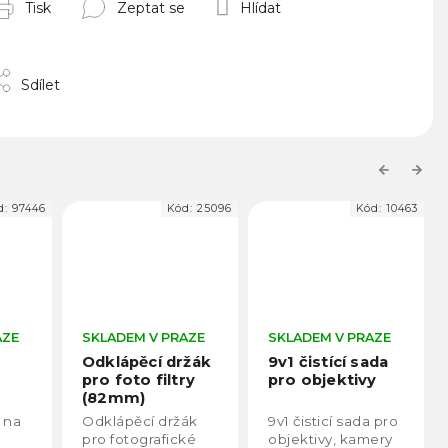
Tisk
Zeptat se
Hlídat
Sdílet
Previous
Next
d:
25096
Kód:
10463
Kód:
37107
AZE
SKLADEM V PRAZE
SKLADEM V PRAZE
žák
9v1 čistící sada
LENSBOT 14v1
ry
pro objektivy
multifunkční
čistící sada
ák
9v1 čisticí sada pro
LENSBOT 14v1
ké
objektivy, kamery
Čistící sada je