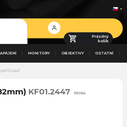
Přihlášení
Prázdný
košík
APÁJENÍ
MONITORY
OBJEKTIVY
OSTATNÍ
m)
KF01.2447
 (82mm)
KF01.2447
99064