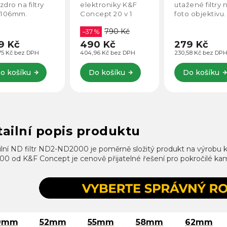
ktroniky K&F
utažené filtry na
filtry pro objek
cept 20 v 1
foto objektivu. K
s 82 mm před
dstavuje
zaseknutí filtru
závitem. Ideál
790 Kč
plexní řešení
 %
většinou dochází
pro rychlé
 každého, kdo
kvůli
odklopení ND,
0 Kč
279 Kč
990 Kč
chce o svá
mikročásticem,
či UV filtrů.
96 Kč bez DPH
230,58 Kč bez DPH
818,18 Kč bez DPH
zení lépe starat
písku, korozi.
utratit za to
o košíku
Do košíku
Do košíku
ant. V...
ailní popis produktu
ilní ND filtr ND2-ND2000 je poměrně složitý produkt na výrobu k
0 od K&F Concept je cenově přijatelné řešení pro pokročilé kam
9mm
52mm
55mm
58mm
62mm