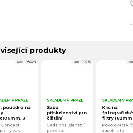
visející produkty
Kód:
99781
Kód:
97446
Kó
ADEM V PRAZE
SKLADEM V PRAZE
SKLADEM V PR
da
Klíč na
Odklápěcí dr
slušenství pro
fotografické
pro foto filt
tění
filtry (82mm
(82mm)
ktroniky K&F
86mm 95mm)
a příslušenství
Povolovací klíč na
Odklápěcí drž
cept 20v1
čištění
zaseknuté
pro fotografic