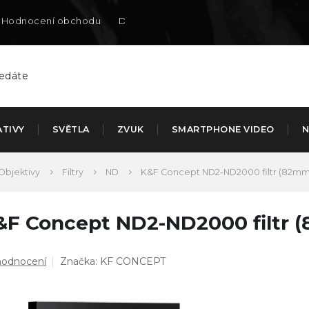
Hodnocení obchodu
Doručení na SK
ATIVY
SVĚTLA
ZVUK
SMARTPHONE VIDEO
N
Objektivy
Filtry
ND
K&F Concept ND2-ND2000 filtr (82m
&F Concept ND2-ND2000 filtr
ůměrné
hodnocení
Značka:
KF CONCEPT
dnocení
duktu