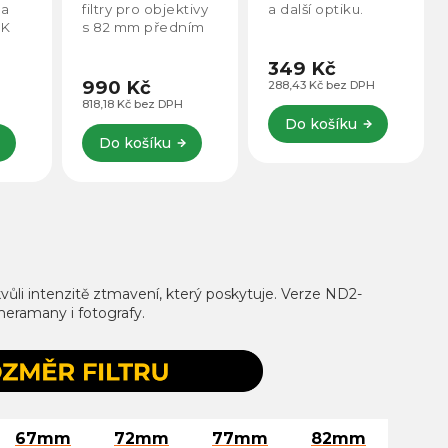
tivy
a další optiku.
univerzální řešení
ním
pro údržbu
ní
elektroniky.
Obsahuje
349 Kč
 CPL,
specializované
590 Kč
288,43 Kč bez DPH
nástroje pro čištění
487,60 Kč bez DPH
fotoaparátů,
Do košíku
klávesnic,
Do košíku
mobilních zařízení
a další techniky,...
vůli intenzitě ztmavení, který poskytuje. Verze ND2-
eramany i fotografy.
67mm
72mm
77mm
82mm