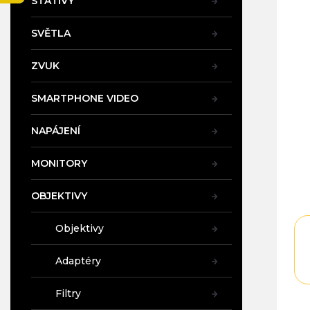
STATIVY
4,3
a
z
n
5
SVĚTLA
e
hvě
l
ZVUK
SMARTPHONE VIDEO
NAPÁJENÍ
MONITORY
OBJEKTIVY
Objektivy
Adaptéry
Filtry