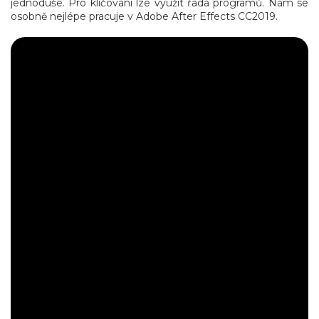
jednoduše. Pro klíčování lze využít řada programů. Nám se
osobně nejlépe pracuje v Adobe After Effects CC2019.