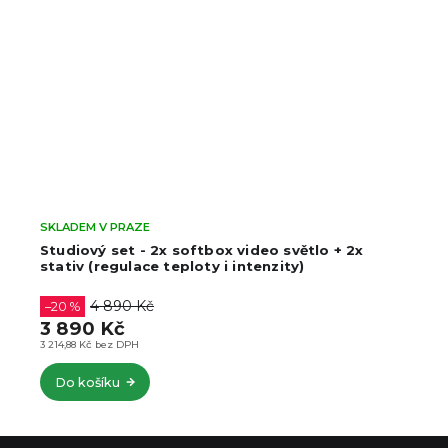
SKLADEM V PRAZE
Studiový set - 2x softbox video světlo + 2x
stativ (regulace teploty i intenzity)
4 890 Kč
–20 %
3 890 Kč
3 214,88 Kč bez DPH
Do košíku
Z