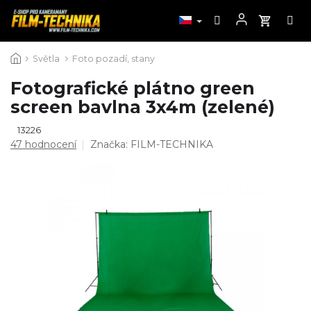
Přejít
Světla
Foto pozadí, stany
na
obsah
Fotografické plátno green
screen bavlna 3x4m (zelené)
13226
Průměrné
47 hodnocení
Značka:
FILM-TECHNIKA
hodnocení
produktu
je
4,7
z
5
hvězdiček.