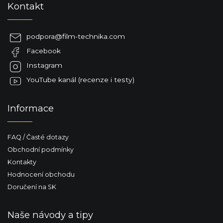
Kontakt
á
p
a
podpora
@
film-technika.com
t
Facebook
í
Instagram
YouTube kanál (recenze i testy)
Informace
FAQ / Časté dotazy
Obchodní podmínky
Kontakty
Hodnocení obchodu
Doručení na SK
Naše návody a tipy