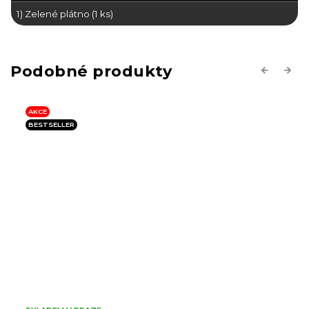
1) Zelené plátno (1 ks)
Previous
Next
AKCE
BESTSELLER