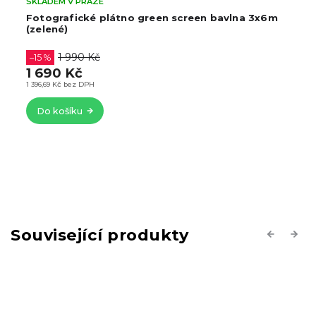
SKLADEM V PRAZE
Fotografické plátno green screen bavlna 3x6m
(zelené)
1 990 Kč
–15 %
1 690 Kč
1 396,69 Kč bez DPH
Do košíku
Související produkty
Previous
Next