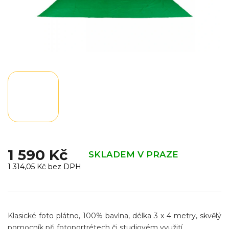
1 590 Kč
SKLADEM V PRAZE
1 314,05 Kč bez DPH
Měrná
cena:
Klasické foto plátno, 100% bavlna, délka 3 x 4 metry, skvělý
pomocník při fotoportrétech či studiovém využití.