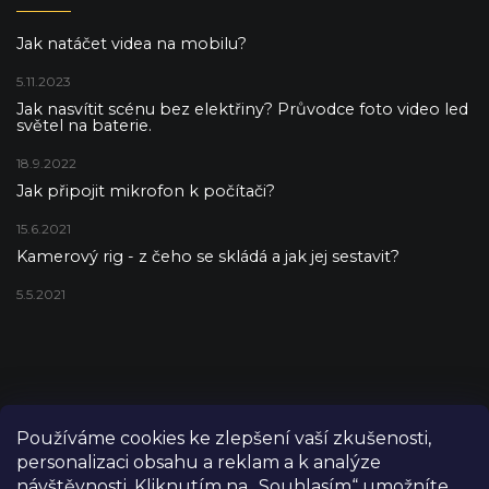
Jak natáčet videa na mobilu?
5.11.2023
Jak nasvítit scénu bez elektřiny? Průvodce foto video led
světel na baterie.
18.9.2022
Jak připojit mikrofon k počítači?
15.6.2021
Kamerový rig - z čeho se skládá a jak jej sestavit?
5.5.2021
Používáme cookies ke zlepšení vaší zkušenosti,
personalizaci obsahu a reklam a k analýze
návštěvnosti. Kliknutím na „Souhlasím“ umožníte