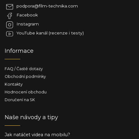
a
podpora
@
film-technika.com
t
Facebook
í
Instagram
YouTube kanál (recenze i testy)
Informace
FAQ / Časté dotazy
Obchodní podmínky
Kontakty
Hodnocení obchodu
Doručení na SK
Naše návody a tipy
Jak natáčet videa na mobilu?