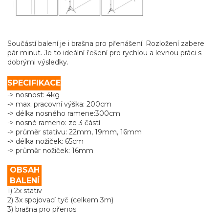
Součástí balení je i brašna pro přenášení. Rozložení zabere
pár minut. Je to ideální řešení pro rychlou a levnou práci s
dobrými výsledky.
SPECIFIKACE
-> nosnost: 4kg
-> max. pracovní výška: 200cm
-> délka nosného ramene:300cm
-> nosné rameno: ze 3 částí
-> průměr stativu: 22mm, 19mm, 16mm
-> délka nožiček: 65cm
-> průměr nožiček: 16mm
OBSAH
BALENÍ
1) 2x stativ
2) 3x spojovací tyč (celkem 3m)
3) brašna pro přenos