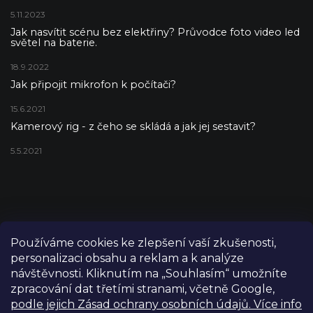
5.11.2023
Jak nasvítit scénu bez elektřiny? Průvodce foto video led
světel na baterie.
18.9.2022
Jak připojit mikrofon k počítači?
15.6.2021
Kamerový rig - z čeho se skládá a jak jej sestavit?
5.5.2021
Používáme cookies ke zlepšení vaší zkušenosti,
personalizaci obsahu a reklam a k analýze
návštěvnosti. Kliknutím na „Souhlasím“ umožníte
zpracování dat třetími stranami, včetně Google,
podle jejich Zásad ochrany osobních údajů. Více info