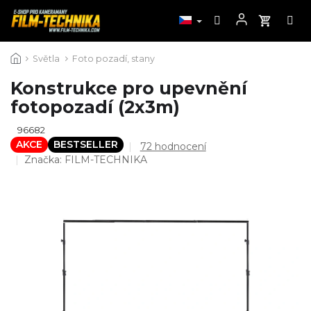
Přejít
Světla
Foto pozadí, stany
na
obsah
Konstrukce pro upevnění
fotopozadí (2x3m)
96682
AKCE
BESTSELLER
Průměrné
72 hodnocení
hodnocení
Značka:
FILM-TECHNIKA
produktu
je
4,4
z
5
hvězdiček.