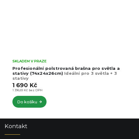
SKLADEM V PRAZE
Profesionální polstrovaná brašna pro světla a
stativy (74x24x26cm)
Ideální pro 3 světla + 3
stativy
1 690 Kč
1 396,69 Kč bez DPH
Do košíku
Z
Kontakt
á
p