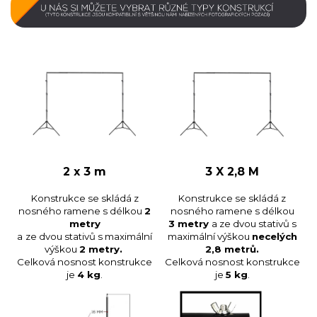
2 x 3 m
3 X 2,8 M
Konstrukce se skládá z
Konstrukce se skládá z
nosného ramene s délkou
2
nosného ramene s délkou
metry
3 metry
a ze dvou stativů s
a
ze dvou stativů s maximální
maximální výškou
necelých
výškou
2 metry.
2,8 metrů.
Celková nosnost konstrukce
Celková nosnost konstrukce
je
4 kg
.
je
5 kg
.