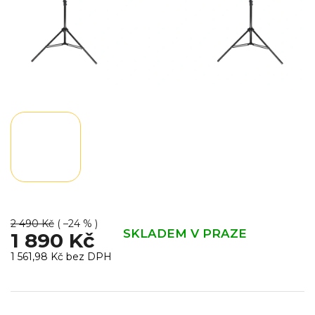
2 490 Kč
( –24 % )
SKLADEM V PRAZE
1 890 Kč
1 561,98 Kč bez DPH
Měrná
cena: