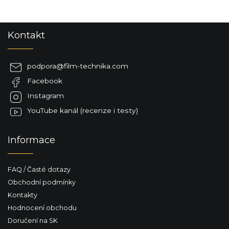
Z
Kontakt
á
p
a
podpora
@
film-technika.com
t
Facebook
í
Instagram
YouTube kanál (recenze i testy)
Informace
FAQ / Časté dotazy
Obchodní podmínky
Kontakty
Hodnocení obchodu
Doručení na SK