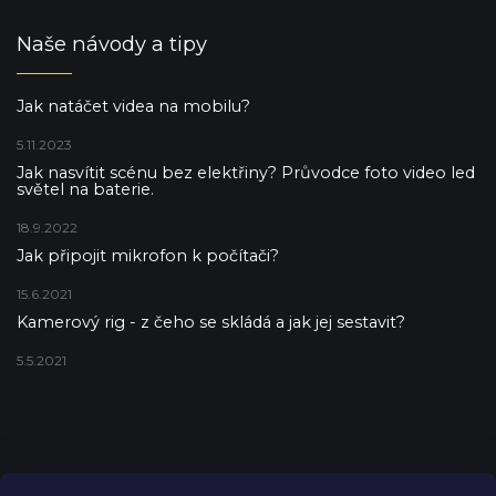
Naše návody a tipy
Jak natáčet videa na mobilu?
5.11.2023
Jak nasvítit scénu bez elektřiny? Průvodce foto video led
světel na baterie.
18.9.2022
Jak připojit mikrofon k počítači?
15.6.2021
Kamerový rig - z čeho se skládá a jak jej sestavit?
5.5.2021