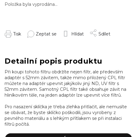
Položka byla vyprodána…
Tisk
Zeptat se
Hlídat
Sdílet
Detailní popis produktu
Při koupi tohoto filtru obdržíte nejen filtr, ale především
adaptér s 52mm závitem, takže mimo přiložený CPL filtr
můžete na adaptér upevnit jakýkoliv jiný ND, UV filtr s
52mm závitem. Samotný CPL filtr také obsahuje závit na
hliníkovém těle, na jeden adaptér lze upevnit více filtrů.
Pro nasazení sklíčka je třeba zlehka přitlačit, ale nemusíte
se obávat, že byste sklíčko poškodili, jsou vyrobeny z
pevného materiálu a s lehkým přítlakem se při instalaci
filtrů počítá.