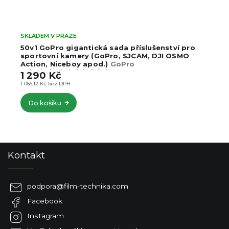
SKLADEM V PRAZE
50v1 GoPro gigantická sada příslušenství pro
sportovní kamery (GoPro, SJCAM, DJI OSMO
Action, Niceboy apod.)
GoPro
13/12/11/10/9/8/7/6/5/4/3
1 290 Kč
1 066,12 Kč bez DPH
Do košíku
Z
Kontakt
á
p
a
podpora
@
film-technika.com
t
Facebook
í
Instagram