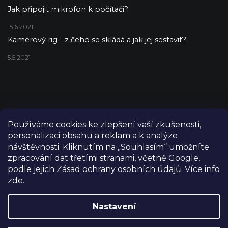
Jak připojit mikrofon k počítači?
15.6.2021
Kamerový rig - z čeho se skládá a jak jej sestavit?
5.5.2021
Používáme cookies ke zlepšení vaší zkušenosti,
personalizaci obsahu a reklam a k analýze
návštěvnosti. Kliknutím na „Souhlasím“ umožníte
zpracování dat třetími stranami, včetně Google,
podle jejich Zásad ochrany osobních údajů. Více info
zde.
Copyright 2026
FILM-TECHNIKA
. Všechna práva vyhrazena.
Upravit nastavení cookies
Nastavení
Grafický návrh vytvořil a nakódoval
Shoptetak.cz