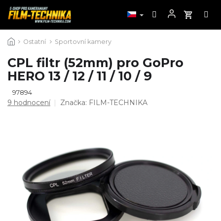
Přejít
Ostatní
Sportovní kamery
na
obsah
CPL filtr (52mm) pro GoPro
HERO 13 / 12 / 11 / 10 / 9
97894
Průměrné
9 hodnocení
Značka:
FILM-TECHNIKA
hodnocení
produktu
je
4,8
z
5
hvězdiček.