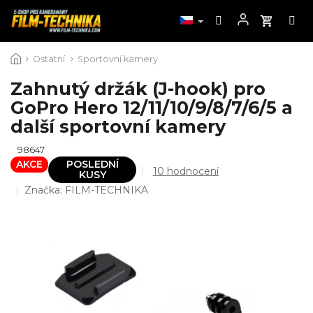
Přejít
Ostatní
Sportovní kamery
na
obsah
Zahnutý držák (J-hook) pro
GoPro Hero 12/11/10/9/8/7/6/5 a
další sportovní kamery
98647
AKCE
POSLEDNÍ
Průměrné
10 hodnocení
KUSY
hodnocení
Značka:
FILM-TECHNIKA
produktu
je
4,7
z
5
hvězdiček.