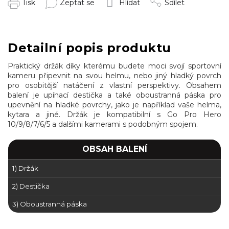
Tisk
Zeptat se
Hlídat
Sdílet
Detailní popis produktu
Praktický držák díky kterému budete moci svojí sportovní
kameru připevnit na svou helmu, nebo jiný hladký povrch
pro osobitější natáčení z vlastní perspektivy. Obsahem
balení je upínací destička a také oboustranná páska pro
upevnění na hladké povrchy, jako je například vaše helma,
kytara a jiné. Držák je kompatibilní s
Go Pro Hero
10/9/8/7/6/5 a dalšími kamerami s podobným spojem
.
OBSAH BALENÍ
1) Držák
2) Destička
3) Oboustranná páska