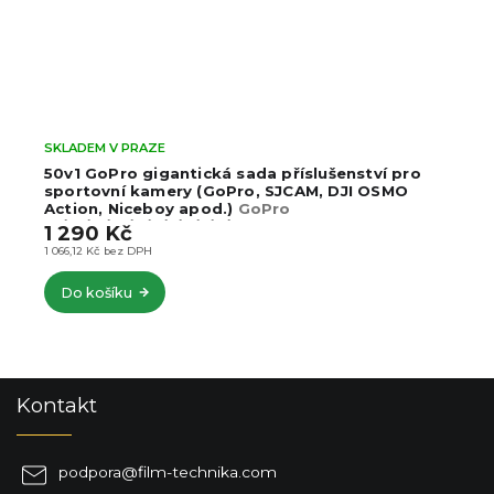
SKLADEM V PRAZE
50v1 GoPro gigantická sada příslušenství pro
sportovní kamery (GoPro, SJCAM, DJI OSMO
Action, Niceboy apod.)
GoPro
13/12/11/10/9/8/7/6/5/4/3
1 290 Kč
1 066,12 Kč bez DPH
Do košíku
Z
Kontakt
á
p
a
podpora
@
film-technika.com
t