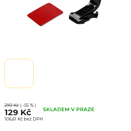
290 Kč
( –55 % )
SKLADEM V PRAZE
129 Kč
106,61 Kč bez DPH
Měrná