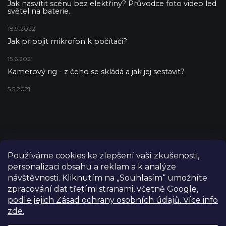
Jak nasvítit scénu bez elektřiny? Průvodce foto video led
světel na baterie.
18.9.2022
Jak připojit mikrofon k počítači?
15.6.2021
Kamerový rig - z čeho se skládá a jak jej sestavit?
5.5.2021
Používáme cookies ke zlepšení vaší zkušenosti,
personalizaci obsahu a reklam a k analýze
návštěvnosti. Kliknutím na „Souhlasím“ umožníte
zpracování dat třetími stranami, včetně Google,
podle jejich Zásad ochrany osobních údajů. Více info
zde.
Copyright 2026
FILM-TECHNIKA
. Všechna práva vyhrazena.