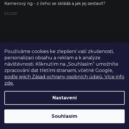
Kamerový rig - z čeho se skládá a jak jej sestavit?
5.5.2021
Používáme cookies ke zlepšení vaší zkušenosti,
personalizaci obsahu a reklam a k analýze
návštěvnosti. Kliknutím na „Souhlasím“ umožníte
zpracování dat třetími stranami, včetně Google,
podle jejich Zásad ochrany osobních údajů. Více info
zde.
Copyright 2026
FILM-TECHNIKA
. Všechna práva vyhrazena.
Upravit nastavení cookies
Nastavení
Grafický návrh vytvořil a nakódoval
Shoptetak.cz
Výdejní sklad Praha: PO–PÁ 8:00–16:00. Při objednání a
Souhlasím
Vytvořil Shoptet
úhradě lze zboží vyzvednout ještě tentýž den.