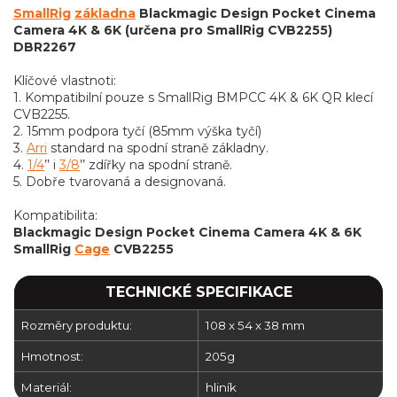
SmallRig
základna
Blackmagic Design Pocket Cinema
Camera 4K & 6K (určena pro SmallRig CVB2255)
DBR2267
Klíčové vlastnoti:
1. Kompatibilní pouze s SmallRig BMPCC 4K & 6K QR klecí
CVB2255.
2. 15mm podpora tyčí (85mm výška tyčí)
3.
Arri
standard na spodní straně základny.
4.
1/4
’’ i
3/8
’’ zdířky na spodní straně.
5. Dobře tvarovaná a designovaná.
Kompatibilita:
Blackmagic Design Pocket Cinema Camera 4K & 6K
SmallRig
Cage
CVB2255
TECHNICKÉ SPECIFIKACE
Rozměry produktu:
108 x 54 x 38 mm
Hmotnost:
205g
Materiál:
hliník