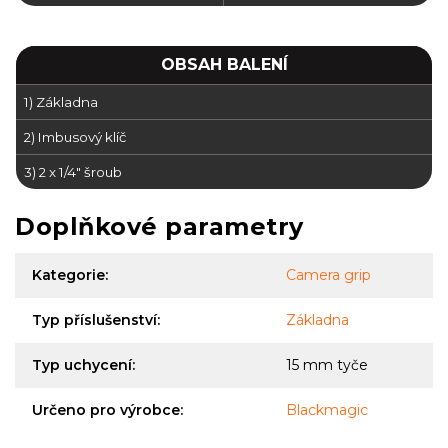
OBSAH BALENÍ
1) Základna
2) Imbusový klíč
3) 2 x 1/4" šroub
Doplňkové parametry
Kategorie
:
Camera grip
Typ příslušenství
:
Základna
Typ uchycení
:
15 mm tyče
Určeno pro výrobce
:
Blackmagic