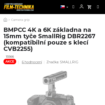
Přejít
Camera grip
na
obsah
BMPCC 4K a 6K základna na
15mm tyče SmallRig DBR2267
(kompatibilní pouze s klecí
CVB2255)
15566
AKCE
Průměrné
6 hodnocení
Značka:
SMALLRIG
hodnocení
produktu
je
5,0
z
5
hvězdiček.