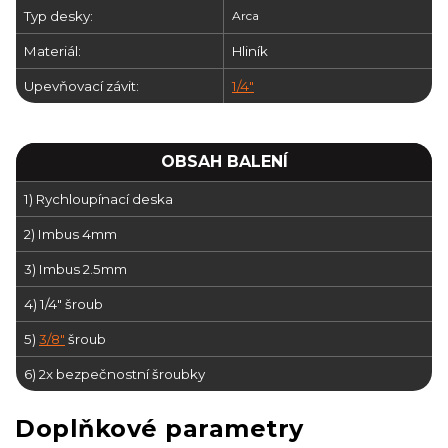
Typ desky:
Arca
Materiál:
Hliník
Upevňovací závit:
1/4"
OBSAH BALENÍ
1) Rychloupínací deska
2) Imbus 4mm
3) Imbus 2.5mm
4) 1/4" šroub
5)
3/8"
šroub
6) 2x bezpečnostní šroubky
Doplňkové parametry