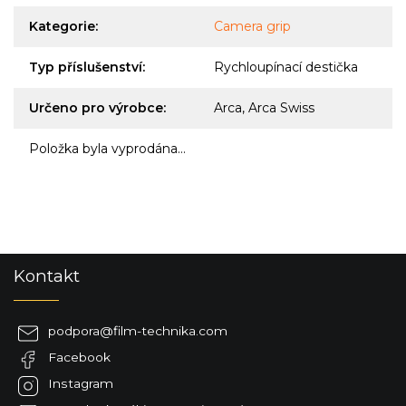
Kategorie
:
Camera grip
Typ příslušenství
:
Rychloupínací destička
Určeno pro výrobce
:
Arca, Arca Swiss
Položka byla vyprodána…
Z
Kontakt
á
p
a
podpora
@
film-technika.com
t
Facebook
í
Instagram