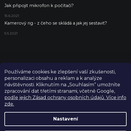
Jak připojit mikrofon k počítači?
15.6.2021
Kamerový rig - z čeho se skládá a jak jej sestavit?
5.5.2021
Používáme cookies ke zlepšení vaší zkušenosti,
personalizaci obsahu a reklam a k analýze
návštěvnosti. Kliknutím na „Souhlasím“ umožníte
zpracování dat třetími stranami, včetně Google,
podle jejich Zásad ochrany osobních údajů. Více info
zde.
Copyright 2026
FILM-TECHNIKA
. Všechna práva vyhrazena.
Upravit nastavení cookies
Nastavení
Grafický návrh vytvořil a nakódoval
Shoptetak.cz