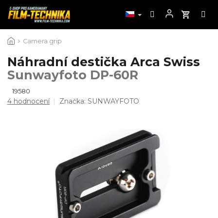
Přejít
Camera grip
na
obsah
Náhradní destička Arca Swiss
Sunwayfoto DP-60R
19580
Průměrné
4 hodnocení
Značka:
SUNWAYFOTO
hodnocení
produktu
je
5,0
z
5
hvězdiček.