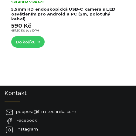
SKLADEM V PRAZE
5,5mm HD endoskopická USB-C kamera s LED
osvětlením pro Android a PC (2m, polotuhý
kabel)
590 Kč
487,60 Kč bez DPH
Do košíku
Z
Kontakt
á
p
a
podpora
@
film-technika.com
t
Facebook
í
Instagram