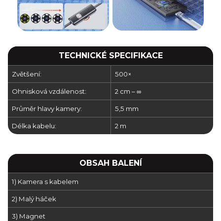
TECHNICKÉ SPECIFIKACE
Zvětšení:
500×
Ohnisková vzdálenost:
2 cm – ∞
Průměr hlavy kamery:
5,5 mm
Délka kabelu:
2 m
OBSAH BALENÍ
1) Kamera s kabelem
2) Malý háček
3) Magnet