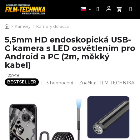
Přejít
Kamery
Kamery do auta
na
obsah
5,5mm HD endoskopická USB-
C kamera s LED osvětlením pro
Android a PC (2m, měkký
kabel)
25749
BESTSELLER
Průměrné
3 hodnocení
Značka:
FILM-TECHNIKA
hodnocení
produktu
je
5,0
z
5
hvězdiček.