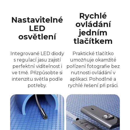
Rychlé
Nastavitelné
ovládání
LED
jedním
osvětlení
tlačítkem
Integrované LED diody
Praktické tlačítko
s regulací jasu zajistí
umožňuje okamžité
perfektní viditelnost i
pořízení fotografie bez
ve tmě. Přizpůsobte si
nutnosti ovládání v
intenzitu světla podle
aplikaci. Pohodlné a
potřeby.
rychlé řešení při práci.