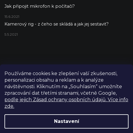
Jak připojit mikrofon k počítači?
15.6.2021
Kamerový rig - z čeho se skládá a jak jej sestavit?
5.5.2021
Používáme cookies ke zlepšení vaší zkušenosti,
personalizaci obsahu a reklam a k analýze
návštěvnosti. Kliknutím na „Souhlasím“ umožníte
zpracování dat třetími stranami, včetně Google,
podle jejich Zásad ochrany osobních údajů. Více info
zde.
Copyright 2026
FILM-TECHNIKA
. Všechna práva vyhrazena.
Upravit nastavení cookies
Nastavení
Grafický návrh vytvořil a nakódoval
Shoptetak.cz