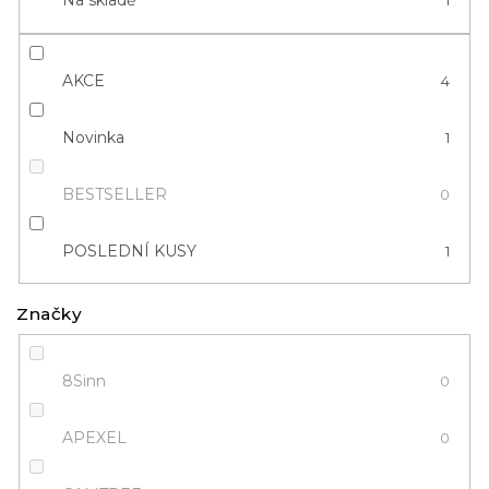
Na skladě
1
k
t
ů
AKCE
4
Novinka
1
BESTSELLER
0
POSLEDNÍ KUSY
1
Značky
8Sinn
0
APEXEL
0