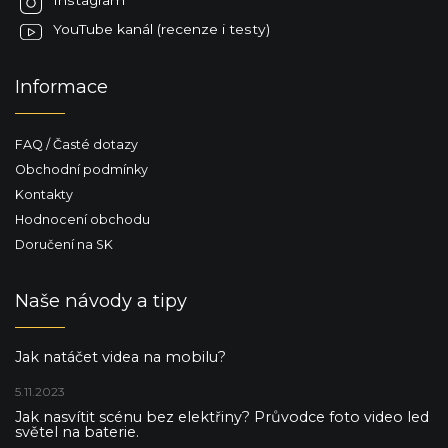
Instagram
y
YouTube kanál (recenze i testy)
v
ý
p
Informace
i
s
u
FAQ / Časté dotazy
Obchodní podmínky
Kontakty
Hodnocení obchodu
Doručení na SK
Naše návody a tipy
Jak natáčet videa na mobilu?
5.11.2023
Jak nasvítit scénu bez elektřiny? Průvodce foto video led
světel na baterie.