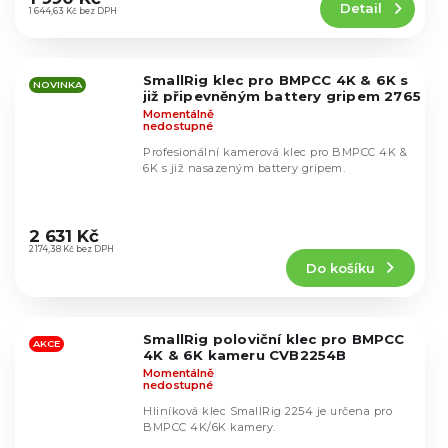
Detail
je
1 644,63 Kč bez DPH
5,0
z
5
SmallRig klec pro BMPCC 4K & 6K s
hvězdiček.
NOVINKA
již připevněným battery gripem 2765
Momentálně
nedostupné
Profesionální kamerová klec pro BMPCC 4K &
6K s již nasazeným battery gripem.
Průměrné
hodnocení
2 631 Kč
produktu
2 174,38 Kč bez DPH
Do košíku
je
4,9
z
5
SmallRig poloviční klec pro BMPCC
hvězdiček.
AKCE
4K & 6K kameru CVB2254B
Momentálně
nedostupné
Hliníková klec SmallRig 2254 je určena pro
BMPCC 4K/6K kamery.