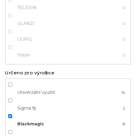
TELESIN
0
ULANZI
0
UURIG
0
Yololiv
0
Určeno pro výrobce
Univerzální využití
14
Sigma fp
2
Blackmagic
8