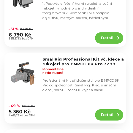
s
1. Poskytuje řešení horní rukojeti a boční
rukojeti, vhodné pro individuální
p
fotografování.2. Kompatibilní s podporou
r
objektivu, matným boxem, následným
Průměrné
zaostřováním a dalším...
o
hodnocení
–31 %
d
9 887 Kč
produktu
6 790 Kč
u
Detail
je
5 611,57 Kč bez DPH
k
4,7
t
z
5
ů
SmallRig Professional Kit vč. klece a
hvězdiček.
rukojeti pro BMPCC 6K Pro 3299
Momentálně
nedostupné
Profesionální kit příslušenství pro BMPCC 6K
Pro od společnosti SmallRig. Klec, sluneční
clona, horní + boční rukojeť a další!
Průměrné
hodnocení
–49 %
10 530 Kč
produktu
5 360 Kč
Detail
je
4 429,75 Kč bez DPH
5,0
z
5