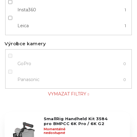
Insta360
1
Leica
1
Výrobce kamery
GoPro
0
Panasonic
0
VYMAZAT FILTRY
V
SmallRig Handheld Kit 3584
ý
pro BMPCC 6K Pro / 6K G2
p
Momentálně
nedostupné
i