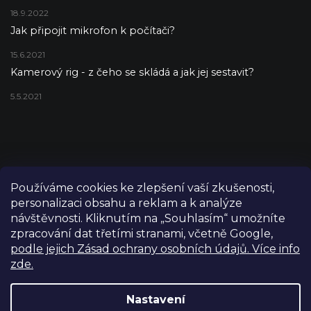
18.9.2022
Jak připojit mikrofon k počítači?
15.6.2021
Kamerový rig - z čeho se skládá a jak jej sestavit?
5.5.2021
Používáme cookies ke zlepšení vaší zkušenosti,
personalizaci obsahu a reklam a k analýze
návštěvnosti. Kliknutím na „Souhlasím“ umožníte
zpracování dat třetími stranami, včetně Google,
podle jejich Zásad ochrany osobních údajů. Více info
zde.
Copyright 2026
FILM-TECHNIKA
. Všechna práva vyhrazena.
Upravit nastavení cookies
Nastavení
Grafický návrh vytvořil a nakódoval
Shoptetak.cz