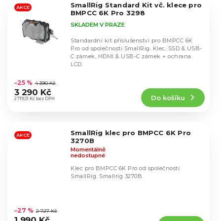
SmallRig Standard Kit vč. klece pro
hvězdiček.
AKCE
BMPCC 6K Pro 3298
SKLADEM V PRAZE
Standardní kit příslušenství pro BMPCC 6K
Pro od společnosti SmallRig. Klec, SSD & USB-
C zámek, HDMI & USB-C zámek + ochrana
LCD.
Průměrné
hodnocení
–25 %
4 390 Kč
produktu
3 290 Kč
Do košíku
je
2 719,01 Kč bez DPH
5,0
z
5
SmallRig klec pro BMPCC 6K Pro
hvězdiček.
AKCE
3270B
Momentálně
nedostupné
Klec pro BMPCC 6K Pro od společnosti
SmallRig. Smallrig 3270B.
Průměrné
hodnocení
–27 %
2 727 Kč
produktu
1 990 Kč