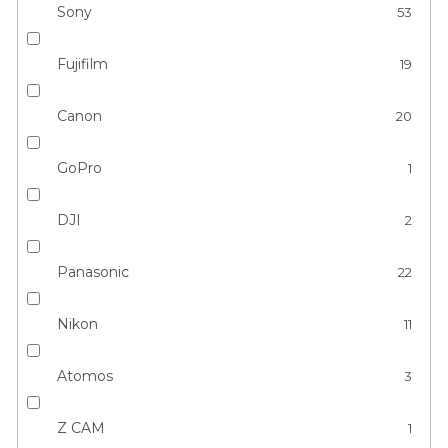
Sony
53
Fujifilm
19
Canon
20
GoPro
1
DJI
2
Panasonic
22
Nikon
11
Atomos
3
Z CAM
1