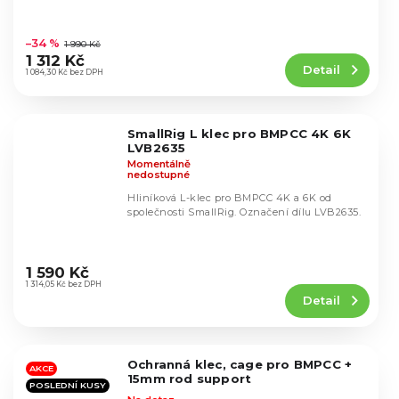
Průměrné
hodnocení
–34 %
1 990 Kč
produktu
1 312 Kč
Detail
je
1 084,30 Kč bez DPH
4,8
z
5
SmallRig L klec pro BMPCC 4K 6K
hvězdiček.
LVB2635
Momentálně
nedostupné
Hliníková L-klec pro BMPCC 4K a 6K od
společnosti SmallRig. Označení dílu LVB2635.
Průměrné
hodnocení
1 590 Kč
produktu
1 314,05 Kč bez DPH
Detail
je
5,0
z
5
Ochranná klec, cage pro BMPCC +
hvězdiček.
AKCE
15mm rod support
POSLEDNÍ KUSY