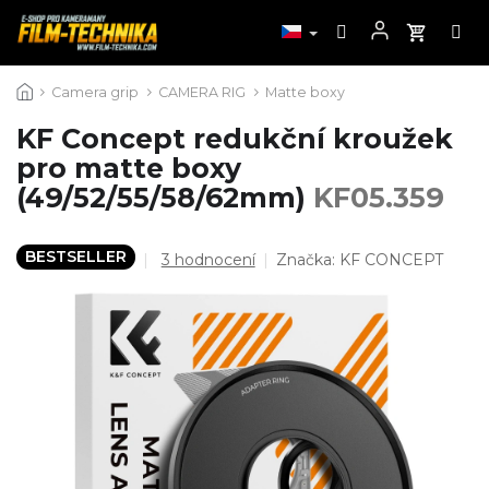
Přejít
Camera grip
CAMERA RIG
Matte boxy
na
obsah
KF Concept redukční kroužek
pro matte boxy
(49/52/55/58/62mm)
KF05.359
BESTSELLER
Průměrné
3 hodnocení
Značka:
KF CONCEPT
hodnocení
produktu
je
5,0
z
5
hvězdiček.