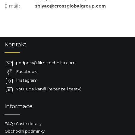
E-mail
:
shiyao@crossglobalgroup.com
Z
Kontakt
á
p
a
podpora
@
film-technika.com
t
Facebook
í
Instagram
YouTube kanál (recenze i testy)
Informace
FAQ / Časté dotazy
Obchodní podmínky