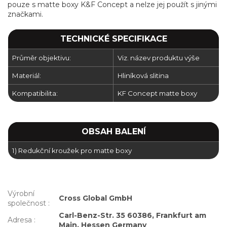
pouze s matte boxy K&F Concept a nelze jej použít s jinými
značkami.
TECHNICKÉ SPECIFIKACE
Průměr objektivu:
Viz. název produktu výše
Materiál:
Hliníková slitina
Kompatibilita:
KF Concept matte boxy
OBSAH BALENÍ
1) Redukční kroužek pro matte boxy
Výrobní
Cross Global GmbH
společnost
:
Carl-Benz-Str. 35 60386, Frankfurt am
Adresa
:
Main, Hessen Germany