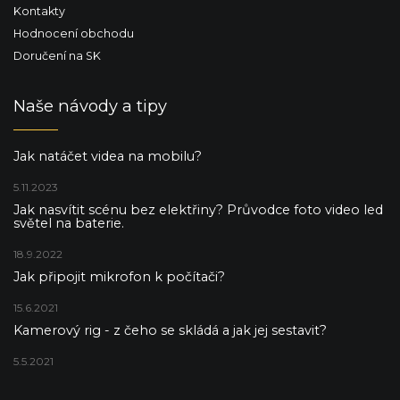
Kontakty
Hodnocení obchodu
Doručení na SK
Naše návody a tipy
Jak natáčet videa na mobilu?
5.11.2023
Jak nasvítit scénu bez elektřiny? Průvodce foto video led
světel na baterie.
18.9.2022
Jak připojit mikrofon k počítači?
15.6.2021
Kamerový rig - z čeho se skládá a jak jej sestavit?
5.5.2021