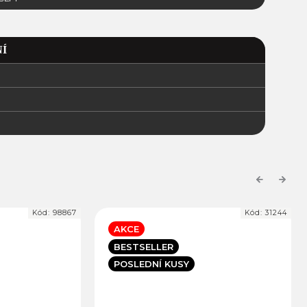
Í
Previous
Next
Kód:
98867
Kód:
31244
AKCE
BESTSELLER
POSLEDNÍ KUSY