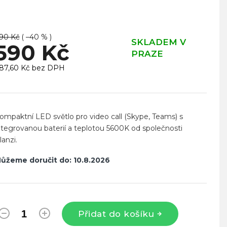
90 Kč
( –40 % )
SKLADEM V
590 Kč
PRAZE
87,60 Kč bez DPH
ěrná
ena:
ompaktní LED světlo pro video call (Skype, Teams) s
ntegrovanou baterií a teplotou 5600K od společnosti
lanzi.
ůžeme doručit do:
10.8.2026
Přidat do košíku