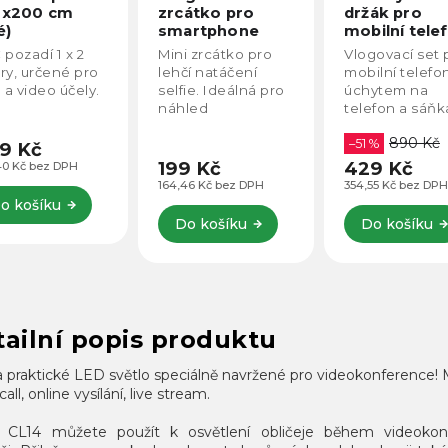
0x200 cm
zrcátko pro
držák pro
é)
smartphone
mobilní tele
pozadí 1 x 2
Mini zrcátko pro
Vlogovací set 
ry, určené pro
lehčí natáčení
mobilní telefo
 a video účely.
selfie. Ideálná pro
úchytem na
náhled
telefon a sáň
natáčeného
"cold shoe". Id
890 Kč
obrazu pro
pro uchycení
–51 %
9 Kč
všechny pokročilé
dalšího
199 Kč
429 Kč
40 Kč bez DPH
vlogery, kteří
příslušenství j
164,46 Kč bez DPH
354,55 Kč bez DPH
používají zadní
je světlo, či
o košíku
kameru kvůli vyšší
mikrofon.
Do košíku
Do košíku
kvalitě obrazu.
ailní popis produktu
 praktické LED světlo speciálně navržené pro videokonference! M
call, online vysílání, live stream.
 CL14 můžete použít k osvětlení obličeje během videokonf