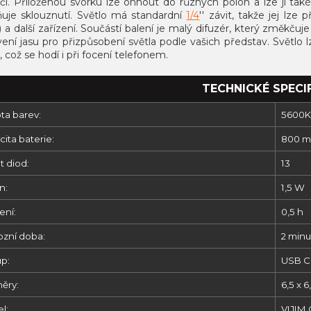
či.
Přiloženou svorku lze ohnout do různých poloh a lze ji také 
uje sklouznutí.
Světlo má standardní
1/4
'' závit, takže jej lze
) a další zařízení.
Součástí balení je malý difuzér, který změkčuje 
ení jasu pro přizpůsobení světla podle vašich představ.
Světlo l
i, což se hodí i při focení telefonem.
TECHNICKÉ SPECI
ta barev:
5600K
ita baterie:
800 
t diod:
13
n:
1,5 W
ení:
0,5 h
ozní doba:
2 minu
up:
USB C
ěry:
6,5 x 6
l:
VIJIM 