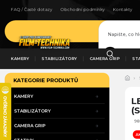
Přejít
na
FAQ / Časté dotazy
Obchodní podmínky
Kontakty
obsah
HLEDAT
KAMERY
STABILIZÁTORY
CAMERA GRIP
ST
P
Přeskočit
KATEGORIE PRODUKTŮ
kategorie
o
s
t
KAMERY
L
r
(
a
STABILIZÁTORY
n
98
n
CAMERA GRIP
í
A
p