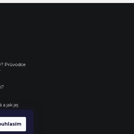
ny? Průvodce
.
i?
a jak jej
ouhlasím