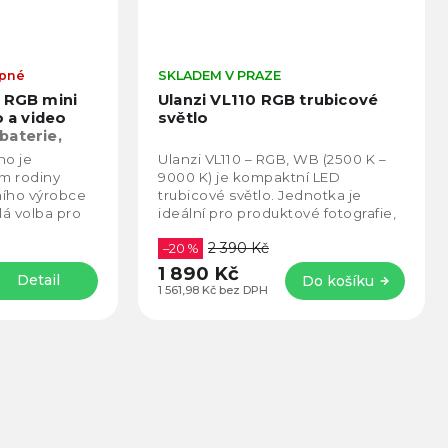
upné
SKLADEM V PRAZE
 RGB mini
Ulanzi VL110 RGB trubicové
o a video
světlo
baterie,
no je
Ulanzi VL110 – RGB, WB (2500 K –
m rodiny
9000 K) je kompaktní LED
ního výrobce
trubicové světlo. Jednotka je
lá volba pro
ideální pro produktové fotografie,
ní fotografii,
portréty, vlogy, hudební videa, živá
2 390 Kč
vysílání a...
–20 %
1 890 Kč
Detail
Do košíku
1 561,98 Kč bez DPH