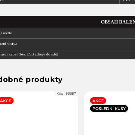
OBSAH BALEN
D světlo
uzní vrstva
íjecí kabel (bez USB zdroje do sítě)
Kód:
98897
AKCE
AKCE
POSLEDNÍ KUSY