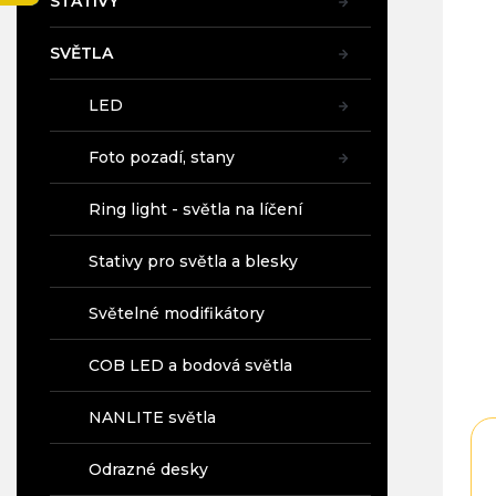
STATIVY
a
n
SVĚTLA
e
l
LED
Foto pozadí, stany
Ring light - světla na líčení
Stativy pro světla a blesky
Světelné modifikátory
COB LED a bodová světla
NANLITE světla
Odrazné desky