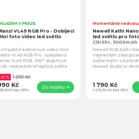
SKLADEM V PRAZE
Momentálně nedost
Ulanzi VL49 RGB Pro - Dobíjecí
Newell Kathi Nano
ini foto video led světlo
led světlo pro fot
CRI95+, 3000mAh 
výdrž až 15h
ompaktní kamerové video mini
Newell RGB Kathi Na
větlo VL49 RGB Pro. Vylepšená
nejmenším zástupce
erze VL49 RGB, 360° stupňové
světel Kathi od před
GB, nastavitelná teplota světla
Newell. Bude to skvě
500K-9000K, 20 druhů světelných
produktovou a portrét
1 290 Kč
fektů. Integrovaná...
–23 %
stejně jako pro...
990 Kč
1 790 Kč
Do košíku
18,18 Kč bez DPH
1 479,34 Kč bez DPH