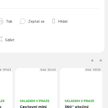
Tisk
Zeptat se
Hlídat
Sdílet
Previous
Next
d:
97423
Kód:
32445
Kód:
19250
AZE
SKLADEM V PRAZE
SKLADEM V PRAZE
o
Cestovní mini
360° otočný