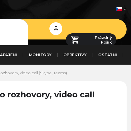
Přihlášení
Prázdný
košík
APÁJENÍ
MONITORY
OBJEKTIVY
OSTATNÍ
ozhovory, video call (Skype, Teams)
 rozhovory, video call