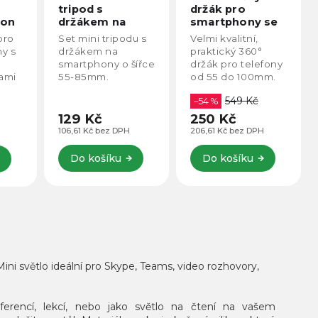
tripod s
držák pro
fon
držákem na
smartphony se
telefon
sáňkami
pro
Set mini tripodu s
Velmi kvalitní,
ny s
držákem na
praktický 360°
smartphony o šířce
držák pro telefony
kami
55-85mm.
od 55 do 100mm.
eální
549 Kč
–54 %
129 Kč
250 Kč
ako
106,61 Kč bez DPH
206,61 Kč bez DPH
Do košíku
Do košíku
ini světlo ideální pro Skype, Teams, video rozhovory,
erencí, lekcí, nebo jako světlo na čtení na vašem