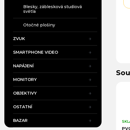
Blesky, záblesková studiová
světla
Otočné plošiny
ZVUK
SMARTPHONE VIDEO
NAPÁJENÍ
Sou
MONITORY
30
Kód:
22701
Kód:
98801
OBJEKTIVY
OSTATNÍ
BAZAR
SKLADEM (PRAHA)
SKLADEM V PRAZE
SKL
Kulová hlava pro
Polohovatelné
PVC