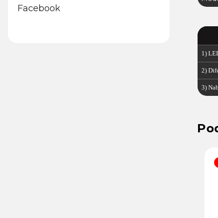
Facebook
1) LE
2) Dif
3) Nab
Kód:
15713
Kód:
30971
AKCE
BESTSELLER