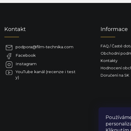
Z
á
p
a
Kontakt
Informace
t
í
FAQ / Časté dot
podpora
@
film-technika.com
Obchodní podm
Facebook
Kontakty
Instagram
Hodnocení obc
YouTube kanál (recenze i test
Doručení na SK
y)
Používáme 
personaliz
Kliknutím 