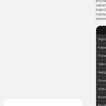
počíta
zabraň
balení
nastav
bateri
Teplo
Kapac
Poče
Výko
Nabíj
Prov
Výst
Rozm
Mode