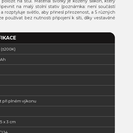
položit na stůl.
Materiál svorky je kožený silikon, který
 připevnit na malý stolní stativ (poznámka: není součástí
a rozptyluje světlo, aby přinesl přirozenost, a 5 různých
ze používat bez nutnosti připojení k síti, díky vestavěné
FIKACE
 (±200K)
mAh
t při plném výkonu
,5 x 3 cm
CL14