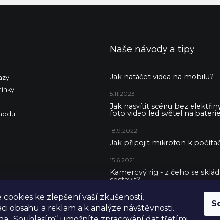
Naše návody a tipy
Jak natáčet videa na mobilu?
azy
ínky
5.11.2023
Jak nasvítit scénu bez elektři
foto video led světel na baterie
hodu
18.9.2022
Jak připojit mikrofon k počítač
15.6.2021
Kamerový rig - z čeho se skládá 
sestavit?
cookies ke zlepšení vaší zkušenosti,
5.5.2021
S
aci obsahu a reklam a k analýze návštěvnosti.
na „Souhlasím“ umožníte zpracování dat třetími