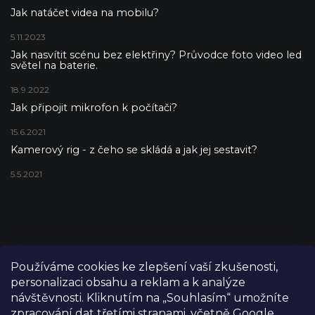
Jak natáčet videa na mobilu?
5.11.2023
Jak nasvítit scénu bez elektřiny? Průvodce foto video led
světel na baterie.
18.9.2022
Jak připojit mikrofon k počítači?
15.6.2021
Kamerový rig - z čeho se skládá a jak jej sestavit?
5.5.2021
Používáme cookies ke zlepšení vaší zkušenosti,
personalizaci obsahu a reklam a k analýze
návštěvnosti. Kliknutím na „Souhlasím“ umožníte
zpracování dat třetími stranami, včetně Google,