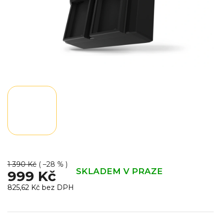
1 390 Kč
( –28 % )
SKLADEM V PRAZE
999 Kč
825,62 Kč bez DPH
Měrná
cena: