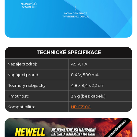
TECHNICKÉ SPECIFIKACE
Napájecí zdroj:
A5 V, 1 A
Napájecí proud:
8,4 V, 500 mA
Rozměry nabíječky:
4,8 x 8,4 x 2,2 cm
Hmotnost:
34 g (bez kabelu)
Kompatibilita:
NP-FZ100