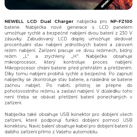
NEWELL LCD Dual Charger
nabíječka pro
NP-FZ100
baterie. Nabíječka nové generace s LCD panelem
umožňuje rychlé a bezpečné nabíjení dvou baterií z 230 V
zásuvky. Zabudovaný LCD displej umožňuje sledovat
procentuální stav nabíjení jednotlivých baterií a zároveň
režim nabíjení. Zařízení pracuje ve dvou režimech, běžný
režim „L” a zrychlený „H”. Nabíječka obsahuje
mikroprocesor, který kontroluje proces nabíjení.
Mikroprocesor chrání baterie před přehřátím a přetížením.
Díky tomu nabíjení probíhá rychlé a bezpečně. Po zapnutí
nabíječky se zkontroluje stav baterie, a následně se baterie
začnou nabíjet. Po nabití, přístroj se přepne do
pohotovostního režimu a zastaví nabíjení. V důsledku toho
není třeba se obávat přetížení baterií ponechaných v
zařízení.
Nabíječka také obsahuje USB konektor pro dobíjení všech
zařízení, které podporují funkci dobíjení pomocí USB
konektoru. Navíc balení obsahuje kabel pro dobíjení baterií či
dalšího zařízení přímo z Vašeho automobilu.