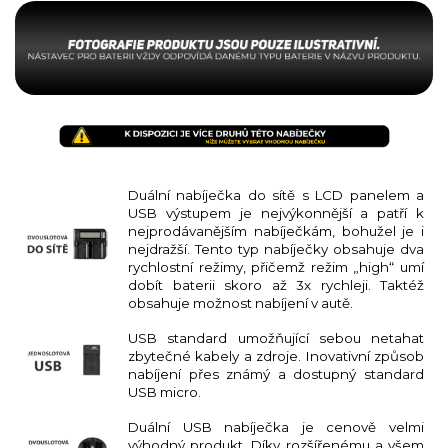
Duální nabíječka do sítě s LCD panelem a
USB výstupem je nejvýkonnější a patří k
nejprodávanějším nabíječkám, bohužel je i
nejdražší. Tento typ nabíječky obsahuje dva
rychlostní režimy, přičemž režim „high“ umí
dobít baterii skoro až 3x rychleji. Taktéž
obsahuje možnost nabíjení v autě.
USB standard umožňující sebou netahat
zbytečné kabely a zdroje. Inovativní způsob
nabíjení přes známý a dostupný standard
USB micro.
Duální USB nabíječka je cenově velmi
výhodný produkt. Díky rozšířenému a všem