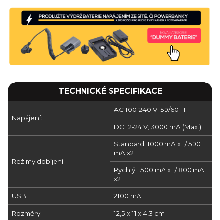
TECHNICKÉ SPECIFIKACE
AC 100-240 V; 50/60 H
Napájení:
DC 12-24 V; 3000 mA (Max.)
Standard: 1000 mA x1 / 500
mA x2
Režimy dobíjení:
Rychlý: 1500 mA x1 / 800 mA
x2
USB:
2100 mA
Rozměry:
12,5 x 11 x 4,3 cm