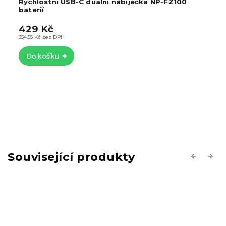
USB-DC nabíječka NP-FZ100 baterií pro Sony
419 Kč
–16 %
349 Kč
288,43 Kč bez DPH
Do košíku
Související produkty
Previous
Next