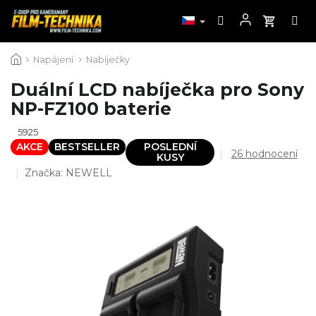
Přejít
Napájení
Nabíječky
na
obsah
Duální LCD nabíječka pro Sony
NP-FZ100 baterie
5925
AKCE
BESTSELLER
POSLEDNÍ
Průměrné
26 hodnocení
KUSY
hodnocení
Značka:
NEWELL
produktu
je
4,5
z
5
hvězdiček.