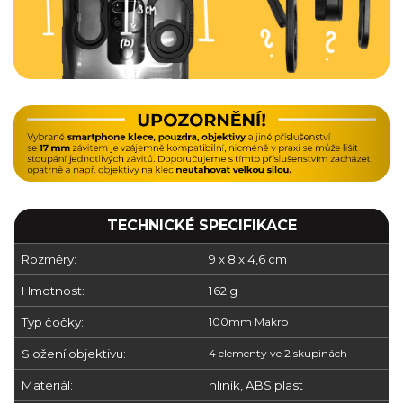
TECHNICKÉ SPECIFIKACE
Rozměry:
9 x 8 x 4,6 cm
Hmotnost:
162 g
Typ čočky:
100mm Makro
Složení objektivu:
4 elementy ve 2 skupinách
Materiál:
hliník, ABS plast