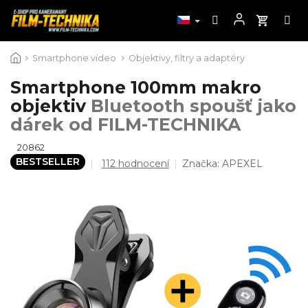
Přejít
Smartphone video
Objektivy, filtry a adaptéry
na
obsah
Smartphone 100mm makro
objektiv
Bluetooth spoušť jako
dárek od FILM-TECHNIKA
20862
BESTSELLER
Průměrné
112 hodnocení
Značka:
APEXEL
hodnocení
produktu
je
4,4
z
5
hvězdiček.