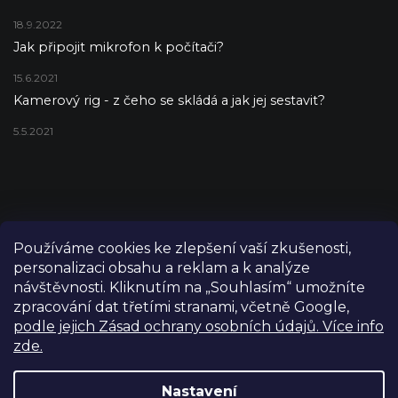
18.9.2022
Jak připojit mikrofon k počítači?
15.6.2021
Kamerový rig - z čeho se skládá a jak jej sestavit?
5.5.2021
Používáme cookies ke zlepšení vaší zkušenosti,
personalizaci obsahu a reklam a k analýze
návštěvnosti. Kliknutím na „Souhlasím“ umožníte
zpracování dat třetími stranami, včetně Google,
podle jejich Zásad ochrany osobních údajů. Více info
zde.
Copyright 2026
FILM-TECHNIKA
. Všechna práva vyhrazena.
Upravit nastavení cookies
Nastavení