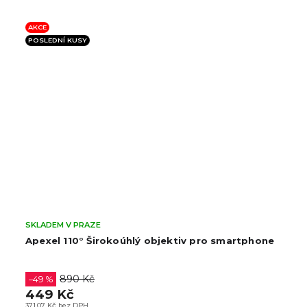
AKCE
POSLEDNÍ KUSY
SKLADEM V PRAZE
Apexel 110° Širokoúhlý objektiv pro smartphone
890 Kč
–49 %
449 Kč
371,07 Kč bez DPH