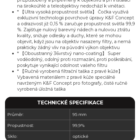
přizpůsobený a připevněný k objektivu a při instalaci
na širokoúhlé a teleobjektivy nedochází k vinětaci.
* 【Ultra vysoká propustnost světla】 Čočka využívá
exkluzivní technologii povrchové úpravy K&F Concept
a odrazivost již 0,15 % zaručuje propustnost světla 99,9
%.
Zajišťuje nulový barevný nádech a nulovou ztrátu
kvality, snižuje odlesky a duchy, které se mohou
objevit, když jsou na objektiv nasazeny filtry, a nemá
prakticky žádný vliv na původní výkon objektivu
* 【Oboustranný 36vrstvý nano-coating】 Super
voděodolný, odolný proti rozmazání, proti poškrábání,
poskytuje vynikající odolnost vašeho filtru
* 【Ručně vyrobená filtrační taška z pravé kůže】
Vybavená materiálem z pravé kůže speciálně
navrženým K&F Concept pro fotografy, čistě ručně
vyrobená úložná taška
TECHNICKÉ SPECIFIKACE
Průměr:
95 mm
Propustnost:
99,9%
Sklo:
optické