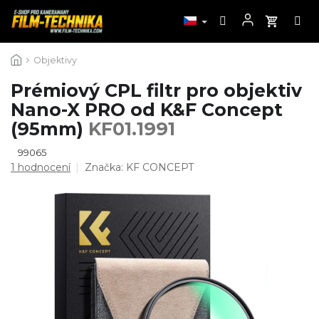
Přejít
Objektivy
na
obsah
Prémiový CPL filtr pro objektiv
Nano-X PRO od K&F Concept
(95mm)
KF01.1991
99065
Průměrné
1 hodnocení
Značka:
KF CONCEPT
hodnocení
produktu
je
5,0
z
5
hvězdiček.