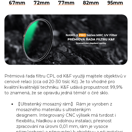
67mm
72mm
77mm
82mm
95mm
Prémiová řada filtru CPL od K&F využíji majitele objektivů v
cenové relaci (cca od 20-30 tisíc Kč). Je to vhodné pro
kvalitní kvalitnější techniku. K&F udává propustnost 99,9%
to znamená, že se opravdu jedná téměř o čiré sklo.
【Ultratenký mosazný rám】 Rám je vyroben z
mosazného materiálu s ultratenkým
designem.
Integrovaný CNC výlisek má tvrdost i
flexibilitu, hladkou a odolnou instalaci, přesnost
zpracování na úrovni 0,01 mm, rám je vysoce