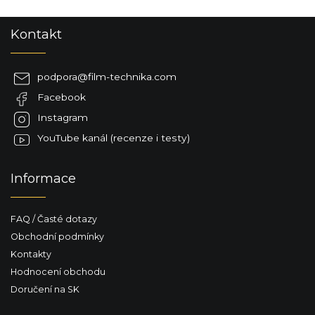
Z
Kontakt
á
p
a
podpora
@
film-technika.com
t
Facebook
í
Instagram
YouTube kanál (recenze i testy)
Informace
FAQ / Časté dotazy
Obchodní podmínky
Kontakty
Hodnocení obchodu
Doručení na SK