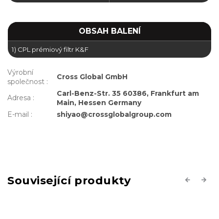
OBSAH BALENÍ
1) CPL prémiový filtr K&F
Výrobní
Cross Global GmbH
společnost
:
Carl-Benz-Str. 35 60386, Frankfurt am
Adresa
:
Main, Hessen Germany
E-mail
:
shiyao@crossglobalgroup.com
Související produkty
Previous
Next