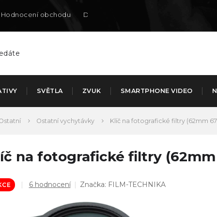
Hodnocení obchodu
Doručení na SK
ATIVY
SVĚTLA
ZVUK
SMARTPHONE VIDEO
N
Ostatní
Ostatní vychytávky
Klíč na fotografické filtry (62m
líč na fotografické filtry (
Průměrné
6 hodnocení
Značka:
FILM-TECHNIKA
KCE
hodnocení
produktu
je