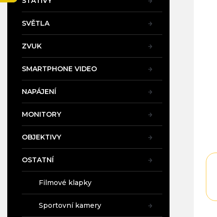
STATIVY
a
n
SVĚTLA
e
l
ZVUK
SMARTPHONE VIDEO
NAPÁJENÍ
MONITORY
OBJEKTIVY
OSTATNÍ
Filmové klapky
Sportovní kamery