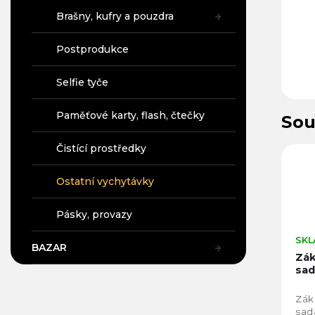
Brašny, kufry a pouzdra
Postprodukce
Selfie tyče
Paměťové karty, flash, čtečky
Sou
Čistící prostředky
Ostatní vychytávky
Pásky, provazy
SKL
BAZAR
Zák
sad
Zákl
sad