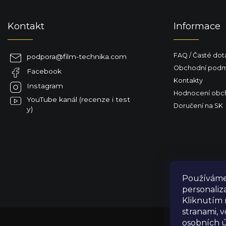
p
a
Kontakt
Informace
t
í
FAQ / Časté dot
podpora
@
film-technika.com
Obchodní podm
Facebook
Kontakty
Instagram
Hodnocení obc
YouTube kanál (recenze i test
Doručení na SK
y)
Používáme 
personaliz
Kliknutím 
stranami, 
osobních ú