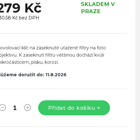
279 Kč
SKLADEM V
PRAZE
30,58 Kč bez DPH
ěrná
ena:
ovolovací klíč na zaseknuté utažené filtry na foto
bjektivu. K zaseknutí filtru většinou dochází kvůli
ikročásticem, písku, korozi.
ůžeme doručit do:
11.8.2026
Přidat do košíku