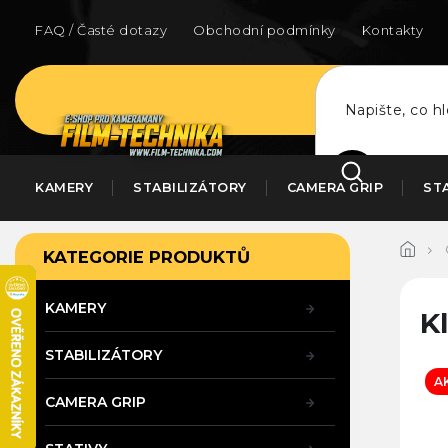
Přejít
na
FAQ / Časté dotazy
Obchodní podmínky
Kontakty
obsah
HLEDAT
KAMERY
STABILIZÁTORY
CAMERA GRIP
ST
P
Přeskočit
KATEGORIE PRODUKTŮ
kategorie
o
s
t
KAMERY
K
r
a
STABILIZÁTORY
n
A
n
CAMERA GRIP
í
p