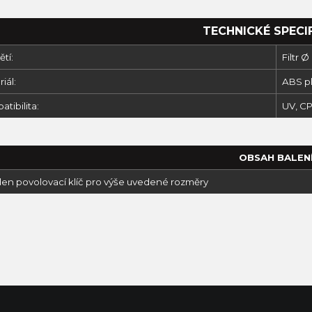
TECHNICKÉ SPECI
tí:
Filtr
iál:
ABS pl
tibilita:
UV, CP
OBSAH BALEN
en povolovací klíč pro výše uvedené rozměry