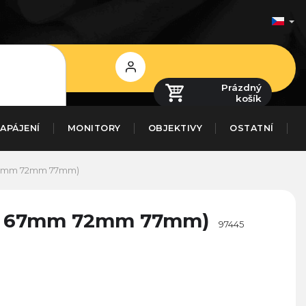
Přihlášení
Prázdný
košík
APÁJENÍ
MONITORY
OBJEKTIVY
OSTATNÍ
m 67mm 72mm 77mm)
62mm 67mm 72mm 77mm)
97445