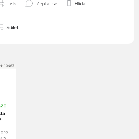
Tisk
Zeptat se
Hlídat
Sdílet
d:
10463
AZE
ada
y
 pro
ery