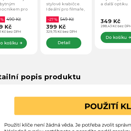
bytným
stylové krabičce.
a další optiku.
ocníkem pro
Ideální pro filmaře,
dého fotografa.
ale i jiné účely.
490 Kč
549 Kč
ahuje vše
 %
–27 %
349 Kč
řebné k
9 Kč
399 Kč
288,43 Kč bez DP
pečnému a
11 Kč bez DPH
329,75 Kč bez DPH
ktivnímu
Do košíku
tranění prachu,
Detail
o košíku
stot a otisků
ů z...
ailní popis produktu