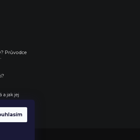
ny? Průvodce
.
i?
a jak jej
ouhlasím