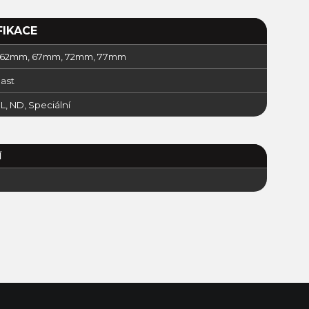
FIKACE
 Ø 62mm, 67mm, 72mm, 77mm
ast
L, ND, Speciální
Í