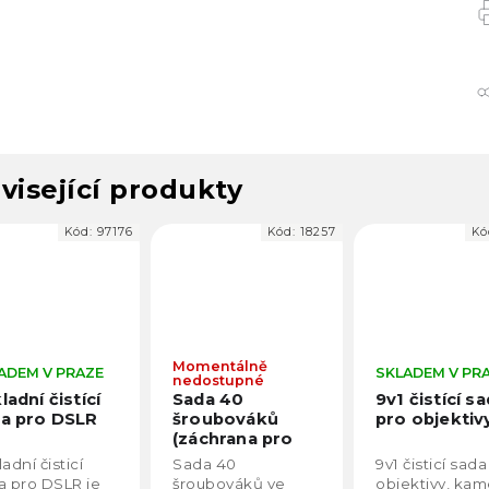
visející produkty
Kód:
97176
Kód:
18257
Kó
Momentálně
ADEM V PRAZE
SKLADEM V PR
nedostupné
ladní čistící
Sada 40
9v1 čistící s
a pro DSLR
šroubováků
pro objektiv
(záchrana pro
filmaře)
adní čisticí
Sada 40
9v1 čisticí sada
a pro DSLR je
šroubováků ve
objektivy, kam