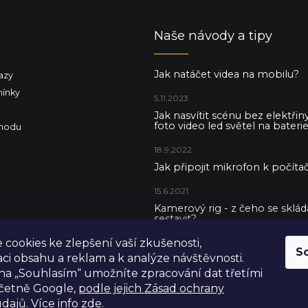
Naše návody a tipy
Jak natáčet videa na mobilu?
azy
ínky
5.11.2023
Jak nasvítit scénu bez elektři
foto video led světel na baterie
hodu
18.9.2022
Jak připojit mikrofon k počítač
15.6.2021
Kamerový rig - z čeho se skládá 
sestavit?
cookies ke zlepšení vaší zkušenosti,
5.5.2021
S
aci obsahu a reklam a k analýze návštěvnosti.
na „Souhlasím“ umožníte zpracování dat třetími
včetně Google,
podle jejich Zásad ochrany
dajů. Více info zde.