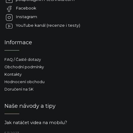
t
Facebook
í
Instagram
YouTube kanál (recenze i testy)
Informace
FAQ / Časté dotazy
Obchodní podmínky
Kontakty
Hodnocení obchodu
Doručení na SK
Naše návody a tipy
Jak natáčet videa na mobilu?
5.11.2023