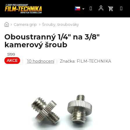
Přejít
Camera grip
Šrouby, šroubováky
na
obsah
Oboustranný 1/4" na 3/8"
kamerový šroub
5199
AKCE
Průměrné
10 hodnocení
Značka:
FILM-TECHNIKA
hodnocení
produktu
je
4,7
z
5
hvězdiček.