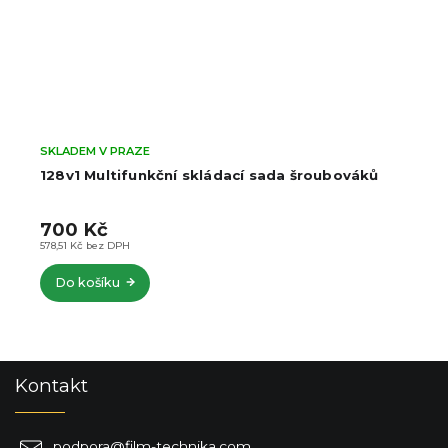
SKLADEM V PRAZE
128v1 Multifunkční skládací sada šroubováků
700 Kč
578,51 Kč bez DPH
Do košíku
Z
Kontakt
á
p
a
podpora
@
film-technika.com