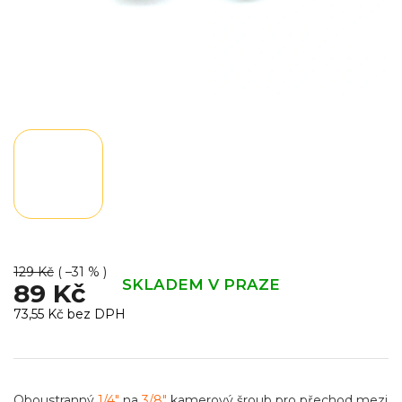
129 Kč
( –31 % )
SKLADEM V PRAZE
89 Kč
73,55 Kč bez DPH
Měrná
cena:
Oboustranný
1/4"
na
3/8"
kamerový šroub pro přechod mezi