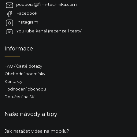
a
p
podpora
@
film-technika.com
t
r
Facebook
í
v
k
Instagram
y
YouTube kanál (recenze i testy)
v
ý
p
Informace
i
s
u
FAQ / Časté dotazy
Obchodní podmínky
Kontakty
Hodnocení obchodu
Doručení na SK
Naše návody a tipy
Jak natáčet videa na mobilu?