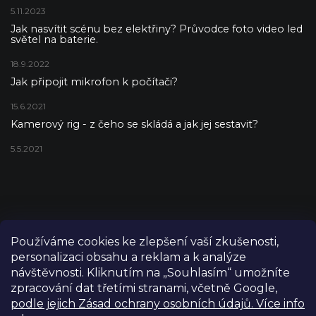
5.11.2023
Jak nasvítit scénu bez elektřiny? Průvodce foto video led
světel na baterie.
18.9.2022
Jak připojit mikrofon k počítači?
15.6.2021
Kamerový rig - z čeho se skládá a jak jej sestavit?
5.5.2021
Používáme cookies ke zlepšení vaší zkušenosti,
personalizaci obsahu a reklam a k analýze
návštěvnosti. Kliknutím na „Souhlasím“ umožníte
zpracování dat třetími stranami, včetně Google,
podle jejich Zásad ochrany osobních údajů. Více info