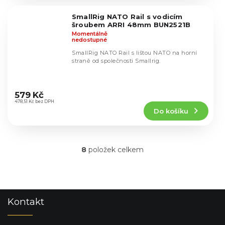
z
5
SmallRig NATO Rail s vodicím
hvězdiček.
šroubem ARRI 48mm BUN2521B
Momentálně
nedostupné
SmallRig NATO Rail s lištou NATO na horní
straně od společnosti Smallrig.
Průměrné
hodnocení
579 Kč
produktu
478,51 Kč bez DPH
Do košíku
je
5,0
z
5
8
položek celkem
hvězdiček.
O
v
l
á
d
Z
Kontakt
a
á
c
p
í