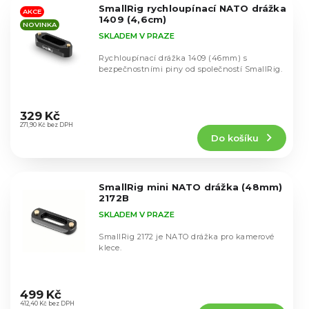
V
SmallRig rychloupínací NATO drážka
ý
AKCE
1409 (4,6cm)
NOVINKA
p
SKLADEM V PRAZE
i
s
Rychloupínací drážka 1409 (46mm) s
bezpečnostními piny od společností SmallRig.
p
r
Průměrné
o
hodnocení
329 Kč
d
produktu
271,90 Kč bez DPH
u
Do košíku
je
k
4,9
t
z
5
ů
SmallRig mini NATO drážka (48mm)
hvězdiček.
2172B
SKLADEM V PRAZE
SmallRig 2172 je NATO drážka pro kamerové
klece.
Průměrné
hodnocení
499 Kč
produktu
412,40 Kč bez DPH