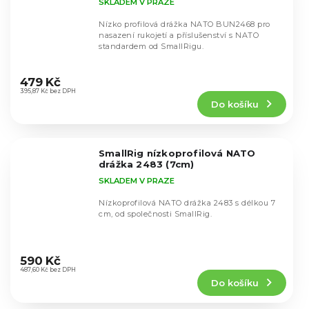
SKLADEM V PRAZE
Nízko profilová drážka NATO BUN2468 pro
nasazení rukojetí a příslušenství s NATO
standardem od SmallRigu.
Průměrné
hodnocení
479 Kč
produktu
395,87 Kč bez DPH
Do košíku
je
5,0
z
5
SmallRig nízkoprofilová NATO
hvězdiček.
drážka 2483 (7cm)
SKLADEM V PRAZE
Nízkoprofilová NATO drážka 2483 s délkou 7
cm, od společnosti SmallRig.
Průměrné
hodnocení
590 Kč
produktu
487,60 Kč bez DPH
Do košíku
je
5,0