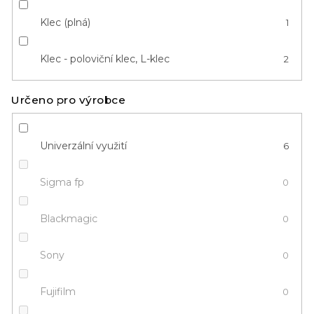
Klec (plná)
1
Klec - poloviční klec, L-klec
2
Určeno pro výrobce
Univerzální využití
6
Sigma fp
0
Blackmagic
0
Sony
0
Fujifilm
0