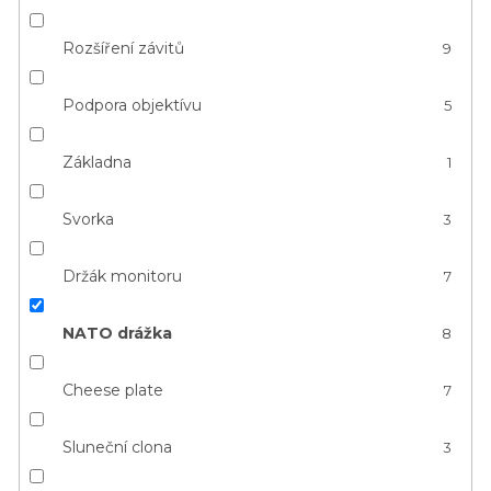
Rozšíření závitů
9
Podpora objektívu
5
Základna
1
Svorka
3
Držák monitoru
7
NATO drážka
8
Cheese plate
7
Sluneční clona
3