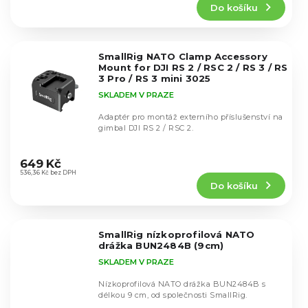
Do košíku
je
5,0
z
5
SmallRig NATO Clamp Accessory
hvězdiček.
Mount for DJI RS 2 / RSC 2 / RS 3 / RS
3 Pro / RS 3 mini 3025
SKLADEM V PRAZE
Adaptér pro montáž externího příslušenství na
gimbal DJI RS 2 / RSC 2.
Průměrné
hodnocení
649 Kč
produktu
536,36 Kč bez DPH
Do košíku
je
5,0
z
5
SmallRig nízkoprofilová NATO
hvězdiček.
drážka BUN2484B (9cm)
SKLADEM V PRAZE
Nízkoprofilová NATO drážka BUN2484B s
délkou 9 cm, od společnosti SmallRig.