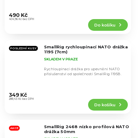
Průměrné
hodnocení
490 Kč
produktu
404,96 Kč bez DPH
Do košíku
je
4,8
z
5
SmallRig rychloupínací NATO drážka
hvězdiček.
POSLEDNÍ KUSY
1195 (7cm)
SKLADEM V PRAZE
Rychloupínací drážka pro upevnění NATO
příslušenství od společností SmallRig 1195B.
Průměrné
hodnocení
349 Kč
produktu
288,43 Kč bez DPH
Do košíku
je
5,0
z
5
SmallRig 2468 nízko profilová NATO
hvězdiček.
AKCE
drážka 50mm