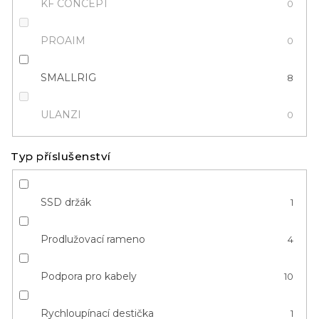
KF CONCEPT
0
PROAIM
0
SMALLRIG
8
ULANZI
0
Typ příslušenství
SSD držák
1
Prodlužovací rameno
4
Podpora pro kabely
10
Rychloupínací destička
1