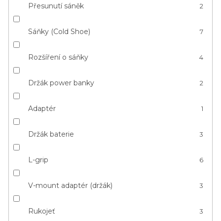
Přesunutí sáněk
2
Sáňky (Cold Shoe)
7
Rozšíření o sáňky
4
Držák power banky
2
Adaptér
1
Držák baterie
3
L-grip
6
V-mount adaptér (držák)
3
Rukojeť
3