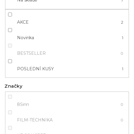
Na skladě
7
k
t
ů
AKCE
2
Novinka
1
BESTSELLER
0
POSLEDNÍ KUSY
1
Značky
8Sinn
0
FILM-TECHNIKA
0