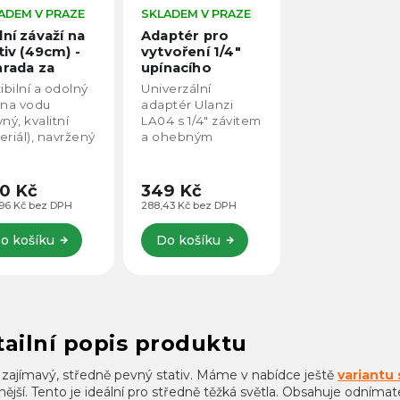
ADEM V PRAZE
SKLADEM V PRAZE
ní závaží na
Adaptér pro
tiv (49cm) -
vytvoření 1/4"
rada za
upínacího
ndbag
systému na
ibilní a odolný
Univerzální
stativech pro
 na vodu
adaptér Ulanzi
světla, spigotu
ný, kvalitní
LA04 s 1/4" závitem
Ulanzi LA04
eriál), navržený
a ohebným
 maximální
kloubem umožňuje
on v náročných
přesné nastavení
mínkách.
úhlu zařízení.
0 Kč
349 Kč
oben z vysoce
Kompatibilní s
96 Kč bez DPH
288,43 Kč bez DPH
itního
kamerami, světly i
riálu, který
chytrými telefony.
o košíku
Do košíku
ává oděru,...
Nabízí studenou...
ailní popis produktu
 zajímavý, středně pevný stativ. Máme v nabídce ještě
variantu
ější. Tento je ideální pro středně těžká světla. Obsahuje odníma