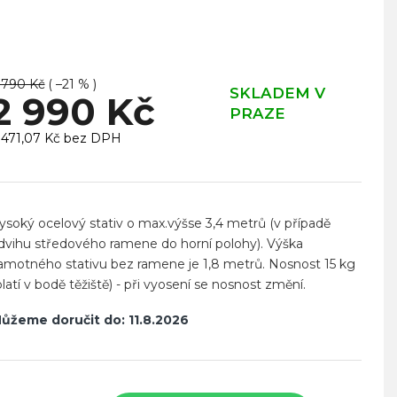
 790 Kč
( –21 % )
SKLADEM V
2 990 Kč
PRAZE
 471,07 Kč bez DPH
ěrná
ena:
ysoký ocelový stativ o max.výšse 3,4 metrů (v případě
dvihu středového ramene do horní polohy). Výška
amotného stativu bez ramene je 1,8 metrů. Nosnost 15 kg
platí v bodě těžiště) - při vyosení se nosnost změní.
ůžeme doručit do:
11.8.2026