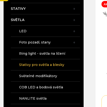
í
A
p
STATIVY
a
n
SVĚTLA
e
l
LED
Foto pozadí, stany
Ring light - světla na líčení
Stativy pro světla a blesky
Světelné modifikátory
COB LED a bodová světla
NANLITE světla