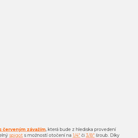
 s červeným závažím
, která bude z hlediska provedení
telný
spigot
s možností otočení na
1/4"
či
3/8"
šroub. Díky