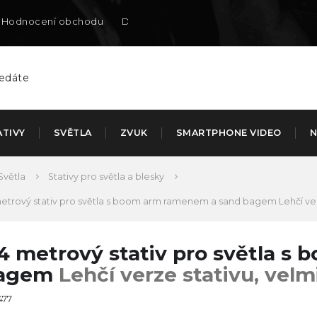
Hodnocení obchodu
Doručení na SK
ATIVY
SVĚTLA
ZVUK
SMARTPHONE VIDEO
N
Světla
Stativy pro světla a blesky
metrový stativ pro světla s boom arm ramenem a sand bagem
Lehčí ve
,4 metrový stativ pro světla 
agem
Lehčí verze stativu, velm
477