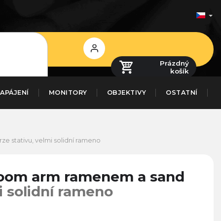
Přihlášení
Prázdný
košík
APÁJENÍ
MONITORY
OBJEKTIVY
OSTATNÍ
rze stativu, velmi solidní rameno
s boom arm ramenem a sand
i solidní rameno