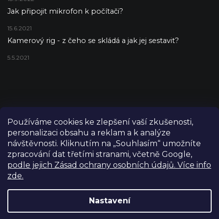
Jak připojit mikrofon k počítači?
15.6.2021
Kamerový rig - z čeho se skládá a jak jej sestavit?
5.5.2021
Používáme cookies ke zlepšení vaší zkušenosti,
personalizaci obsahu a reklam a k analýze
návštěvnosti. Kliknutím na „Souhlasím“ umožníte
zpracování dat třetími stranami, včetně Google,
podle jejich Zásad ochrany osobních údajů. Více info
zde.
Copyright 2026
FILM-TECHNIKA
. Všechna práva vyhrazena.
Upravit nastavení cookies
Nastavení
Grafický návrh vytvořil a nakódoval
Shoptetak.cz