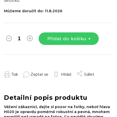
destičku.
Můžeme doručit do:
11.8.2026
Přidat do košíku
Tisk
Zeptat se
Hlídat
Sdílet
Detailní popis produktu
Vážení zákazníci, dejte si pozor na fotky, neboť hlava
H020 je opravdu poměrně robustní a pevná, mnohem
pevnější než vypadá na fotce. Co nevidět zkusíme