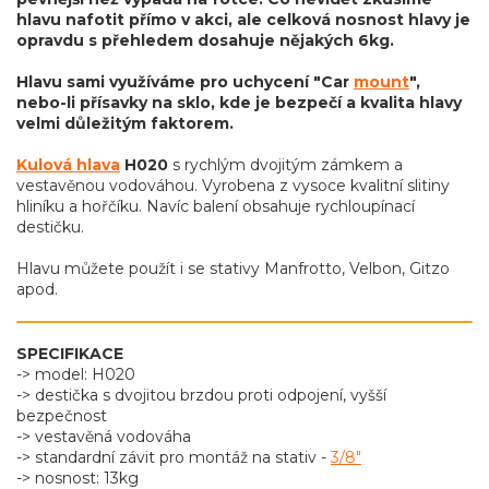
hlavu nafotit přímo v akci, ale celková nosnost hlavy je
opravdu s přehledem dosahuje nějakých 6kg.
Hlavu sami využíváme pro uchycení "Car
mount
",
nebo-li přísavky na sklo, kde je bezpečí a kvalita hlavy
velmi důležitým faktorem.
Kulová hlava
H020
s rychlým dvojitým zámkem a
vestavěnou vodováhou. Vyrobena z vysoce kvalitní slitiny
hliníku a hořčíku. Navíc balení obsahuje rychloupínací
destičku.
Hlavu můžete použít i se stativy Manfrotto, Velbon, Gitzo
apod.
SPECIFIKACE
-> model: H020
-> destička s dvojitou brzdou proti odpojení, vyšší
bezpečnost
-> vestavěná vodováha
-> standardní závit pro montáž na stativ -
3/8"
-> nosnost: 13kg