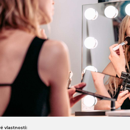
v
é vlastnosti: