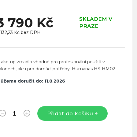
3 790 Kč
SKLADEM V
PRAZE
 132,23 Kč bez DPH
ěrná
ena:
ake-up zrcadlo vhodné pro profesionální použití v
alonech, ale i pro domácí potřeby. Humanas HS-HM02.
ůžeme doručit do:
11.8.2026
Přidat do košíku