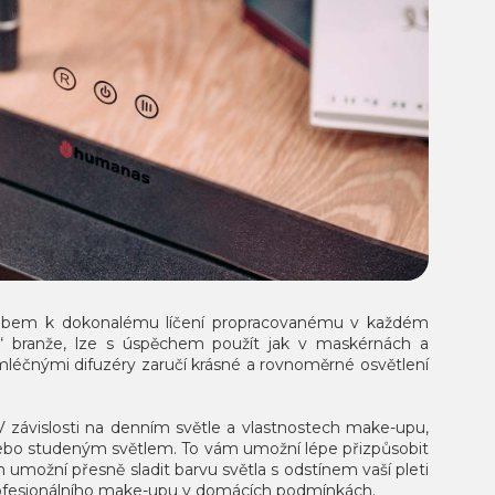
sobem k dokonalému líčení propracovanému v každém
uty“ branže, lze s úspěchem použít jak v maskérnách a
léčnými difuzéry zaručí krásné a rovnoměrné osvětlení
 závislosti na denním světle a vlastnostech make-upu,
nebo studeným světlem. To vám umožní lépe přizpůsobit
možní přesně sladit barvu světla s odstínem vaší pleti
rofesionálního make-upu v domácích podmínkách.