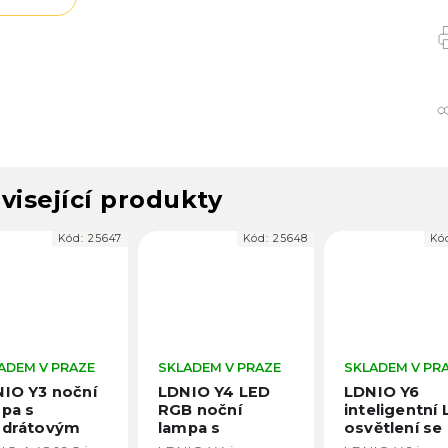
visející produkty
Kód:
25648
Kód:
25653
Kó
ADEM V PRAZE
SKLADEM V PRAZE
SKLADEM V PR
NIO Y4 LED
LDNIO Y6
LDNIO Y5
 noční
inteligentní LED
inteligentní
pa s
osvětlení se
magnetické
egrovanou
senzorem
osvětlení se