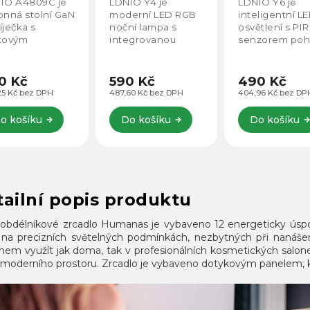
IO Y4 je
LDNIO Y6 je
LDNIO Y5 je
erií
pohybu
senzorem
erní LED RGB
inteligentní LED
inteligentní
pohybu
ní lampa s
osvětlení s PIR
magnetické L
egrovanou
senzorem pohybu,
osvětlení se
rií o kapacitě
které se rozsvítí
senzorem poh
0 mAh, která
během 0,3
ideální pro
šťuje dlouhou
sekundy a po 25
kuchyňské link
0 Kč
490 Kč
490 Kč
rž a umožňuje
sekundách se
skříně nebo
60 Kč bez DPH
404,96 Kč bez DPH
404,96 Kč bez DP
odlné
automaticky
chodby. PIR
drátové
vypne. Nabízí
senzor rozsvítí
o košíku
Do košíku
Do košíku
žívání kdekoliv
jemné světlo
světlo během 
ebujete....
šetrné k očím,...
sekundy a po 2
ailní popis produktu
 obdélníkové zrcadlo Humanas je vybaveno 12 energeticky úspo
í na precizních světelných podmínkách, nezbytných při nanáše
em využít jak doma, tak v profesionálních kosmetických salonec
 moderního prostoru. Zrcadlo je vybaveno dotykovým panelem, k