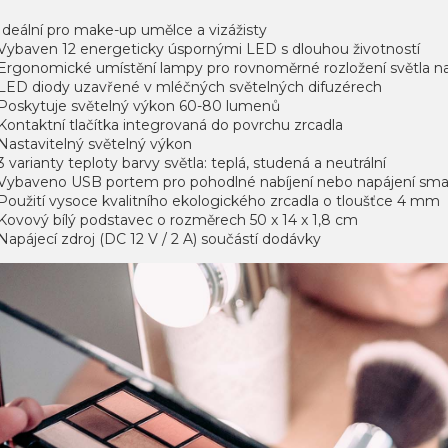
Ideální pro make-up umělce a vizážisty
Vybaven 12 energeticky úspornými LED s dlouhou životností
Ergonomické umístění lampy pro rovnoměrné rozložení světla na 
LED diody uzavřené v mléčných světelných difuzérech
Poskytuje světelný výkon 60-80 lumenů
Kontaktní tlačítka integrovaná do povrchu zrcadla
Nastavitelný světelný výkon
3 varianty teploty barvy světla: teplá, studená a neutrální
Vybaveno USB portem pro pohodlné nabíjení nebo napájení smar
Použití vysoce kvalitního ekologického zrcadla o tloušťce 4 mm
Kovový bílý podstavec o rozměrech 50 x 14 x 1,8 cm
Napájecí zdroj (DC 12 V / 2 A) součástí dodávky