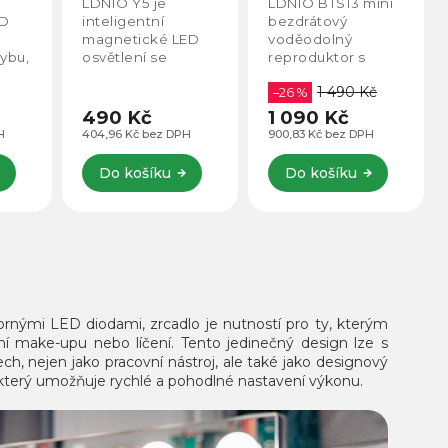
LDNIO BTS13 mini
LDNIO SE3 45W
USB-C
bezdrátový
stolní napájecí
ED
voděodolný
adaptér se 2× EU
reproduktor s
zásuvkou (2500 W),
ybu,
Bluetooth 5.3 a
2× USB-C a 1× USB-
1 490 Kč
výkonem až 10 W.
–26 %
A s rychlým
y,
Ambientní LED
nabíjením až 45 W
1 090 Kč
990 Kč
efekty reagující na
(PD, PPS). GaN
H
900,83 Kč bez DPH
818,18 Kč bez DPH
hudbu, výdrž přes
technologie,
4 hodiny a baterie
víceúrovňová
Do košíku
Do košíku
0,3
2000 mAh.
ochrana a
5...
Podpora SD...
bezpečné...
rnými LED diodami, zrcadlo je nutností pro ty, kterým
ní make-upu nebo líčení. Tento jedinečný design lze s
h, nejen jako pracovní nástroj, ale také jako designový
terý umožňuje rychlé a pohodlné nastavení výkonu.