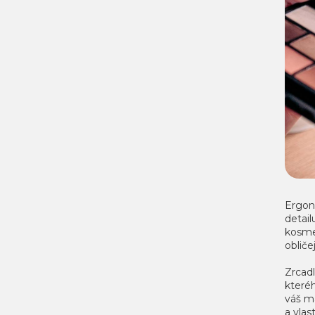
Ergon
detai
kosme
obliče
Zrcad
které
váš m
a vla