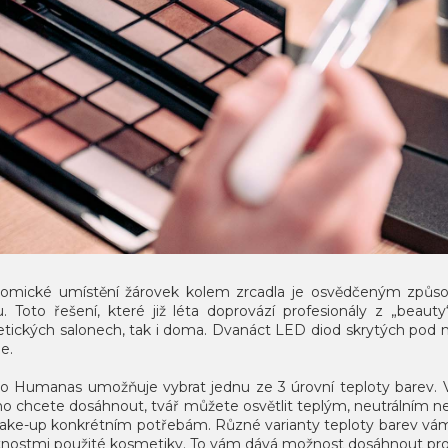
omické umístění žárovek kolem zrcadla je osvědčeným způ
lu. Toto řešení, které již léta doprovází profesionály z „bea
tických salonech, tak i doma. Dvanáct LED diod skrytých pod m
je.
lo Humanas umožňuje vybrat jednu ze 3 úrovní teploty barev. V
ho chcete dosáhnout, tvář můžete osvětlit teplým, neutrálním 
ake-up konkrétním potřebám. Různé varianty teploty barev vám u
stnostmi použité kosmetiky. To vám dává možnost dosáhnout p