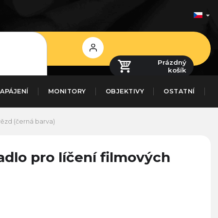
Přihlášení
Prázdný
košík
APÁJENÍ
MONITORY
OBJEKTIVY
OSTATNÍ
ězd (černá barva)
lo pro líčení filmových