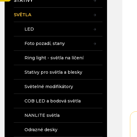
STATIVY
a
n
SVĚTLA
e
l
LED
Foto pozadí, stany
Ring light - světla na líčení
Stativy pro světla a blesky
Světelné modifikátory
COB LED a bodová světla
NANLITE světla
Odrazné desky