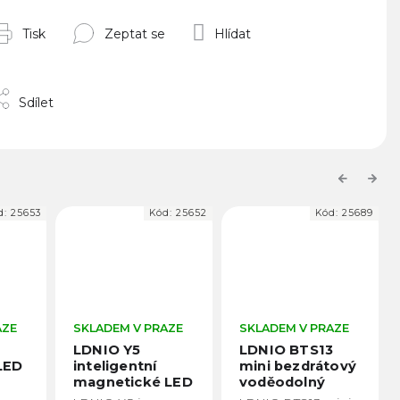
Tisk
Zeptat se
Hlídat
Sdílet
Previous
Next
d:
25652
Kód:
25689
Kód:
25655
AZE
SKLADEM V PRAZE
SKLADEM V PRAZE
LDNIO BTS13
LDNIO SE3 45W
mini bezdrátový
stolní napájecí
 LED
voděodolný
adaptér - 2x EU,
reproduktor
1x USB-A, 2x