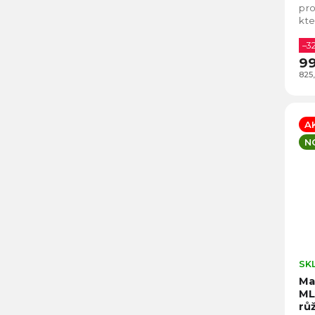
pro
kte
med
–3
99
825
A
N
SK
Ma
ML
rů