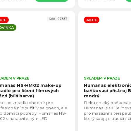
Kód:
97837
KCE
AKCE
OVINKA
LADEM V PRAZE
Průměrné
SKLADEM V PRAZE
hodnocení
manas HS-HM02 make-up
Humanas elektroni
produktu
cadlo pro líčení filmových
baňkovací přístroj 
je
ězd (bílá barva)
modrý
4,6
ke-up zrcadlo vhodné pro
Elektronický baňkovací
z
fesionální použití v salonech, ale
Humanas BB01 je inovat
5
ro domácí potřeby. Humanas HS-
pro masážní a terapeut
hvězdiček.
02 s nastavitelným LED
který spojuje tradiční 
ětlením. Obsahuje 3 úrovně
medicínu a svět nových
loty (studená / bílá...