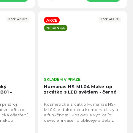
Kód:
42307
Kód:
40630
AKCE
NOVINKA
Průměrné
SKLADEM V PRAZE
Prům
hodnocení
hodno
cký
Humanas HS-ML04 Make-up
produktu
produ
BB01 –
zrcátko s LED světlem - černé
je
je
5,0
5,0
 přístroj
Kosmetické zrcátko Humanas HS-
z
z
ivní přístroj
ML04 je dokonalou kombinací stylu
5
5
ická ošetření,
a funkčnosti. Poskytuje vynikající
hvězdiček.
hvězd
čínskou
osvětlení vašeho obličeje a dělá z
 technologií.
vaší každodenní kosmetické rutiny
skutečné...