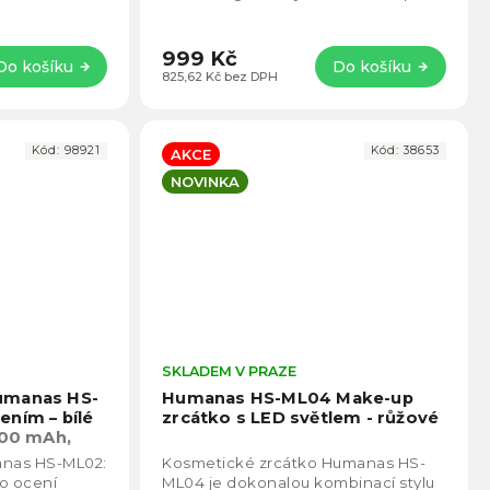
vání. S 12
výkonu a regulaci teploty, a tři
ní...
vyměnitelné...
999 Kč
Do košíku
Do košíku
825,62 Kč bez DPH
Kód:
98921
Kód:
38653
AKCE
NOVINKA
Průměrné
SKLADEM V PRAZE
Prům
hodnocení
hodno
umanas HS-
Humanas HS-ML04 Make-up
produktu
produ
ením – bílé
zrcátko s LED světlem - růžové
je
je
000 mAh,
4,5
5,0
: 3500 –
anas HS-ML02:
Kosmetické zrcátko Humanas HS-
z
z
do ocení
ML04 je dokonalou kombinací stylu