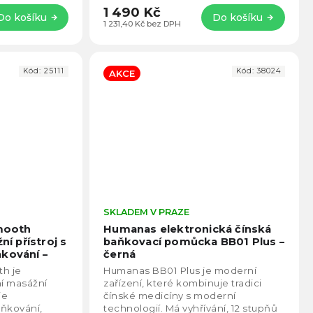
1 490 Kč
Do košíku
Do košíku
1 231,40 Kč bez DPH
Kód:
25111
Kód:
38024
AKCE
Průměrné
SKLADEM V PRAZE
Prům
hodnocení
hodno
mooth
Humanas elektronická čínská
produktu
produ
ní přístroj s
baňkovací pomůcka BB01 Plus –
je
je
ňkování –
černá
4,3
4,2
h je
Humanas BB01 Plus je moderní
z
z
dní masážní
zařízení, které kombinuje tradici
5
5
je
čínské medicíny s moderní
hvězdiček.
hvězd
aňkování,
technologií. Má vyhřívání, 12 stupňů