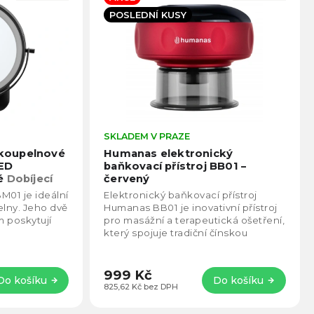
POSLEDNÍ KUSY
Průměrné
SKLADEM V PRAZE
Prům
hodnocení
hodno
koupelnové
Humanas elektronický
produktu
produ
LED
baňkovací přístroj BB01 –
je
je
né
Dobíjecí
červený
4,4
4,2
šroubení v
01 je ideální
Elektronický baňkovací přístroj
z
z
lny. Jeho dvě
Humanas BB01 je inovativní přístroj
5
5
m poskytují
pro masážní a terapeutická ošetření,
hvězdiček.
hvězd
s
který spojuje tradiční čínskou
m a 3
medicínu a svět nových technologií.
v....
999 Kč
Do košíku
Do košíku
825,62 Kč bez DPH