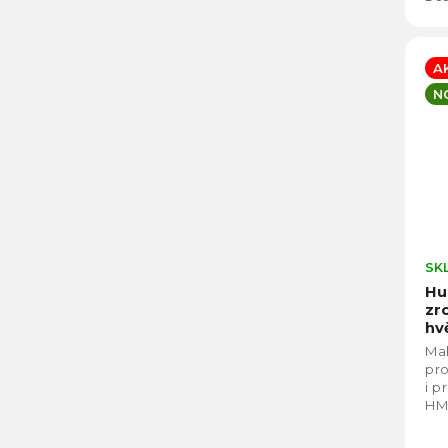
A
N
SK
Hu
zr
hv
Ma
pro
i p
HM
osv
tep