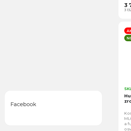
3 
3 1
A
N
SK
Hu
zr
Facebook
Ko
ML0
a f
osv