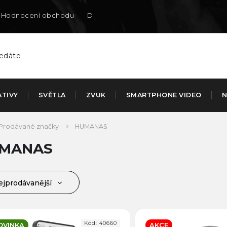
Hodnocení obchodu
Doručení na SK
ATIVY
SVĚTLA
ZVUK
SMARTPHONE VIDEO
N
Prodávané značky
HUMANAS
MANAS
ejprodávanější
jlevnější
jdražší
Kód:
40660
OVINKA
AKCE