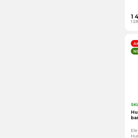
vaš
sku
1 
1 2
A
N
SK
Hu
ba
Ele
Hum