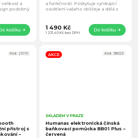
5
5
 velikost a
a funkčnosti. Poskytuje vynikající
hvězdiček.
hvězd
esign podobný
osvětlení vašeho obličeje a dělá z
mů vejde do
vaší každodenní kosmetické rutiny
skutečné...
1 490 Kč
Do košíku
Do košíku
1 231,40 Kč bez DPH
Kód:
25110
Kód:
38023
AKCE
Průměrné
SKLADEM V PRAZE
Prům
hodnocení
hodno
mooth
Humanas elektronická čínská
produktu
produ
ní přístroj s
baňkovací pomůcka BB01 Plus –
je
je
ňkování –
červená