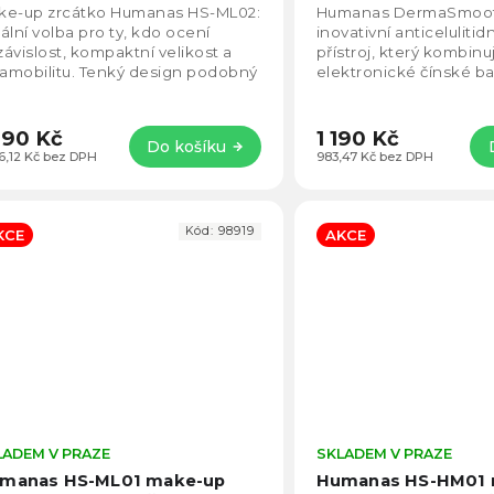
5,0
h, Teplota barvy světla: 3500
šedý
ke-up zrcátko Humanas HS-ML02:
Humanas DermaSmoot
7000K
z
ální volba pro ty, kdo ocení
inovativní anticeluliti
5
ávislost, kompaktní velikost a
přístroj, který kombinu
hvězdiček.
ramobilitu. Tenký design podobný
elektronické čínské b
letu se bez problémů vejde do
masáž kuličkami a vyhří
dého...
stupni vakuové a teplot
290 Kč
1 190 Kč
Do košíku
66,12 Kč bez DPH
983,47 Kč bez DPH
Kód:
98919
KCE
AKCE
LADEM V PRAZE
Průměrné
SKLADEM V PRAZE
hodnocení
manas HS-ML01 make-up
Humanas HS-HM01 