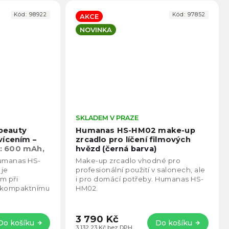
Kód:
98922
Kód:
97852
AKCE
NOVINKA
Průměrné
SKLADEM V PRAZE
Prům
hodnocení
hodno
beauty
Humanas HS-HM02 make-up
produktu
produ
vícením –
zrcadlo pro líčení filmových
je
je
e: 600 mAh,
hvězd (černá barva)
4,5
4,4
a
umanas HS-
Make-up zrcadlo vhodné pro
z
z
 je
profesionální použití v salonech, ale
5
5
m při
i pro domácí potřeby. Humanas HS-
hvězdiček.
hvězd
y kompaktnímu
HM02.
aždé kabelky,
3 790 Kč
Do košíku
Do košíku
3 132,23 Kč bez DPH