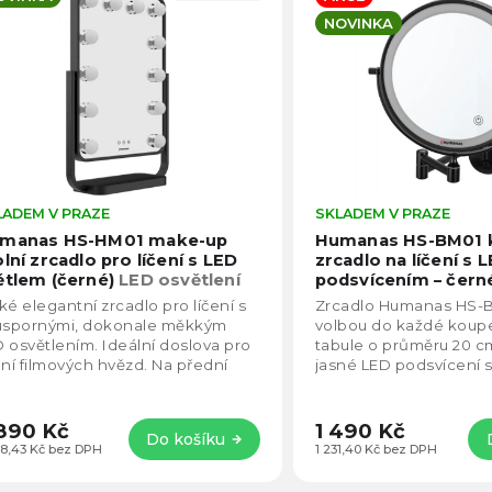
becedně
NOVINKA
LADEM V PRAZE
Průměrné
SKLADEM V PRAZE
hodnocení
manas HS-HM01 make-up
Humanas HS-BM01 
produktu
olní zrcadlo pro líčení s LED
zrcadlo na líčení s 
je
ětlem (černé)
LED osvětlení
podsvícením – čer
4,5
sítě, Nastavitelná teplota i
baterie: 2000 mAh, 
ké elegantní zrcadlo pro líčení s
Zrcadlo Humanas HS-BM
tenzita
z
obsahu balení
 úspornými, dokonale měkkým
volbou do každé koupe
5
 osvětlením. Ideální doslova pro
tabule o průměru 20 c
hvězdiček.
ení filmových hvězd. Na přední
jasné LED podsvícení 
aně zrcadla je dotykový panel
nastavitelným výkone
...
možnostmi teploty bare
890 Kč
1 490 Kč
Do košíku
88,43 Kč bez DPH
1 231,40 Kč bez DPH