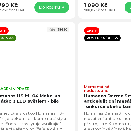
790 Kč
1 090 Kč
Do košíku
32,23 Kč bez DPH
900,83 Kč bez DPH
Kód:
38650
KCE
AKCE
OVINKA
POSLEDNÍ KUSY
Momentálně
LADEM V PRAZE
Průměrné
nedostupné
hodnocení
manas HS-ML04 Make-up
Humanas Derma S
produktu
cátko s LED světlem - bílé
anticelulitidní masáž
je
funkcí čínského ba
4,6
červený
smetické zrcátko Humanas HS-
Humanas DermaSmoot
z
4 je dokonalou kombinací stylu
inovativní anticeluliti
5
unkčnosti. Poskytuje vynikající
přístroj, který kombinu
hvězdiček.
ětlení vašeho obličeje a dělá z
elektronické čínské b