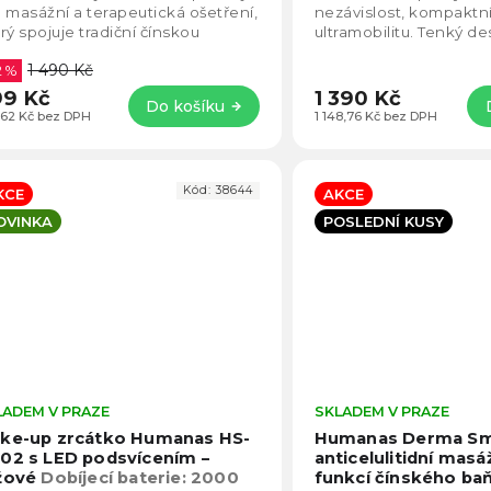
5
 masážní a terapeutická ošetření,
nezávislost, kompaktní
hvězdiček.
rý spojuje tradiční čínskou
ultramobilitu. Tenký d
icínu a svět nových technologií.
tabletu se bez problé
1 490 Kč
2 %
každého...
9 Kč
1 390 Kč
Do košíku
,62 Kč bez DPH
1 148,76 Kč bez DPH
Kód:
38644
KCE
AKCE
OVINKA
POSLEDNÍ KUSY
LADEM V PRAZE
Průměrné
SKLADEM V PRAZE
hodnocení
ke-up zrcátko Humanas HS-
Humanas Derma S
produktu
02 s LED podsvícením –
anticelulitidní masáž
je
žové
Dobíjecí baterie: 2000
funkcí čínského ba