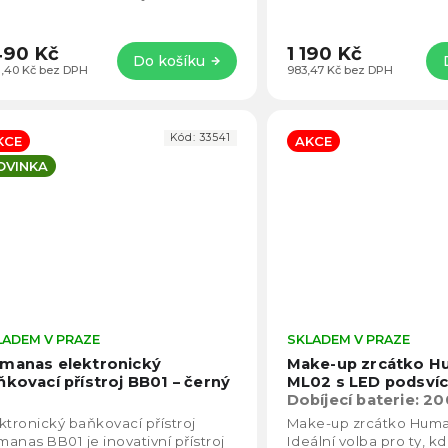
í každodenní kosmetické rutiny
masáž kuličkami a vyhří
tečné...
stupni vakuové a teplot
490 Kč
1 190 Kč
Do košíku
31,40 Kč bez DPH
983,47 Kč bez DPH
Kód:
33541
KCE
AKCE
OVINKA
LADEM V PRAZE
Průměrné
SKLADEM V PRAZE
hodnocení
manas elektronický
Make-up zrcátko H
produktu
ňkovací přístroj BB01 – černý
ML02 s LED podsvíc
je
Dobíjecí baterie: 2
4,6
Teplota barvy světla
ktronický baňkovací přístroj
Make-up zrcátko Hum
z
7000K
anas BB01 je inovativní přístroj
Ideální volba pro ty, k