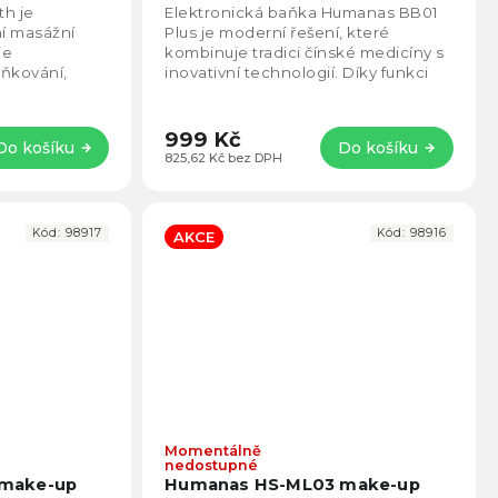
4,1
4,0
h je
Elektronická baňka Humanas BB01
z
z
dní masážní
Plus je moderní řešení, které
5
5
je
kombinuje tradici čínské medicíny s
hvězdiček.
hvězd
aňkování,
inovativní technologií. Díky funkci
vání. S 12
ohřevu, 12ti stupňové regulaci
ní...
výkonu a...
999 Kč
Do košíku
Do košíku
825,62 Kč bez DPH
Kód:
98917
Kód:
98916
AKCE
Momentálně
Průměrné
Prům
nedostupné
hodnocení
hodno
make-up
Humanas HS-ML03 make-up