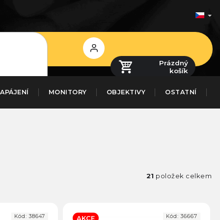
Přihlášení
Prázdný
košík
APÁJENÍ
MONITORY
OBJEKTIVY
OSTATNÍ
21
položek celkem
Kód:
38647
Kód:
36667
AKCE