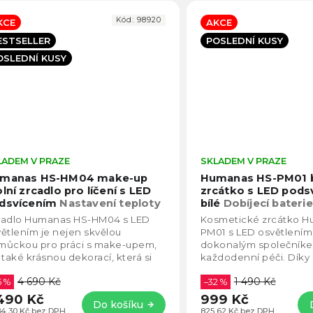
Kód:
98920
KCE
AKCE
ESTSELLER
POSLEDNÍ KUSY
OSLEDNÍ KUSY
LADEM V PRAZE
Průměrné
SKLADEM V PRAZE
hodnocení
manas HS-HM04 make-up
Humanas HS-PM01 
produktu
olní zrcadlo pro líčení s LED
zrcátko s LED pods
je
dsvícením
Nastavení teploty
bílé
Dobíjecí bateri
4,1
D, nastavení intenzity
dotyková obrazovk
cadlo Humanas HS-HM04 s LED
Kosmetické zrcátko H
z
ětlením je nejen skvělou
PM01 s LED osvětlením
5
můckou pro práci s make-upem,
dokonalým společníke
hvězdiček.
 také krásnou dekorací, která si
každodenní péči. Dík
de své místo v každém interiéru.
designu se vejde do k
4 690 Kč
1 490 Kč
vybaven...
5 %
a když ji budete...
–32 %
490 Kč
999 Kč
Do košíku
84,30 Kč bez DPH
825,62 Kč bez DPH