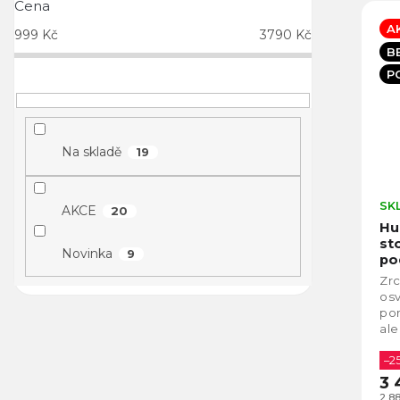
Cena
A
999
Kč
3790
Kč
B
P
Na skladě
19
SK
AKCE
20
Hu
st
Novinka
9
po
LE
Zr
osv
po
ale
naj
Je 
–2
3 
2 8