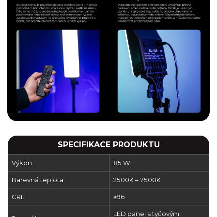
SPECIFIKACE PRODUKTU
Výkon:
85 W
Barevná teplota:
2500K – 7500K
CRI:
≥96
LED panel s tyčovým