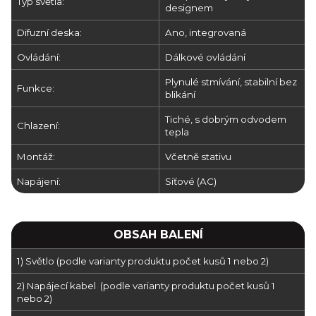
Typ světla:
designem
Difuzní deska:
Ano, integrovaná
Ovládání:
Dálkové ovládání
Plynulé stmívání, stabilní bez
Funkce:
blikání
Tiché, s dobrým odvodem
Chlazení:
tepla
Montáž:
Včetně stativu
Napájení:
Síťové (AC)
OBSAH BALENÍ
1) Světlo (podle varianty produktu počet kusů 1 nebo 2)
2) Napájecí kabel (podle varianty produktu počet kusů 1
nebo 2)