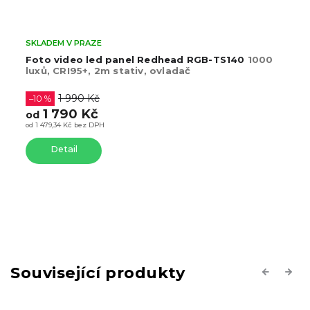
SKLADEM V PRAZE
Redhead LumaBar RL-150 LED Bi-color video
panel se stativem (2700-7500K)
Měkké světlo,
výkon až 120W, CRI96+
2 090 Kč
od
od 1 727,27 Kč bez DPH
Detail
Související produkty
Previous
Next