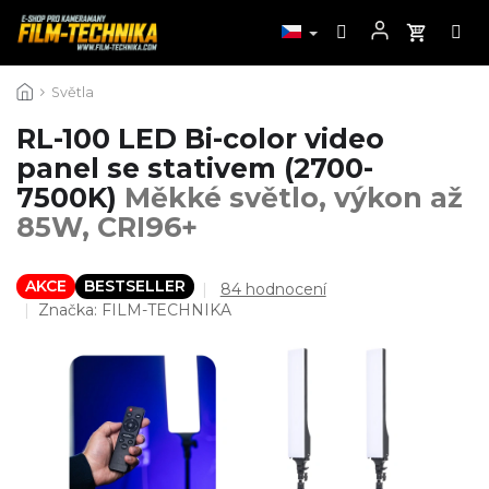
Přejít
Světla
na
obsah
RL-100 LED Bi-color video
panel se stativem (2700-
7500K)
Měkké světlo, výkon až
85W, CRI96+
AKCE
BESTSELLER
Průměrné
84 hodnocení
hodnocení
Značka:
FILM-TECHNIKA
produktu
je
4,2
z
5
hvězdiček.