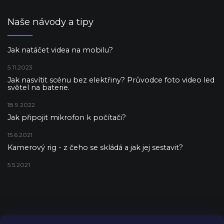
Naše návody a tipy
Jak natáčet videa na mobilu?
5.11.2023
Jak nasvítit scénu bez elektřiny? Průvodce foto video led
světel na baterie.
18.9.2022
Jak připojit mikrofon k počítači?
15.6.2021
Kamerový rig - z čeho se skládá a jak jej sestavit?
5.5.2021