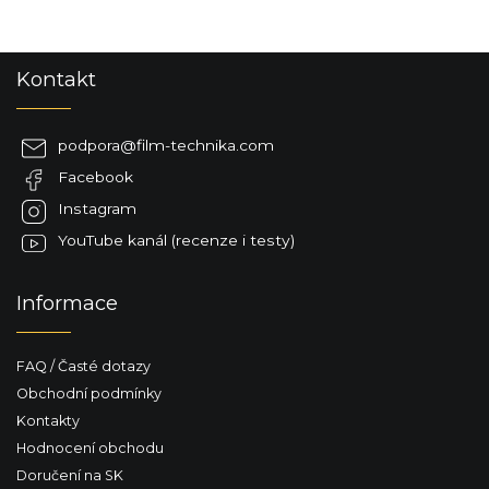
Z
Kontakt
á
p
a
podpora
@
film-technika.com
t
Facebook
í
Instagram
YouTube kanál (recenze i testy)
Informace
FAQ / Časté dotazy
Obchodní podmínky
Kontakty
Hodnocení obchodu
Doručení na SK