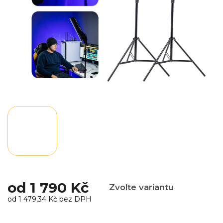
od
1 790 Kč
Zvolte variantu
od
1 479,34 Kč
bez DPH
Měrná
cena: