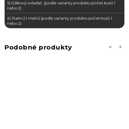
3) Dálkový ovladač (podle varianty produktu počet kusů 1
nebo 2)
4) Stativ 2,1 metrů (podle varianty produktu počet kusů 1
nebo 2)
Previous
Next