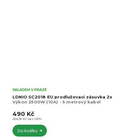
SKLADEM V PRAZE
REDHEAD FX-10 přenosné LED video spotlight
světlo 10W
20 efektových nástavců, 4 barvy
svícení
1 990 Kč
–35 %
1 290 Kč
1 066,12 Kč bez DPH
Do košíku