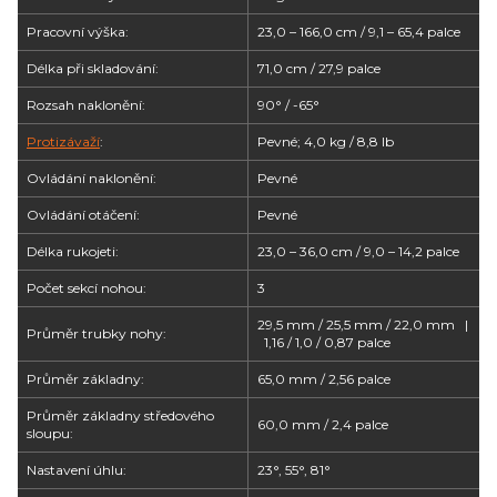
Pracovní výška:
23,0 – 166,0 cm / 9,1 – 65,4 palce
Délka při skladování:
71,0 cm / 27,9 palce
Rozsah naklonění:
90° / -65°
Protizávaží
:
Pevné; 4,0 kg / 8,8 lb
Ovládání naklonění:
Pevné
Ovládání otáčení:
Pevné
Délka rukojeti:
23,0 – 36,0 cm / 9,0 – 14,2 palce
Počet sekcí nohou:
3
29,5 mm / 25,5 mm / 22,0 mm |
Průměr trubky nohy:
1,16 / 1,0 / 0,87 palce
Průměr základny:
65,0 mm / 2,56 palce
Průměr základny středového
60,0 mm / 2,4 palce
sloupu:
Nastavení úhlu:
23°, 55°, 81°