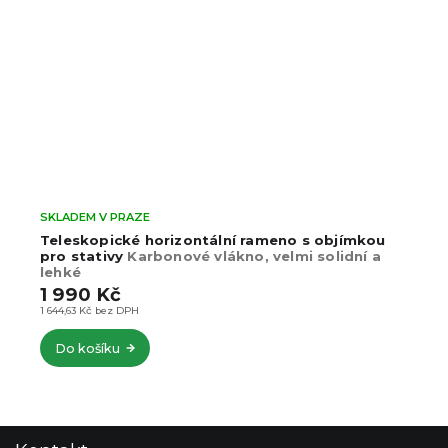
SKLADEM V PRAZE
Teleskopické horizontální rameno s objímkou
pro stativy
Karbonové vlákno, velmi solidní a
lehké
1 990 Kč
1 644,63 Kč bez DPH
Do košíku
Z