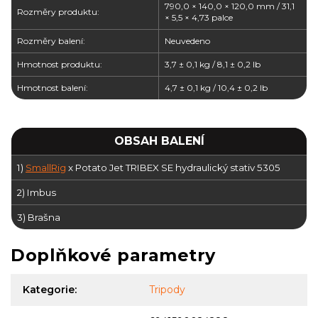
790,0 × 140,0 × 120,0 mm / 31,1
Rozměry produktu:
× 5,5 × 4,73 palce
Rozměry balení:
Neuvedeno
Hmotnost produktu:
3,7 ± 0,1 kg / 8,1 ± 0,2 lb
Hmotnost balení:
4,7 ± 0,1 kg / 10,4 ± 0,2 lb
OBSAH BALENÍ
1)
SmallRig
x Potato Jet TRIBEX SE hydraulický stativ 5305
2) Imbus
3) Brašna
Doplňkové parametry
Kategorie
:
Tripody