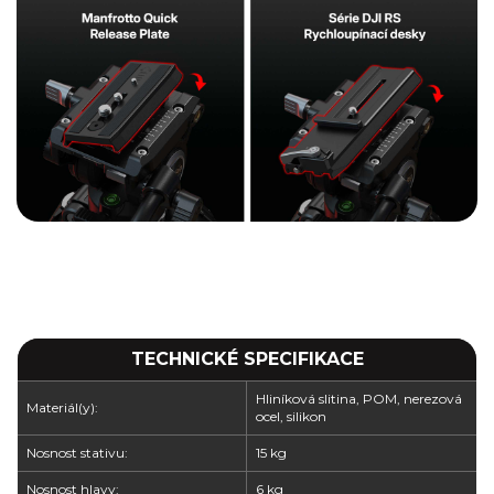
TECHNICKÉ SPECIFIKACE
Hliníková slitina, POM, nerezová
Materiál(y):
ocel, silikon
Nosnost stativu:
15 kg
Nosnost hlavy:
6 kg