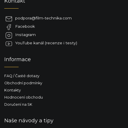
Kontakt
á
p
a
podpora
@
film-technika.com
t
Facebook
í
Instagram
YouTube kanál (recenze i testy)
Informace
FAQ / Časté dotazy
Obchodní podmínky
Kontakty
Hodnocení obchodu
Doručení na SK
Naše návody a tipy