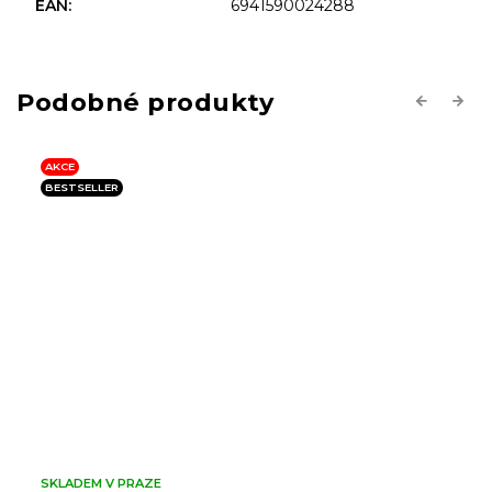
EAN
:
6941590024288
Previous
Next
AKCE
BESTSELLER
SKLADEM V PRAZE