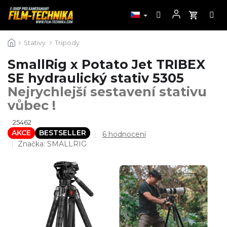
Přejít
Stativy
Tripody
na
obsah
SmallRig x Potato Jet TRIBEX
SE hydraulický stativ 5305
Nejrychlejší sestavení stativu
vůbec !
25462
AKCE
BESTSELLER
Průměrné
6 hodnocení
hodnocení
Značka:
SMALLRIG
produktu
je
4,7
z
5
hvězdiček.