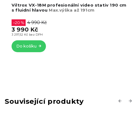
Viltrox VX-18M profesionální video stativ 190 cm
s fluidní hlavou
Max.výška až 191cm
4 990 Kč
–20 %
3 990 Kč
3 297,52 Kč bez DPH
Do košíku
Související produkty
Previous
Next