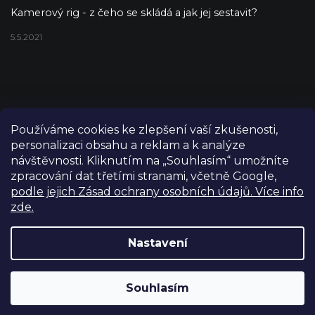
Kamerový rig - z čeho se skládá a jak jej sestavit?
5.5.2021
Používáme cookies ke zlepšení vaší zkušenosti,
personalizaci obsahu a reklam a k analýze
návštěvnosti. Kliknutím na „Souhlasím“ umožníte
zpracování dat třetími stranami, včetně Google,
podle jejich Zásad ochrany osobních údajů. Více info
zde.
Copyright 2026
FILM-TECHNIKA
. Všechna práva vyhrazena.
Upravit nastavení cookies
Nastavení
Grafický návrh vytvořil a nakódoval
Shoptetak.cz
Výdejní sklad Praha: PO–PÁ 8:00–16:00. Při objednání a
Souhlasím
Vytvořil Shoptet
úhradě lze zboží vyzvednout ještě tentýž den.