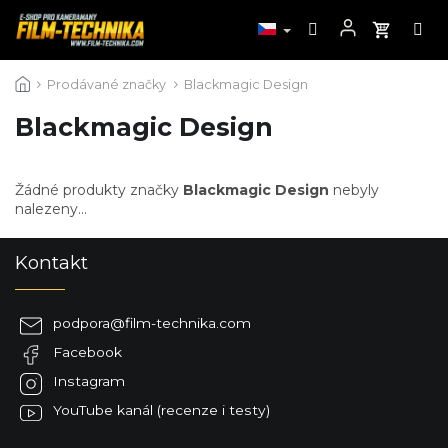
Přejít
Prodávané značky
Blackmagic Design
na
obsah
Blackmagic Design
Žádné produkty značky
Blackmagic Design
nebyly
nalezeny...
Z
Kontakt
á
p
a
podpora
@
film-technika.com
t
Facebook
í
Instagram
YouTube kanál (recenze i testy)