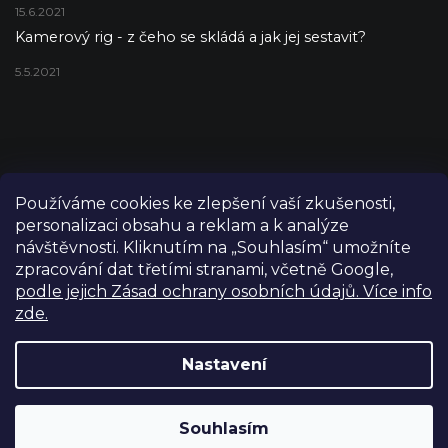
15.6.2021
Kamerový rig - z čeho se skládá a jak jej sestavit?
5.5.2021
Používáme cookies ke zlepšení vaší zkušenosti,
personalizaci obsahu a reklam a k analýze
návštěvnosti. Kliknutím na „Souhlasím“ umožníte
zpracování dat třetími stranami, včetně Google,
podle jejich Zásad ochrany osobních údajů. Více info
zde.
Copyright 2026
FILM-TECHNIKA
. Všechna práva vyhrazena.
Upravit nastavení cookies
Nastavení
Grafický návrh vytvořil a nakódoval
Shoptetak.cz
Výdejní sklad Praha: PO–PÁ 8:00–16:00. Při objednání a
Souhlasím
Vytvořil Shoptet
úhradě lze zboží vyzvednout ještě tentýž den.