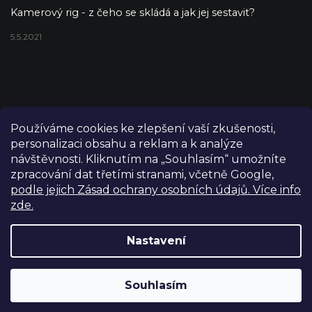
Kamerový rig - z čeho se skládá a jak jej sestavit?
5.5.2021
Používáme cookies ke zlepšení vaší zkušenosti,
personalizaci obsahu a reklam a k analýze
návštěvnosti. Kliknutím na „Souhlasím“ umožníte
zpracování dat třetími stranami, včetně Google,
podle jejich Zásad ochrany osobních údajů. Více info
zde.
Copyright 2026
FILM-TECHNIKA
. Všechna práva vyhrazena.
Upravit nastavení cookies
Nastavení
Grafický návrh vytvořil a nakódoval
Shoptetak.cz
Výdejní sklad Praha: PO–PÁ 8:00–16:00. Při objednání a
Souhlasím
Vytvořil Shoptet
úhradě lze zboží vyzvednout ještě tentýž den.