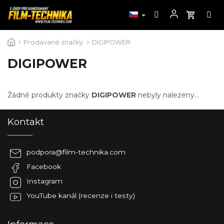
Přejít
Prodávané značky
DIGIPOWER
na
obsah
DIGIPOWER
Žádné produkty značky
DIGIPOWER
nebyly nalezeny...
Z
Kontakt
á
p
a
podpora
@
film-technika.com
t
Facebook
í
Instagram
YouTube kanál (recenze i testy)