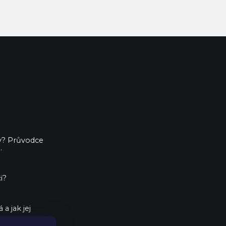
ny? Průvodce
.
i?
a jak jej