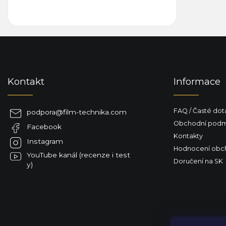
Z
á
p
a
Kontakt
Informace
t
í
FAQ / Časté dot
podpora
@
film-technika.com
Obchodní podm
Facebook
Kontakty
Instagram
Hodnocení obc
YouTube kanál (recenze i test
Doručení na SK
y)