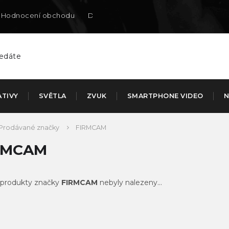
Hodnocení obchodu
Doručení na SK
ATIVY
SVĚTLA
ZVUK
SMARTPHONE VIDEO
N
Prodávané značky
FIRMCAM
RMCAM
produkty značky
FIRMCAM
nebyly nalezeny...