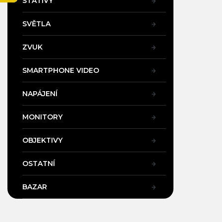
STATIVY
a
n
SVĚTLA
e
l
ZVUK
SMARTPHONE VIDEO
NAPÁJENÍ
MONITORY
OBJEKTIVY
OSTATNÍ
BAZAR