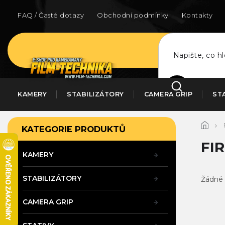
Přejít
na
FAQ / Časté dotazy
Obchodní podmínky
Kontakty
obsah
HLEDAT
KAMERY
STABILIZÁTORY
CAMERA GRIP
ST
P
Přeskočit
KATEGORIE PRODUKTŮ
kategorie
o
s
FI
t
KAMERY
r
a
STABILIZÁTORY
Žádné 
n
n
CAMERA GRIP
í
p