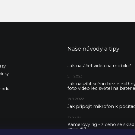
Naše návody a tipy
Jak natáčet videa na mobilu?
azy
ínky
5.11.2023
Jak nasvítit scénu bez elektři
foto video led světel na baterie
hodu
18.9.2022
Jak připojit mikrofon k počítač
15.6.2021
Kamerový rig - z čeho se skládá 
sestavit?