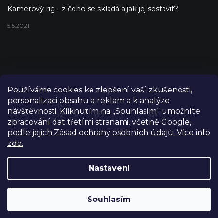
Kamerový rig - z čeho se skládá a jak jej sestavit?
5.5.2021
Používáme cookies ke zlepšení vaší zkušenosti,
personalizaci obsahu a reklam a k analýze
návštěvnosti. Kliknutím na „Souhlasím“ umožníte
zpracování dat třetími stranami, včetně Google,
podle jejich Zásad ochrany osobních údajů. Více info
zde.
Copyright 2026
FILM-TECHNIKA
. Všechna práva vyhrazena.
Upravit nastavení cookies
Nastavení
Grafický návrh vytvořil a nakódoval
Shoptetak.cz
Výdejní sklad Praha: PO–PÁ 8:00–16:00. Při objednání a
Souhlasím
Vytvořil Shoptet
úhradě lze zboží vyzvednout ještě tentýž den.