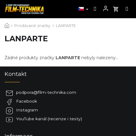
Přejít
Prodávané značky
LANPARTE
na
obsah
LANPARTE
Žádné produkty značky
LANPARTE
nebyly nalezeny...
Z
Kontakt
á
p
a
podpora
@
film-technika.com
t
Facebook
í
Instagram
YouTube kanál (recenze i testy)