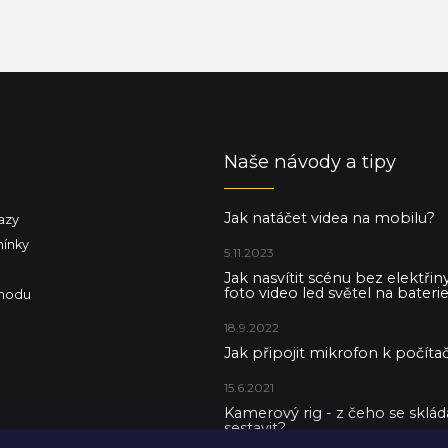
Naše návody a tipy
Jak natáčet videa na mobilu?
azy
ínky
5.11.2023
Jak nasvítit scénu bez elektři
foto video led světel na baterie
hodu
18.9.2022
Jak připojit mikrofon k počítač
15.6.2021
Kamerový rig - z čeho se skládá 
sestavit?