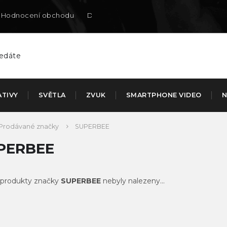
Hodnocení obchodu
Doručení na SK
ATIVY
SVĚTLA
ZVUK
SMARTPHONE VIDEO
N
Prodávané značky
SUPERBEE
PERBEE
produkty značky
SUPERBEE
nebyly nalezeny...