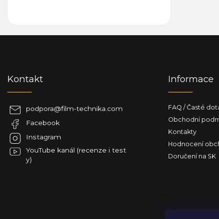
Z
á
p
a
Kontakt
Informace
t
í
FAQ / Časté dot
podpora
@
film-technika.com
Obchodní podm
Facebook
Kontakty
Instagram
Hodnocení obc
YouTube kanál (recenze i test
Doručení na SK
y)