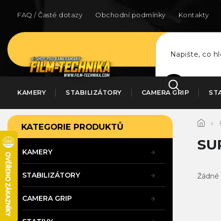
Přejít
na
FAQ / Časté dotazy
Obchodní podmínky
Kontakty
obsah
HLEDAT
KAMERY
STABILIZÁTORY
CAMERA GRIP
ST
P
Přeskočit
KATEGORIE PRODUKTŮ
kategorie
o
s
SU
t
KAMERY
r
a
STABILIZÁTORY
Žádné 
n
n
CAMERA GRIP
í
p