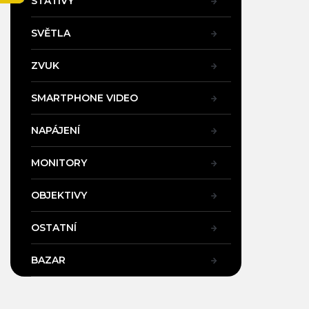
STATIVY
a
n
SVĚTLA
e
l
ZVUK
SMARTPHONE VIDEO
NAPÁJENÍ
MONITORY
OBJEKTIVY
OSTATNÍ
BAZAR