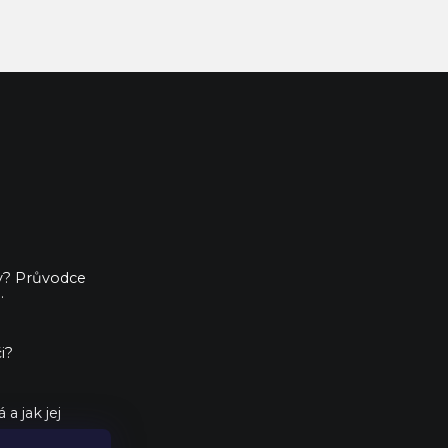
ny? Průvodce
.
i?
a jak jej