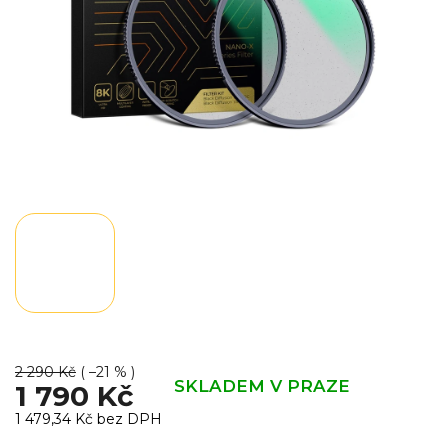
2 290 Kč
( –21 % )
SKLADEM V PRAZE
1 790 Kč
1 479,34 Kč bez DPH
Měrná