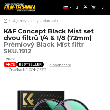
Přejít
Objektivy
Filtry
Black Mist
na
obsah
K&F Concept Black Mist set
dvou filtrů 1/4 & 1/8 (72mm)
Prémiový Black Mist filtr
SKU.1912
98616
AKCE
BESTSELLER
Průměrné
3 hodnocení
hodnocení
Značka:
KF CONCEPT
produktu
je
3,7
z
5
hvězdiček.