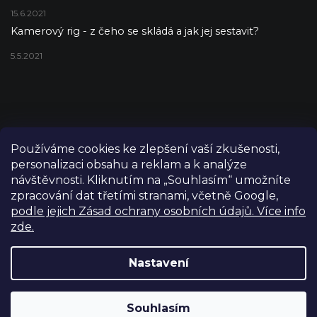
15.6.2021
Kamerový rig - z čeho se skládá a jak jej sestavit?
5.5.2021
Používáme cookies ke zlepšení vaší zkušenosti,
personalizaci obsahu a reklam a k analýze
návštěvnosti. Kliknutím na „Souhlasím“ umožníte
zpracování dat třetími stranami, včetně Google,
podle jejich Zásad ochrany osobních údajů. Více info
zde.
Copyright 2026
FILM-TECHNIKA
. Všechna práva vyhrazena.
Upravit nastavení cookies
Nastavení
Grafický návrh vytvořil a nakódoval
Shoptetak.cz
Výdejní sklad Praha: PO–PÁ 8:00–16:00. Při objednání a
Souhlasím
Vytvořil Shoptet