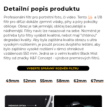
Detailní popis produktu
Profesionální filtr pro portrétní foto, či video. Tento
1/4
a 1/8
filtr pro difúzi dokáže zjemnit vrásky, pihy a póry pokožky
obličeje. Obraz je tak jemnější, obličej baculatější a
nádhernější. Filtry navíc lze nasazovat na sebe. Nicméně je
potřeba tyto filtry vyrábět kvalitně, neboť mají "chtěnou"
degradaci kvality. Aby byla zajištěna kvalita obrazu s ultra
vysokým rozlišením, je použit proces dvojitého leštění, aby
bylo zajištěno vysoké rozlišení v rámci ohniskové
vzdálenosti 550 mm. Jedná se o velmi kvalitní Black Mist
filtry od značky K&F Concept - výrobce premirových filtrů.
49mm
52mm
55mm
58mm
62mm
67mm