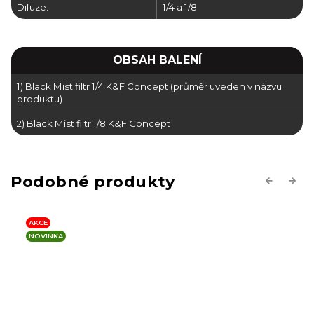
Difuze:
1/4 a 1/8
OBSAH BALENÍ
1) Black Mist filtr 1/4 K&F Concept (průměr uveden v názvu
produktu)
2) Black Mist filtr 1/8 K&F Concept
Previous
Next
AKCE
NOVINKA