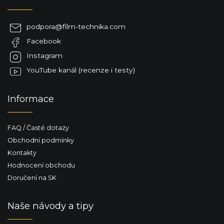
á
p
a
podpora
@
film-technika.com
t
Facebook
í
Instagram
YouTube kanál (recenze i testy)
Informace
FAQ / Časté dotazy
Obchodní podmínky
Kontakty
Hodnocení obchodu
Doručení na SK
Naše návody a tipy