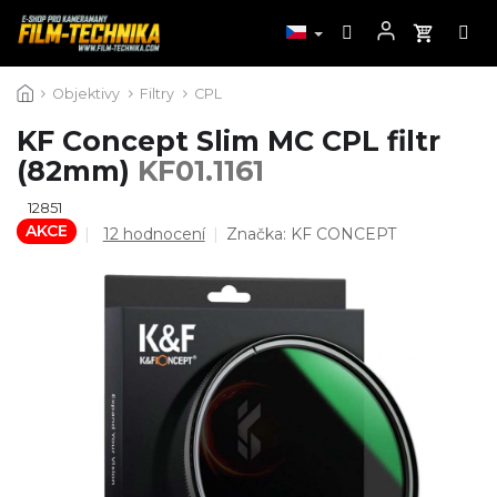
Přejít
Objektivy
Filtry
CPL
na
obsah
KF Concept Slim MC CPL filtr
(82mm)
KF01.1161
12851
AKCE
Průměrné
12 hodnocení
Značka:
KF CONCEPT
hodnocení
produktu
je
4,8
z
5
hvězdiček.