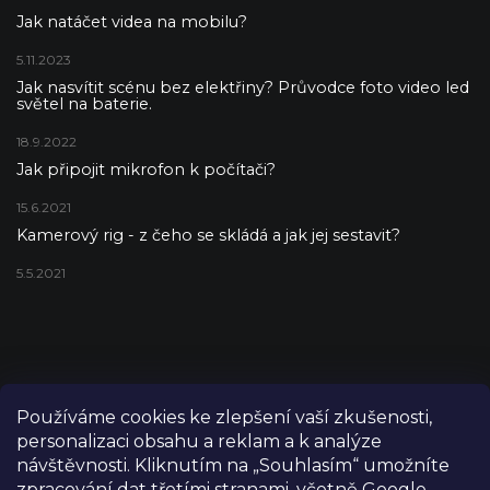
Jak natáčet videa na mobilu?
5.11.2023
Jak nasvítit scénu bez elektřiny? Průvodce foto video led
světel na baterie.
18.9.2022
Jak připojit mikrofon k počítači?
15.6.2021
Kamerový rig - z čeho se skládá a jak jej sestavit?
5.5.2021
Používáme cookies ke zlepšení vaší zkušenosti,
personalizaci obsahu a reklam a k analýze
návštěvnosti. Kliknutím na „Souhlasím“ umožníte
zpracování dat třetími stranami, včetně Google,