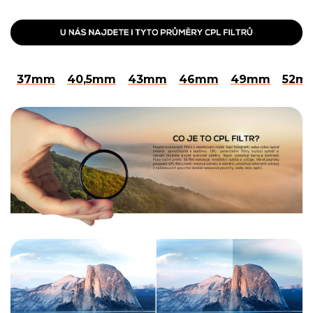
37mm
40,5mm
43mm
46mm
49mm
52m