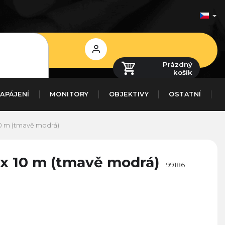
Přihlášení
Prázdný
košík
APÁJENÍ
MONITORY
OBJEKTIVY
OSTATNÍ
 10 m (tmavě modrá)
7 x 10 m (tmavě modrá)
99186