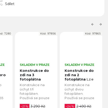
Sdílet
Previous
Next
ód:
7280
Kód:
97856
Kód:
97865
AZE
SKLADEM V PRAZE
SKLADEM V PRAZE
Konstrukce do
Konstrukce do
pro
zdi na 3
zdi na 2
fotoplátna
fotoplátna
Lze
nasadit i na 2
o
Konstrukce na
Konstrukce na
stativy pro
úchyt tří
úchyt dvou
světla se
fotopláten.
fotopláten.
Spigotem
,55
Používá se pouze
Používá se pouze
st 5
pro papírová foto
pro uchycení
3 290 Kč
2 490 Kč
pozadí.
–21 %
papírové
–24 %