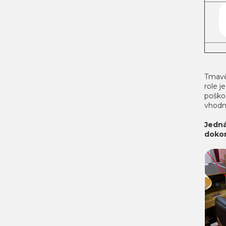
Tmavě 
role j
poško
vhodné
Jedná
dokon