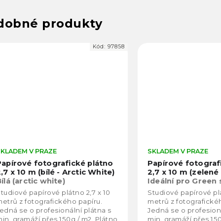
Kód:
97858
SKLADEM V PRAZE
SKLADEM V PRAZE
Papírové fotografické plátno
Papírové fotograf
,7 x 10 m (bílé - Arctic White)
2,7 x 10 m (zelené 
ílá (arctic white)
Ideální pro Green
klíčování
tudiové papírové plátno 2,7 x 10
Studiové papírové plá
etrů z fotografického papíru.
metrů z fotografické
edná se o profesionální plátna s
Jedná se o profesioná
in. gramáží přes 150g / m2. Plátno
min. gramáží přes 150