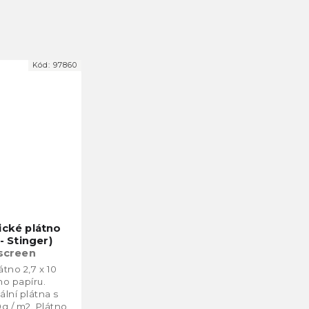
Kód:
97860
ické plátno
- Stinger)
 screen
tno 2,7 x 10
ho papíru.
lní plátna s
g / m2. Plátno