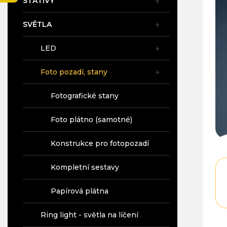
STATIVY
5,0
a
z
n
5
SVĚTLA
e
hvě
l
LED
Foto pozadí, stany
Fotografické stany
Foto plátno (samotné)
Konstrukce pro fotopozadí
Kompletní sestavy
Papírová plátna
Ring light - světla na líčení