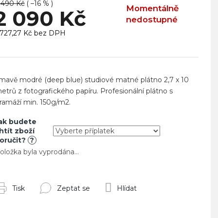
 490 Kč
( –16 % )
Momentálně
2 090 Kč
nedostupné
 727,27 Kč
bez DPH
ěrná
ena:
mavě modré (deep blue) studiové matné plátno 2,7 x 10
etrů z fotografického papíru.
Profesionální plátno s
ramáží min. 150g/m2.
ak budete
htít zboží
oručit?
?
oložka byla vyprodána…
Tisk
Zeptat se
Hlídat