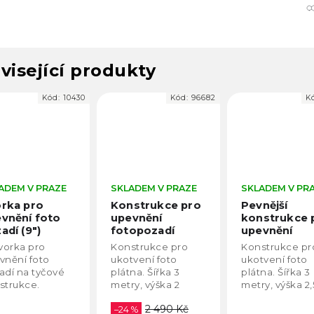
visející produkty
Kód:
10430
Kód:
96682
K
ADEM V PRAZE
SKLADEM V PRAZE
SKLADEM V PR
rka pro
Konstrukce pro
Pevnější
vnění foto
upevnění
konstrukce 
adí (9")
fotopozadí
upevnění
(2x3m)
fotopozadí
svorka pro
Konstrukce pro
Konstrukce pr
(3x2,55m)
vnění foto
ukotvení foto
ukotvení foto
adí na tyčové
plátna. Šířka 3
plátna. Šířka 3
strukce.
metry, výška 2
metry, výška 2
metry a nosnost 4
metrů a nosno
2 490 Kč
kg.
–24 %
kg.