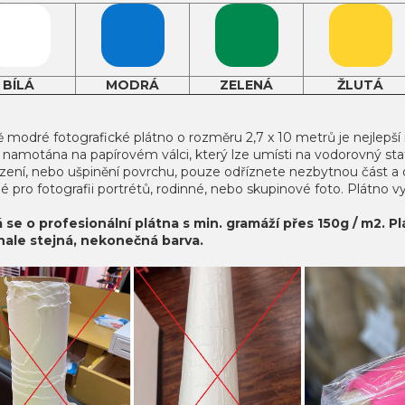
BÍLÁ
MODRÁ
ZELENÁ
ŽLUTÁ
modré fotografické plátno o rozměru 2,7 x 10 metrů je nejlepší 
e namotána na papírovém válci, který lze umísti na vodorovný stati
zení, nebo ušpinění povrchu, pouze odříznete nezbytnou část a 
 pro fotografii portrétů, rodinné, nebo skupinové foto. Plátno vyu
 se o profesionální plátna s min. gramáží přes 150g / m2. P
ale stejná, nekonečná barva.