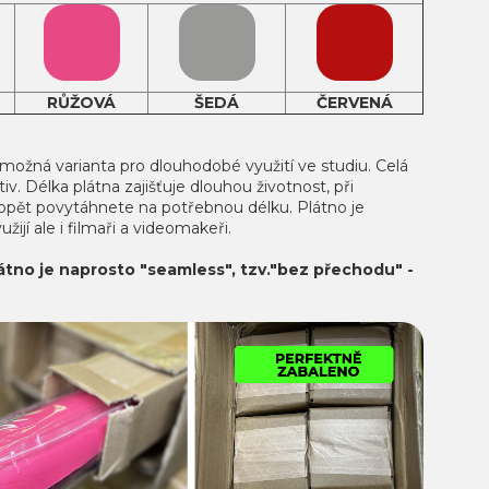
RŮŽOVÁ
ŠEDÁ
ČERVENÁ
možná varianta pro dlouhodobé využití ve studiu. Celá
v. Délka plátna zajišťuje dlouhou životnost, při
opět povytáhnete na potřebnou délku. Plátno je
žijí ale i filmaři a videomakeři.
látno je naprosto "seamless", tzv."bez přechodu" -