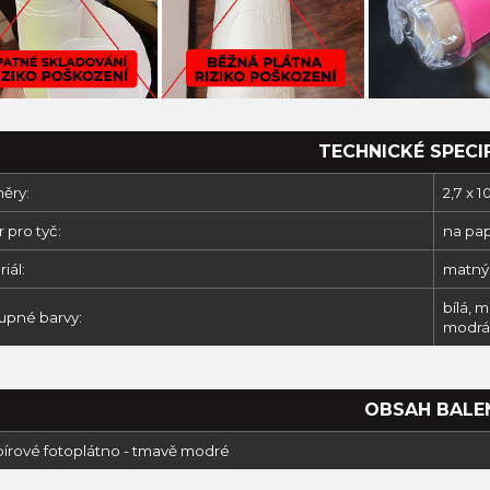
TECHNICKÉ SPECI
ěry:
2,7 x 
 pro tyč:
na pap
iál:
matný
bílá, 
upné barvy:
modrá
OBSAH BALE
pírové fotoplátno - tmavě modré