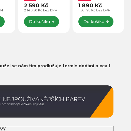
fotopozadí.
2 590 Kč
1 890 Kč
PH
2 140,50 Kč bez DPH
1 561,98 Kč bez DPH
Do košíku
Do košíku
užel se nám tím prodlužuje termín dodání o cca 1
VY