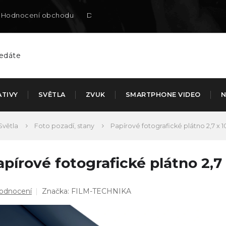
Hodnocení obchodu
Doručení na SK
ATIVY
SVĚTLA
ZVUK
SMARTPHONE VIDEO
N
Světla
Foto pozadí, stany
Papírové fotografické plátno 2,7 x
apírové fotografické plátno 2,
ůměrné
hodnocení
Značka:
FILM-TECHNIKA
dnocení
duktu