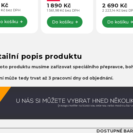
 Kč
1 890 Kč
2 690 Kč
2 Kč bez DPH
1 561,98 Kč bez DPH
2 223,14 Kč bez D
o košíku
Do košíku
Do košíku
ailní popis produktu
oto produktu musíme zařizovat speciálního přepravce, boh
í může tedy trvat až 3 pracovní dny od objednání.
DOSTUPNÉ BAR