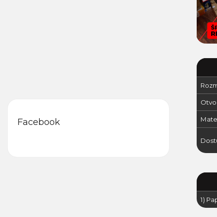
Rozm
Otvor
Mater
Facebook
Dost
1) Pa