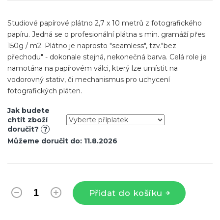
Studiové papírové plátno 2,7 x 10 metrů z fotografického
papíru. Jedná se o profesionální plátna s min. gramáží přes
150g / m2. Plátno je naprosto "seamless", tzv."bez
přechodu" - dokonale stejná, nekonečná barva
. Celá role je
namotána na papírovém válci, který lze umístit na
vodorovný stativ, či mechanismus pro uchycení
fotografických pláten.
Jak budete
chtít zboží
doručit?
?
Můžeme doručit do:
11.8.2026
Přidat do košíku