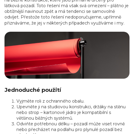
na běžné konstrukce, které jsou primárně určeny pro
látková pozadí. Toto řešení má však svá omezení – plátno je
obtížnější navinout zpět a má tendenci se samovolně
odvíjet. Přestože toto řešení nedoporučujeme, upřímně
přiznáváme, že jej v některých případech využíváme i my.
Jednoduché použití
Vyjměte roli z ochranného obalu.
Upevněte ji na studiovou konstrukci, držáky na stěnu
nebo strop – kartonové jádro je kompatibilní s
většinou běžných systémů.
Odviňte potřebnou délku – pozadí může viset rovně
nebo přecházet na podlahu pro plynulé pozadí bez