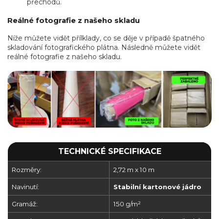
přechodů.
Reálné fotografie z našeho skladu
Níže můžete vidět přílklady, co se děje v případě špatného
skladování fotografického plátna. Následně můžete vidět
reálné fotografie z našeho skladu.
TECHNICKÉ SPECIFIKACE
Rozměry:
2,72 m x 10 m
Navinutí:
Stabilní kartonové jádro
Gramáž:
150 g/m²