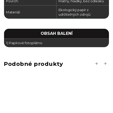
Povrch:
Matný, hladký, bez odlesků
Ekologický papír z
Materiál:
udržitelných zdrojů
OBSAH BALENÍ
1) Papírové fotoplátno
Previous
Next