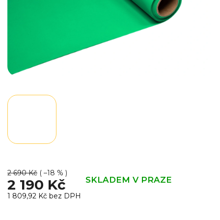
2 690 Kč
( –18 % )
SKLADEM V PRAZE
2 190 Kč
1 809,92 Kč
bez DPH
Měrná
cena: