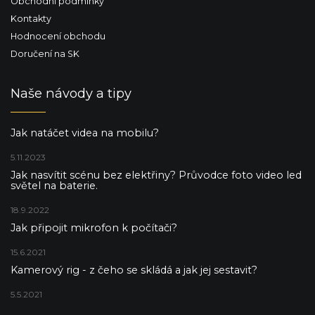
Obchodní podmínky
Kontakty
Hodnocení obchodu
Doručení na SK
Naše návody a tipy
Jak natáčet videa na mobilu?
5.11.2023
Jak nasvítit scénu bez elektřiny? Průvodce foto video led
světel na baterie.
18.9.2022
Jak připojit mikrofon k počítači?
15.6.2021
Kamerový rig - z čeho se skládá a jak jej sestavit?
5.5.2021