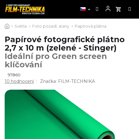
Přejít
Světla
Foto pozadí, stany
Papírová plátna
na
obsah
Papírové fotografické plátno
2,7 x 10 m (zelené - Stinger)
Ideální pro Green screen
klíčování
97860
Průměrné
10 hodnocení
Značka:
FILM-TECHNIKA
hodnocení
produktu
je
4,6
z
5
hvězdiček.