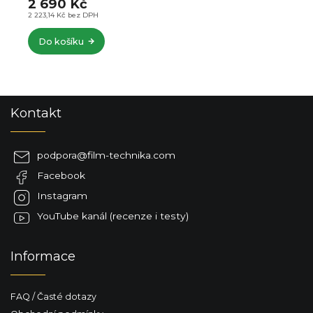
2 690 Kč
2 223,14 Kč bez DPH
Do košíku
Z
Kontakt
á
p
a
podpora
@
film-technika.com
t
Facebook
í
Instagram
YouTube kanál (recenze i testy)
Informace
FAQ / Časté dotazy