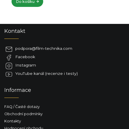
Do košíku
Z
Kontakt
á
p
a
podpora
@
film-technika.com
t
Facebook
í
Instagram
YouTube kanál (recenze i testy)
Informace
FAQ / Časté dotazy
Obchodní podmínky
Kontakty
Hodnocení obchodu