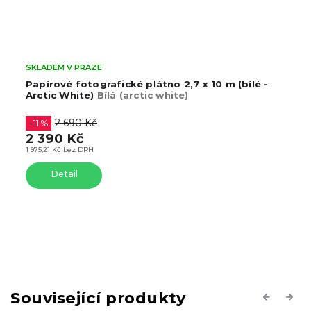
SKLADEM V PRAZE
10 m (bílé -
Papírové fotografické plátno 2,7 x 10 m
Stinger)
Ideální pro Green screen klíčo
2 690 Kč
–18 %
2 190 Kč
1 809,92 Kč bez DPH
Detail
Související produkty
Previous
Next