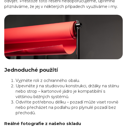
odvíjet. Přestože toto řešení nedoporučujeme, upřímně
přiznáváme, že jej v některých případech využíváme i my.
Jednoduché použití
Vyjměte roli z ochranného obalu.
Upevněte ji na studiovou konstrukci, držáky na stěnu
nebo strop – kartonové jádro je kompatibilní s
většinou běžných systémů.
Odviňte potřebnou délku – pozadí může viset rovně
nebo přecházet na podlahu pro plynulé pozadí bez
přechodů.
Reálné fotografie z našeho skladu