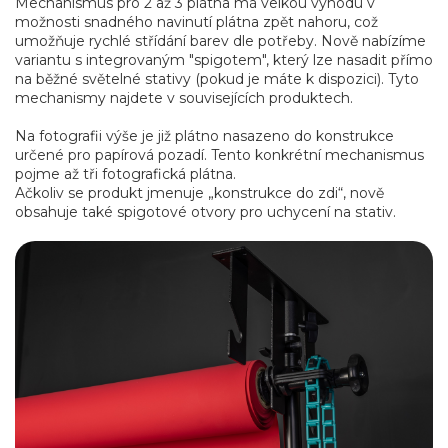
Mechanismus pro 2 až 3 plátna má velkou výhodu v
možnosti snadného navinutí plátna zpět nahoru, což
umožňuje rychlé střídání barev dle potřeby. Nově nabízíme
variantu s integrovaným "spigotem", který lze nasadit přímo
na běžné světelné stativy (pokud je máte k dispozici). Tyto
mechanismy najdete v souvisejících produktech.
Na fotografii výše je již plátno nasazeno do konstrukce
určené pro papírová pozadí. Tento konkrétní mechanismus
pojme až tři fotografická plátna.
Ačkoliv se produkt jmenuje „konstrukce do zdi“, nově
obsahuje také spigotové otvory pro uchycení na stativ.