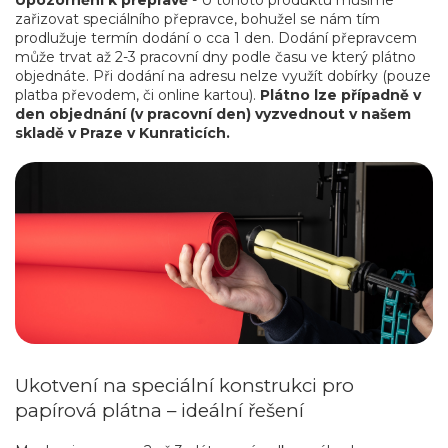
Upozornění k přepravě
- U tohoto produktu musíme
zařizovat speciálního přepravce, bohužel se nám tím
prodlužuje termín dodání o cca 1 den. Dodání přepravcem
může trvat až 2-3 pracovní dny podle času ve který plátno
objednáte. Při dodání na adresu nelze využít dobírky (pouze
platba převodem, či online kartou).
Plátno lze případně v
den objednání (v pracovní den) vyzvednout v našem
skladě v Praze v Kunraticích.
Ukotvení na speciální konstrukci pro
papírová plátna – ideální řešení