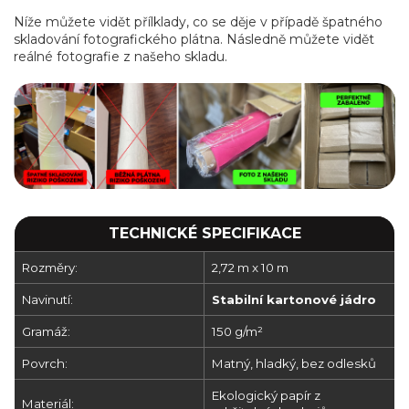
Níže můžete vidět přílklady, co se děje v případě špatného
skladování fotografického plátna. Následně můžete vidět
reálné fotografie z našeho skladu.
TECHNICKÉ SPECIFIKACE
Rozměry:
2,72 m x 10 m
Navinutí:
Stabilní kartonové jádro
Gramáž:
150 g/m²
Povrch:
Matný, hladký, bez odlesků
Ekologický papír z
Materiál: