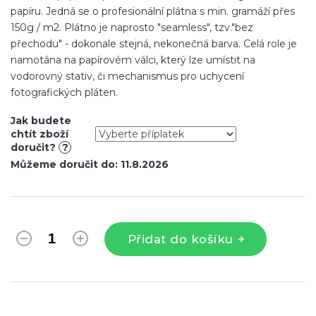
papíru. Jedná se o profesionální plátna s min. gramáží přes
150g / m2. Plátno je naprosto "seamless", tzv."bez
přechodu" - dokonale stejná, nekonečná barva
. Celá role je
namotána na papírovém válci, který lze umístit na
vodorovný stativ, či mechanismus pro uchycení
fotografických pláten.
Jak budete
chtít zboží
doručit?
?
Můžeme doručit do:
11.8.2026
Přidat do košíku