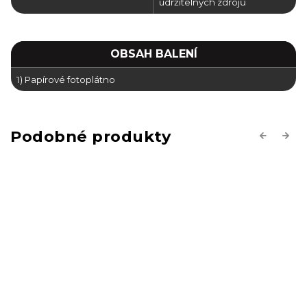
udržitelných zdrojů
OBSAH BALENÍ
1) Papírové fotoplátno
Previous
Next