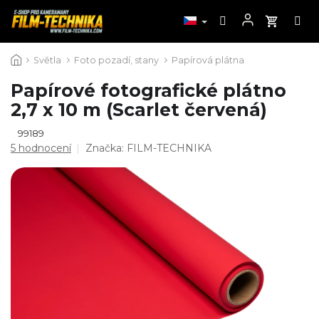
Přejít
Světla
Foto pozadí, stany
Papírová plátna
na
obsah
Papírové fotografické plátno
2,7 x 10 m (Scarlet červená)
99189
Průměrné
5 hodnocení
Značka:
FILM-TECHNIKA
hodnocení
produktu
je
5,0
z
5
hvězdiček.