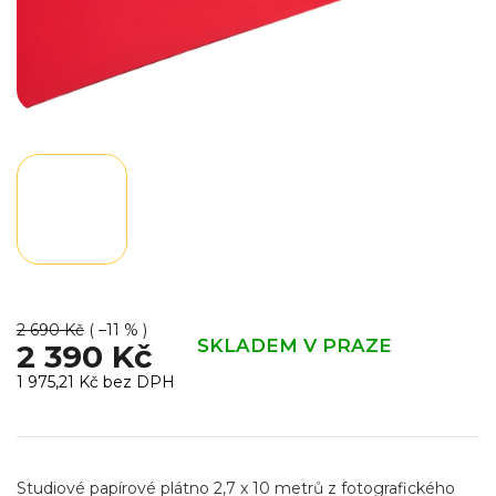
2 690 Kč
( –11 % )
SKLADEM V PRAZE
2 390 Kč
1 975,21 Kč
bez DPH
Měrná
cena:
Studiové papírové plátno 2,7 x 10 metrů z fotografického