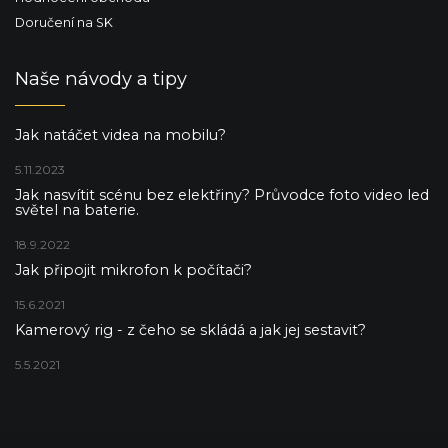
Doručení na SK
Naše návody a tipy
Jak natáčet videa na mobilu?
5.11.2023
Jak nasvítit scénu bez elektřiny? Průvodce foto video led
světel na baterie.
18.9.2022
Jak připojit mikrofon k počítači?
15.6.2021
Kamerový rig - z čeho se skládá a jak jej sestavit?
5.5.2021