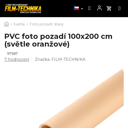
Přejít
Světla
Foto pozadí, stany
na
obsah
PVC foto pozadí 100x200 cm
(světle oranžové)
97567
Průměrné
7 hodnocení
Značka:
FILM-TECHNIKA
hodnocení
produktu
je
4,9
z
5
hvězdiček.