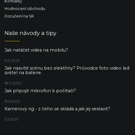
Kontakty
Hodnocení obchodu
Doručení na SK
Naše návody a tipy
Jak natáčet videa na mobilu?
5.11.2023
Jak nasvítit scénu bez elektřiny? Průvodce foto video led
světel na baterie.
18.9.2022
Jak připojit mikrofon k počítači?
15.6.2021
Kamerový rig - z čeho se skládá a jak jej sestavit?
5.5.2021