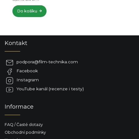
Do košíku
Z
Kontakt
á
p
a
podpora
@
film-technika.com
t
Facebook
í
Instagram
YouTube kanál (recenze i testy)
Informace
FAQ / Časté dotazy
Obchodní podmínky