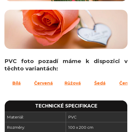
PVC foto pozadí máme k dispozici v
těchto variantách:
Bílá
Červená
Růžová
Šedá
Čern
TECHNICKÉ SPECIFIKACE
Materiál:
PVC
Rozměry:
100 x 200 cm