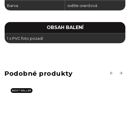
Barva:
světle oranžová
OBSAH BALENÍ
1 x PVC foto pozadí
Previous
Next
BESTSELLER