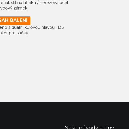
eriál: slitina hliníku / nerezová ocel
hybový zámek
AH BALENÍ
eno s duální kulovou hlavou 1135
ptér pro sáňky
Naše návody a tipy