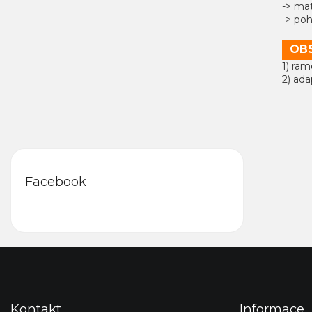
-> mat
-> po
OBS
1) ram
2) ada
Facebook
Z
á
p
a
Kontakt
Informace