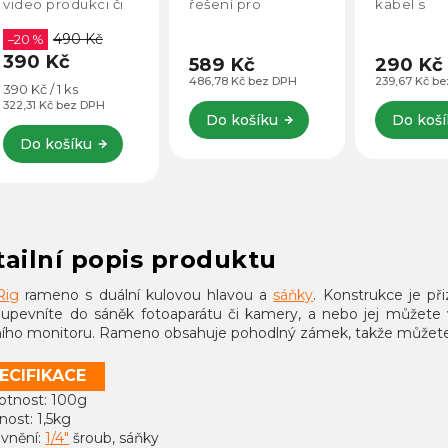
eo produkci či
řešení pro
kabel s
i ve studiu.
upevnění
pozlacenými
490 Kč
ciální design
 %
externího
konektory a
0 Kč
isti" umožňuje
příslušenství na
délkou 60cm (
589 Kč
290 Kč
vnění
tyčové prvky.
3mm).
486,78 Kč bez DPH
239,67 Kč bez DP
ná
Kč / 1 ks
lušenství v
:
31 Kč bez DPH
hodných
Do košíku
Do košíku
tech, rychlým a
o košíku
pečným...
ailní popis produktu
Rig
rameno s duální kulovou hlavou a
sáňky
. Konstrukce je p
 upevníte do sáněk fotoaparátu či kamery, a nebo jej můžete vy
ního monitoru. Rameno obsahuje pohodlný zámek, takže můžete 
ECIFIKACE
otnost: 100g
nost: 1,5kg
evnění:
1/4"
šroub, sáňky