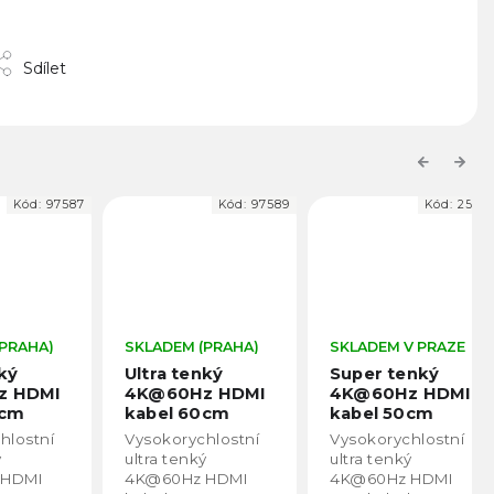
Sdílet
Previous
Next
d:
97587
Kód:
97589
Kód:
25023
HA)
SKLADEM (PRAHA)
SKLADEM V PRAZE
Ultra tenký
Super tenký
DMI
4K@60Hz HDMI
4K@60Hz HDMI
kabel 60cm
kabel 50cm
(microHDMI-
(HDMI-HDMI)
tní
Vysokorychlostní
Vysokorychlostní
HDMI)
Průměr pouze
ultra tenký
ultra tenký
3.0mm
I
4K@60Hz HDMI
4K@60Hz HDMI