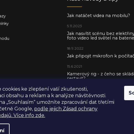
Jak natáčet videa na mobilu?
azy
ínky
5.11.2023
Jak nasvítit scénu bez elektři
foto video led světel na baterie
hodu
18.9.2022
Jak připojit mikrofon k počítač
15.6.2021
Kamerový rig - z čeho se skládá 
sestavit?
cookies ke zlepšení vaší zkušenosti,
5.5.2021
S
aci obsahu a reklam a k analýze návštěvnosti.
na „Souhlasím“ umožníte zpracování dat třetími
včetně Google,
podle jejich Zásad ochrany
dajů. Více info zde.
ní