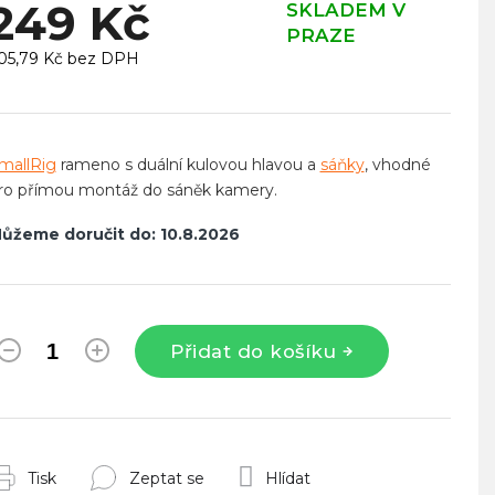
249 Kč
SKLADEM V
PRAZE
05,79 Kč bez DPH
ěrná
ena:
mallRig
rameno s duální kulovou hlavou a
sáňky
, vhodné
ro přímou montáž do sáněk kamery.
ůžeme doručit do:
10.8.2026
Přidat do košíku
Tisk
Zeptat se
Hlídat