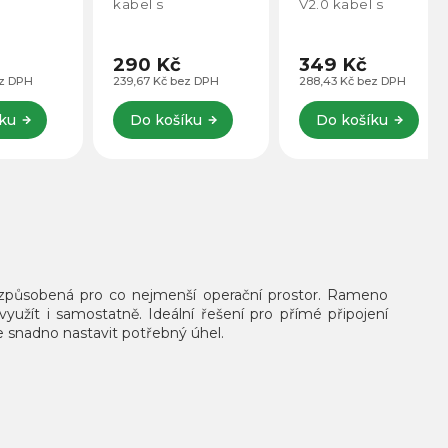
kabel s
V2.0 kabel s
pozlacenými
pozlacenými
konektory a
konektory a
⌀
délkou 60cm (⌀
délkou 50cm (⌀
290 Kč
349 Kč
3mm).
3mm).
H
239,67 Kč bez DPH
288,43 Kč bez DPH
Do košíku
Do košíku
řizpůsobená pro co nejmenší operační prostor. Rameno
užít i samostatně. Ideální řešení pro přímé připojení
snadno nastavit potřebný úhel.