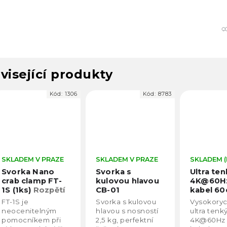
visející produkty
Kód:
1306
Kód:
8783
Kó
ADEM V PRAZE
SKLADEM V PRAZE
SKLADEM (PRA
orka Nano
Svorka s
Ultra tenký
b clamp FT-
kulovou hlavou
4K@60Hz H
(1ks)
Rozpětí
CB-01
kabel 60cm
orky 5cm
(miniHDMi-
S je
Svorka s kulovou
Vysokorychlos
HDMI)
cenitelným
hlavou s nosností
ultra tenký
ocníkem při
2,5 kg, perfektní
4K@60Hz HDM