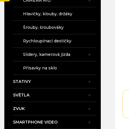
CAMERA RIG
5,0
a
z
n
5
Hlavičky, klouby, držáky
e
hvě
l
Šrouby, šroubováky
Rychloupínací destičky
Slidery, kamerová jízda
Přísavky na sklo
STATIVY
SVĚTLA
ZVUK
SMARTPHONE VIDEO