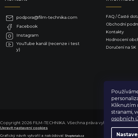
t
í
FAQ / Časté dot
podpora
@
film-technika.com
Obchodní podm
Facebook
Kontakty
Instagram
Hodnocení obc
YouTube kanál (recenze i test
Doručení na SK
y)
Používáme 
personaliz
Kliknutím 
stranami, 
osobních ú
Copyright 2026
FILM-TECHNIKA
. Všechna práva vyhrazena.
Upravit nastavení cookies
Výdejní sklad Praha: PO–PÁ 8:00–16:00. Při objednání a úhradě lze
Nastave
Grafický návrh vytvořil a nakódoval
Shoptetak.cz