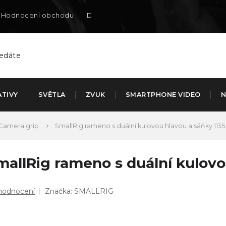
Hodnocení obchodu
Doručení na SK
ATIVY
SVĚTLA
ZVUK
SMARTPHONE VIDEO
N
Camera grip
SmallRig rameno s duální kulovou hlavou a sáňky 1135
mallRig rameno s duální kulovo
ůměrné
hodnocení
Značka:
SMALLRIG
dnocení
duktu