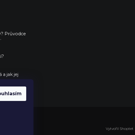
ny? Průvodce
.
i?
a jak jej
ouhlasím
Vytvořil Shoptet