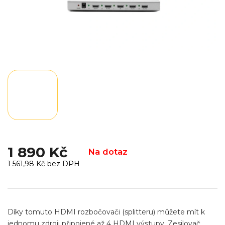
1 890 Kč
Na dotaz
1 561,98 Kč bez DPH
Měrná
cena:
Díky tomuto HDMI rozbočovači (splitteru) můžete mít k
jednomu zdroji připojené až 4 HDMI výstupy. Zesilovač