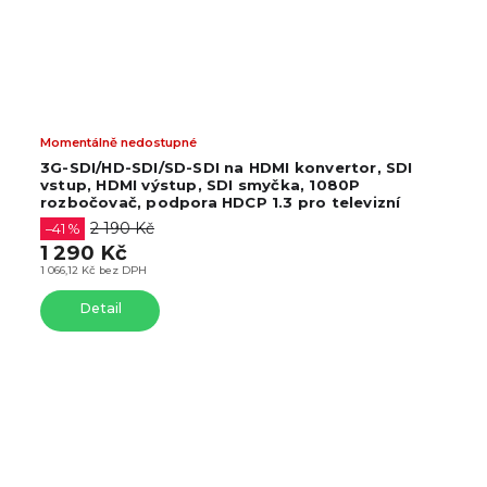
Momentálně nedostupné
3G-SDI/HD-SDI/SD-SDI na HDMI konvertor, SDI
vstup, HDMI výstup, SDI smyčka, 1080P
rozbočovač, podpora HDCP 1.3 pro televizní
kamery
2 190 Kč
–41 %
1 290 Kč
1 066,12 Kč bez DPH
Detail