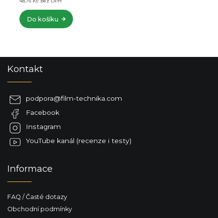
48,76 Kč bez DPH
Do košíku
Z
Kontakt
á
p
a
podpora
@
film-technika.com
t
Facebook
í
Instagram
YouTube kanál (recenze i testy)
Informace
FAQ / Časté dotazy
Obchodní podmínky