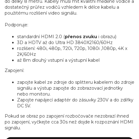
do délky 8 metrů. Kabely musí mít kvalitní měděné vodiče a
dostatečný průřez vodičů vzhledem k délce kabelu a
použitému rozlišení video signálu.
Podporuje:
standardní HDMI 2.0 (
přenos zvuku
i obrazu)
3D a HDTV až do Ultra HD 3840X2160/60Hz
rozlišení: 480i, 480p, 720i, 720p, 1080i ,1080p, 4K x
2K/60Hz
až 8m dlouhý vstupní a výstupní kabel
Zapojení:
zapojte kabel ze zdroje do splitteru kabelem do zdroje
signálu a výstup zapojte do zobrazovací jednotky
nebo monitoru.
Zapojte napájecí adaptér do zásuvky 230V a do zdířky
DC 5V.
Pokud se obraz po zapojení rozbočovače nezobrazí ihned
po zapojení, vyčkejte cca 30s než dojde k rozpoznání HDMI
signálu.