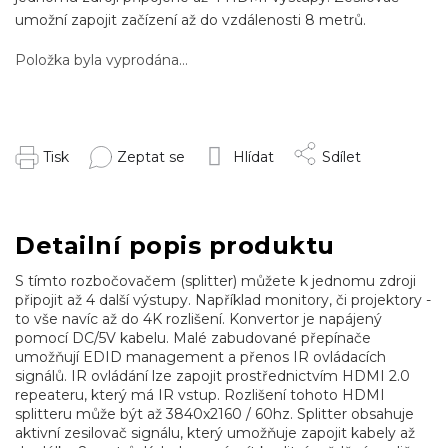
umožní zapojit začízení až do vzdálenosti 8 metrů.
Položka byla vyprodána…
Tisk
Zeptat se
Hlídat
Sdílet
Detailní popis produktu
S tímto rozbočovačem (splitter) můžete k jednomu zdroji
připojit až 4 další výstupy. Například monitory, či projektory -
to vše navíc až do 4K rozlišení. Konvertor je napájený
pomocí DC/5V kabelu.
Malé zabudované přepínače
umožňují EDID management a přenos IR ovládacích
signálů. IR ovládání lze zapojit prostřednictvím HDMI 2.0
repeateru, který má IR vstup.
Rozlišení tohoto HDMI
splitteru může být až 3840x2160 / 60hz.
Splitter obsahuje
aktivní zesilovač signálu, který umožňuje zapojit kabely až