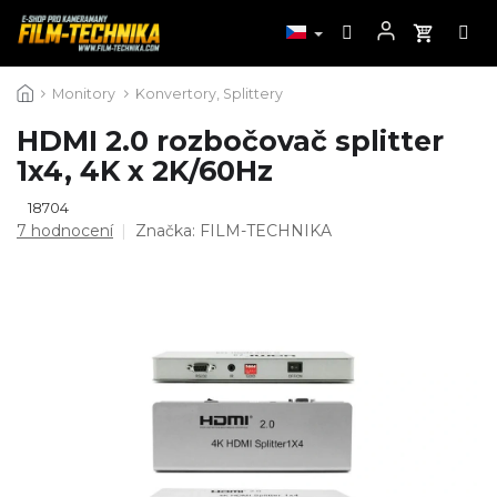
Přejít
Monitory
Konvertory, Splittery
na
obsah
HDMI 2.0 rozbočovač splitter
1x4, 4K x 2K/60Hz
18704
Průměrné
7 hodnocení
Značka:
FILM-TECHNIKA
hodnocení
produktu
je
4,6
z
5
hvězdiček.