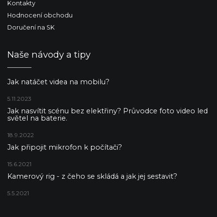
Kontakty
Hodnocení obchodu
Doručení na SK
Naše návody a tipy
Jak natáčet videa na mobilu?
5.11.2023
Jak nasvítit scénu bez elektřiny? Průvodce foto video led
světel na baterie.
18.9.2022
Jak připojit mikrofon k počítači?
15.6.2021
Kamerový rig - z čeho se skládá a jak jej sestavit?
5.5.2021