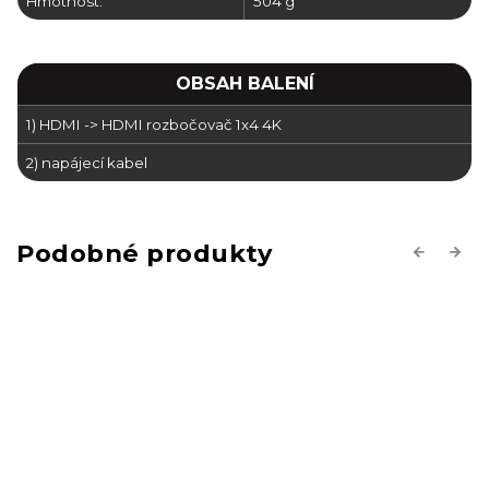
Hmotnost:
504 g
OBSAH BALENÍ
1) HDMI -> HDMI rozbočovač 1x4 4K
2) napájecí kabel
Previous
Next