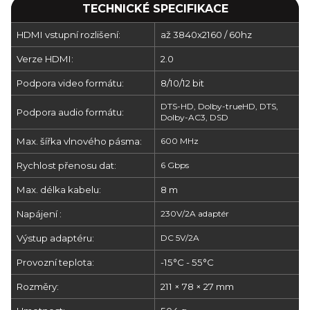
TECHNICKÉ SPECIFIKACE
HDMI vstupní rozlišení:
až 3840x2160 / 60hz
Verze HDMI:
2.0
Podpora video formátu:
8/10/12 bit
DTS-HD, Dolby-trueHD, DTS,
Podpora audio formátu:
Dolby-AC3, DSD
Max. šířka vlnového pásma:
600 MHz
Rychlost přenosu dat:
6 Gbps
Max. délka kabelu:
8 m
Napájení :
230V/2A adaptér
Výstup adaptéru:
DC 5V/2A
Provozní teplota:
-15°C - 55°C
Rozměry:
211 × 78 × 27 mm